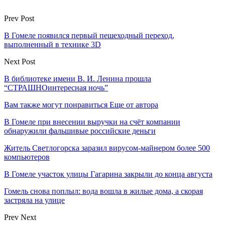
Prev Post
В Гомеле появился первый пешеходный переход,
выполненный в технике 3D
Next Post
В библиотеке имени В. И. Ленина прошла
“СТРАШНОинтересная ночь”
Вам также могут понравиться
Еще от автора
В Гомеле при внесении выручки на счёт компании
обнаружили фальшивые российские деньги
Житель Светлогорска заразил вирусом-майнером более 500
компьютеров
В Гомеле участок улицы Гагарина закрыли до конца августа
Гомель снова поплыл: вода вошла в жилые дома, а скорая
застряла на улице
Prev
Next