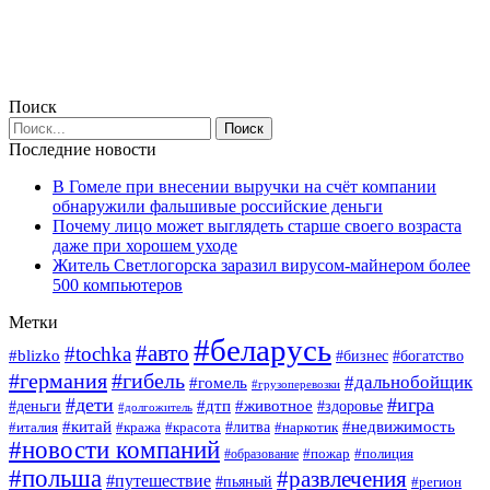
Поиск
Последние новости
В Гомеле при внесении выручки на счёт компании
обнаружили фальшивые российские деньги
Почему лицо может выглядеть старше своего возраста
даже при хорошем уходе
Житель Светлогорска заразил вирусом-майнером более
500 компьютеров
Метки
#беларусь
#авто
#tochka
#blizko
#богатство
#бизнес
#германия
#гибель
#дальнобойщик
#гомель
#грузоперевозки
#дети
#игра
#животное
#дтп
#деньги
#здоровье
#долгожитель
#китай
#недвижимость
#италия
#кража
#красота
#литва
#наркотик
#новости компаний
#пожар
#полиция
#образование
#польша
#развлечения
#путешествие
#пьяный
#регион