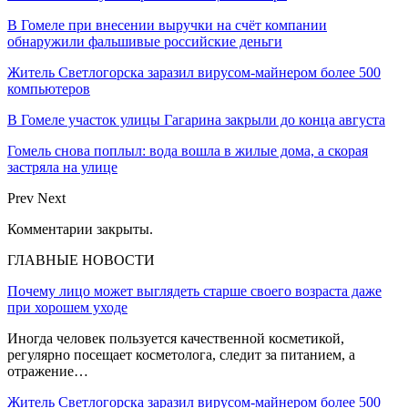
В Гомеле при внесении выручки на счёт компании
обнаружили фальшивые российские деньги
Житель Светлогорска заразил вирусом-майнером более 500
компьютеров
В Гомеле участок улицы Гагарина закрыли до конца августа
Гомель снова поплыл: вода вошла в жилые дома, а скорая
застряла на улице
Prev
Next
Комментарии закрыты.
ГЛАВНЫЕ НОВОСТИ
Почему лицо может выглядеть старше своего возраста даже
при хорошем уходе
Иногда человек пользуется качественной косметикой,
регулярно посещает косметолога, следит за питанием, а
отражение…
Житель Светлогорска заразил вирусом-майнером более 500