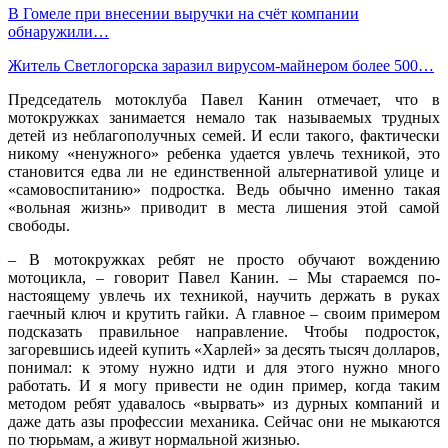
В Гомеле при внесении выручки на счёт компании
обнаружили…
Житель Светлогорска заразил вирусом-майнером более 500…
Председатель мотоклуба Павел Канин отмечает, что в
мотокружках занимается немало так называемых трудных
детей из неблагополучных семей. И если такого, фактически
никому «ненужного» ребенка удается увлечь техникой, это
становится едва ли не единственной альтернативой улице и
«самовоспитанию» подростка. Ведь обычно именно такая
«вольная жизнь» приводит в места лишения этой самой
свободы.
– В мотокружках ребят не просто обучают вождению
мотоцикла, – говорит Павел Канин. – Мы стараемся по-
настоящему увлечь их техникой, научить держать в руках
гаечный ключ и крутить гайки. А главное – своим примером
подсказать правильное направление. Чтобы подросток,
загоревшись идеей купить «Харлей» за десять тысяч долларов,
понимал: к этому нужно идти и для этого нужно много
работать. И я могу привести не один пример, когда таким
методом ребят удавалось «вырвать» из дурных компаний и
даже дать азы профессии механика. Сейчас они не мыкаются
по тюрьмам, а живут нормальной жизнью.