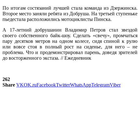
По итогам состязаний лучшей стала команда из Дзержинска.
Второе место заняли ребята из Добруша. На третьей ступеньке
пьедестала расположились мотоциклисты Пинска.
А 17-летний добрушанин Владимир Петров стал звездой
своего собственного байк-шоу. Сделать «свечу», промчаться
пару десятков метров на одном колесе, сидя спиной к рулю
или вовсе стоя в полный рост на сиденье, для него – не
проблема. Что и продемонстрировал парень, доведя зрителей
до восторженного экстаза. // Ежедневник
262
Share
VK
OK.ru
Facebook
Twitter
WhatsApp
Telegram
Viber