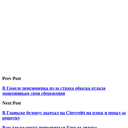
Prev Post
В Гомеле пенсионерка из-за страха обыска отдала
мошенникам свои сбережения
Next Post
В Гданьске белорус выехал на Chevrolet на пляж и попал за
решетку
Вам также могут понравиться
Еще от автора