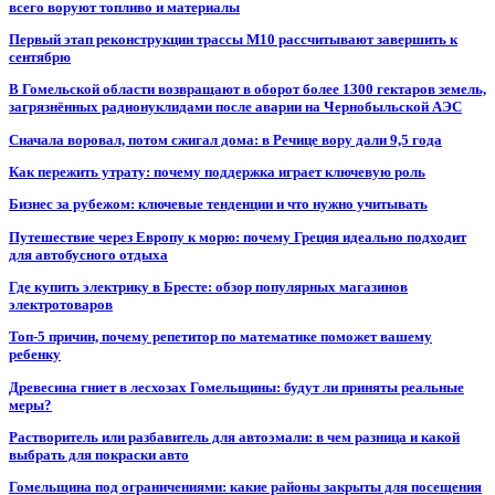
всего воруют топливо и материалы
Первый этап реконструкции трассы М10 рассчитывают завершить к
сентябрю
В Гомельской области возвращают в оборот более 1300 гектаров земель,
загрязнённых радионуклидами после аварии на Чернобыльской АЭС
Сначала воровал, потом сжигал дома: в Речице вору дали 9,5 года
Как пережить утрату: почему поддержка играет ключевую роль
Бизнес за рубежом: ключевые тенденции и что нужно учитывать
Путешествие через Европу к морю: почему Греция идеально подходит
для автобусного отдыха
Где купить электрику в Бресте: обзор популярных магазинов
электротоваров
Топ-5 причин, почему репетитор по математике поможет вашему
ребенку
Древесина гниет в лесхозах Гомельщины: будут ли приняты реальные
меры?
Растворитель или разбавитель для автоэмали: в чем разница и какой
выбрать для покраски авто
Гомельщина под ограничениями: какие районы закрыты для посещения