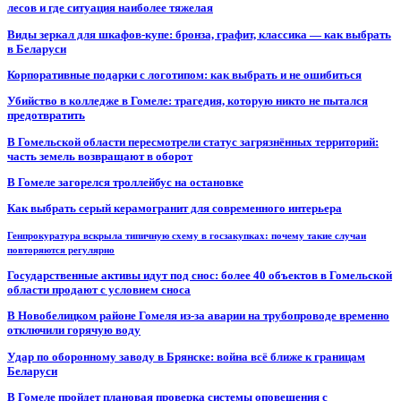
лесов и где ситуация наиболее тяжелая
Виды зеркал для шкафов-купе: бронза, графит, классика — как выбрать
в Беларуси
Корпоративные подарки с логотипом: как выбрать и не ошибиться
Убийство в колледже в Гомеле: трагедия, которую никто не пытался
предотвратить
В Гомельской области пересмотрели статус загрязнённых территорий:
часть земель возвращают в оборот
В Гомеле загорелся троллейбус на остановке
Как выбрать серый керамогранит для современного интерьера
Генпрокуратура вскрыла типичную схему в госзакупках: почему такие случаи
повторяются регулярно
Государственные активы идут под снос: более 40 объектов в Гомельской
области продают с условием сноса
В Новобелицком районе Гомеля из-за аварии на трубопроводе временно
отключили горячую воду
Удар по оборонному заводу в Брянске: война всё ближе к границам
Беларуси
В Гомеле пройдет плановая проверка системы оповещения с