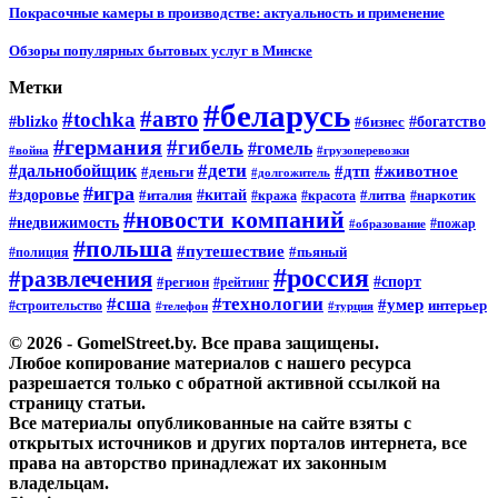
Покрасочные камеры в производстве: актуальность и применение
Обзоры популярных бытовых услуг в Минске
Метки
#беларусь
#авто
#tochka
#blizko
#бизнес
#богатство
#германия
#гибель
#гомель
#война
#грузоперевозки
#дальнобойщик
#дети
#дтп
#животное
#деньги
#долгожитель
#игра
#китай
#здоровье
#литва
#италия
#кража
#красота
#наркотик
#новости компаний
#недвижимость
#пожар
#образование
#польша
#путешествие
#пьяный
#полиция
#россия
#развлечения
#спорт
#регион
#рейтинг
#сша
#технологии
#умер
#строительство
интерьер
#телефон
#турция
© 2026 - GomelStreet.by. Все права защищены.
Любое копирование материалов с нашего ресурса
разрешается только с обратной активной ссылкой на
страницу статьи.
Все материалы опубликованные на сайте взяты с
открытых источников и других порталов интернета, все
права на авторство принадлежат их законным
владельцам.