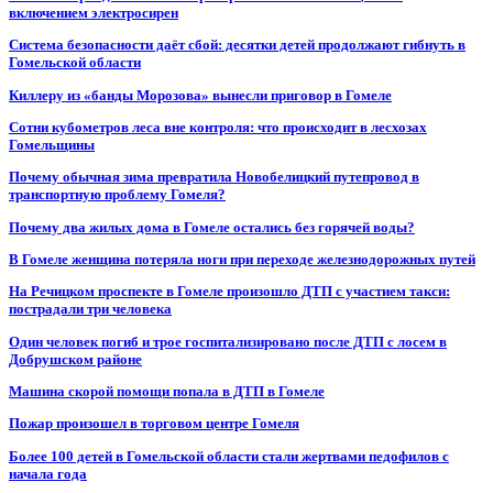
включением электросирен
Система безопасности даёт сбой: десятки детей продолжают гибнуть в
Гомельской области
Киллеру из «банды Морозова» вынесли приговор в Гомеле
Сотни кубометров леса вне контроля: что происходит в лесхозах
Гомельщины
Почему обычная зима превратила Новобелицкий путепровод в
транспортную проблему Гомеля?
Почему два жилых дома в Гомеле остались без горячей воды?
В Гомеле женщина потеряла ноги при переходе железнодорожных путей
На Речицком проспекте в Гомеле произошло ДТП с участием такси:
пострадали три человека
Один человек погиб и трое госпитализировано после ДТП с лосем в
Добрушском районе
Машина скорой помощи попала в ДТП в Гомеле
Пожар произошел в торговом центре Гомеля
Более 100 детей в Гомельской области стали жертвами педофилов с
начала года