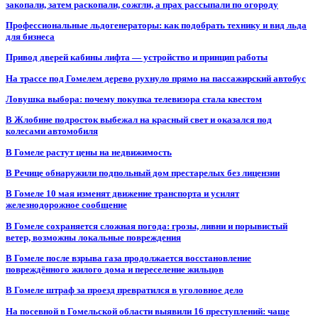
закопали, затем раскопали, сожгли, а прах рассыпали по огороду
Профессиональные льдогенераторы: как подобрать технику и вид льда
для бизнеса
Привод дверей кабины лифта — устройство и принцип работы
На трассе под Гомелем дерево рухнуло прямо на пассажирский автобус
Ловушка выбора: почему покупка телевизора стала квестом
В Жлобине подросток выбежал на красный свет и оказался под
колесами автомобиля
В Гомеле растут цены на недвижимость
В Речице обнаружили подпольный дом престарелых без лицензии
В Гомеле 10 мая изменят движение транспорта и усилят
железнодорожное сообщение
В Гомеле сохраняется сложная погода: грозы, ливни и порывистый
ветер, возможны локальные повреждения
В Гомеле после взрыва газа продолжается восстановление
повреждённого жилого дома и переселение жильцов
В Гомеле штраф за проезд превратился в уголовное дело
На посевной в Гомельской области выявили 16 преступлений: чаще