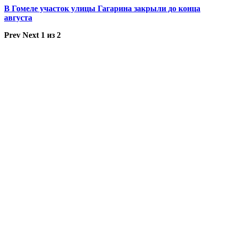
В Гомеле участок улицы Гагарина закрыли до конца
августа
Prev
Next
1 из 2