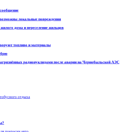
 сообщение
, возможны локальные повреждения
 жилого дома и переселение жильцов
 воруют топливо и материалы
ябрю
, загрязнённых радионуклидами после аварии на Чернобыльской АЭС
втобусного отдыха
ры?
для покраски авто