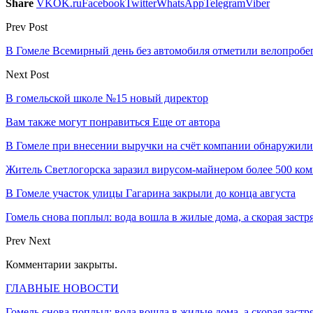
Share
VK
OK.ru
Facebook
Twitter
WhatsApp
Telegram
Viber
Prev Post
В Гомеле Всемирный день без автомобиля отметили велопробе
Next Post
В гомельской школе №15 новый директор
Вам также могут понравиться
Еще от автора
В Гомеле при внесении выручки на счёт компании обнаружил
Житель Светлогорска заразил вирусом-майнером более 500 ко
В Гомеле участок улицы Гагарина закрыли до конца августа
Гомель снова поплыл: вода вошла в жилые дома, а скорая застр
Prev
Next
Комментарии закрыты.
ГЛАВНЫЕ НОВОСТИ
Гомель снова поплыл: вода вошла в жилые дома, а скорая застр