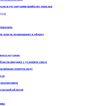
сов и где ситуация наиболее тяжелая
аруси
отвратить
сть земель возвращают в оборот
ряются регулярно
области продают с условием сноса
отключили горячую воду
уси
электросирен
мельской области
щины