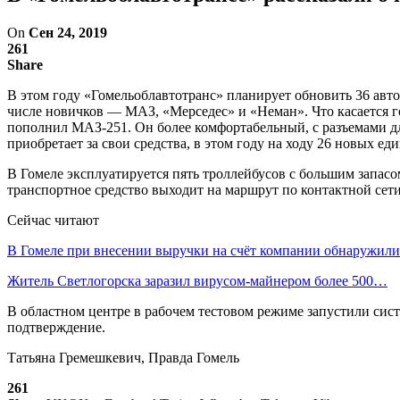
On
Сен 24, 2019
261
Share
В этом году «Гомельоблавтотранс» планирует обновить 36 авто
числе новичков — МАЗ, «Мерседес» и «Неман». Что касается 
пополнил МАЗ-251. Он более комфортабельный, с разъемами дл
приобретает за свои средства, в этом году на ходу 26 новых ед
В Гомеле эксплуатируется пять троллейбусов с большим запасом
транспортное средство выходит на маршрут по контактной сети
Сейчас читают
В Гомеле при внесении выручки на счёт компании обнаружи
Житель Светлогорска заразил вирусом-майнером более 500…
В областном центре в рабочем тестовом режиме запустили сис
подтверждение.
Татьяна Гремешкевич, Правда Гомель
261