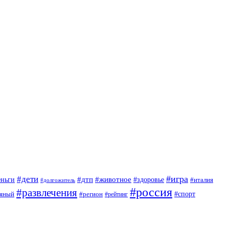
#игра
#дети
#дтп
#животное
еньги
#здоровье
#италия
#долгожитель
#россия
#развлечения
яный
#спорт
#регион
#рейтинг