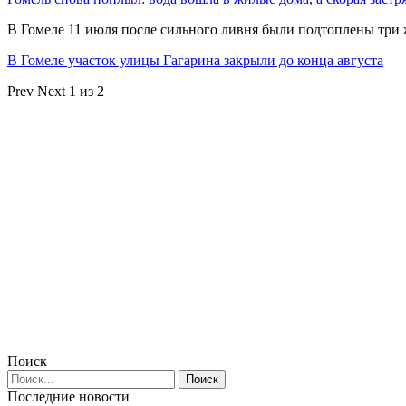
В Гомеле 11 июля после сильного ливня были подтоплены три
В Гомеле участок улицы Гагарина закрыли до конца августа
Prev
Next
1 из 2
Поиск
Последние новости