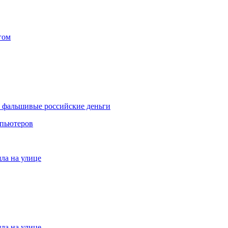
гом
и фальшивые российские деньги
мпьютеров
яла на улице
яла на улице