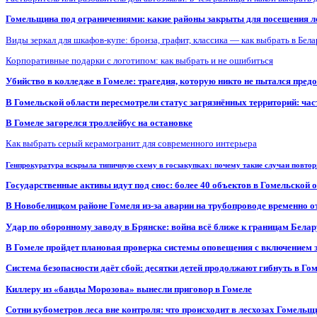
Гомельщина под ограничениями: какие районы закрыты для посещения ле
Виды зеркал для шкафов-купе: бронза, графит, классика — как выбрать в Бел
Корпоративные подарки с логотипом: как выбрать и не ошибиться
Убийство в колледже в Гомеле: трагедия, которую никто не пытался пред
В Гомельской области пересмотрели статус загрязнённых территорий: ча
В Гомеле загорелся троллейбус на остановке
Как выбрать серый керамогранит для современного интерьера
Генпрокуратура вскрыла типичную схему в госзакупках: почему такие случаи повто
Государственные активы идут под снос: более 40 объектов в Гомельской 
В Новобелицком районе Гомеля из-за аварии на трубопроводе временно 
Удар по оборонному заводу в Брянске: война всё ближе к границам Белар
В Гомеле пройдет плановая проверка системы оповещения с включением 
Система безопасности даёт сбой: десятки детей продолжают гибнуть в Го
Киллеру из «банды Морозова» вынесли приговор в Гомеле
Сотни кубометров леса вне контроля: что происходит в лесхозах Гомель