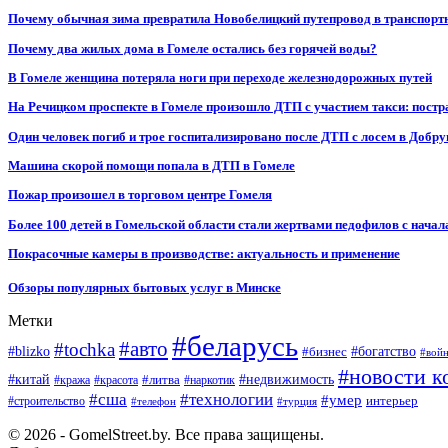
Почему обычная зима превратила Новобелицкий путепровод в транспорт
Почему два жилых дома в Гомеле остались без горячей воды?
В Гомеле женщина потеряла ноги при переходе железнодорожных путей
На Речицком проспекте в Гомеле произошло ДТП с участием такси: постр
Один человек погиб и трое госпитализировано после ДТП с лосем в Добр
Машина скорой помощи попала в ДТП в Гомеле
Пожар произошел в торговом центре Гомеля
Более 100 детей в Гомельской области стали жертвами педофилов с начал
Покрасочные камеры в производстве: актуальность и применение
Обзоры популярных бытовых услуг в Минске
Метки
#беларусь
#авто
#tochka
#blizko
#бизнес
#богатство
#вой
#новости к
#китай
#недвижимость
#литва
#кража
#красота
#наркотик
#сша
#технологии
#умер
#строительство
интерьер
#телефон
#турция
© 2026 - GomelStreet.by. Все права защищены.