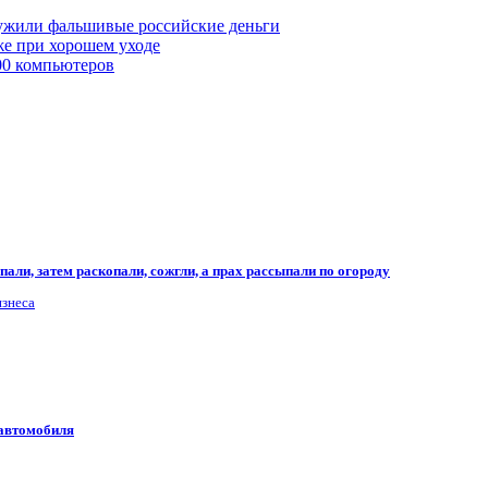
ружили фальшивые российские деньги
же при хорошем уходе
00 компьютеров
али, затем раскопали, сожгли, а прах рассыпали по огороду
изнеса
 автомобиля