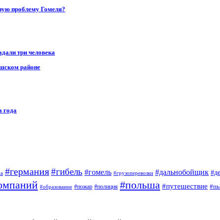
ную проблему Гомеля?
адали три человека
ушском районе
а года
#германия
#гибель
#дальнобойщик
#гомель
#д
на
#грузоперевозки
омпаний
#польша
#путешествие
#пь
#пожар
#полиция
#образование