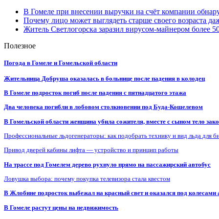
В Гомеле при внесении выручки на счёт компании обна
Почему лицо может выглядеть старше своего возраста да
Житель Светлогорска заразил вирусом-майнером более 5
Полезное
Погода в Гомеле и Гомельской области
Жительница Добруша оказалась в больнице после падения в колодец
В Гомеле подросток погиб после падения с пятнадцатого этажа
Два человека погибли в лобовом столкновении под Буда-Кошелевом
В Гомельской области женщина убила сожителя, вместе с сыном тело закоп
Профессиональные льдогенераторы: как подобрать технику и вид льда для б
Привод дверей кабины лифта — устройство и принцип работы
На трассе под Гомелем дерево рухнуло прямо на пассажирский автобус
Ловушка выбора: почему покупка телевизора стала квестом
В Жлобине подросток выбежал на красный свет и оказался под колесами
В Гомеле растут цены на недвижимость