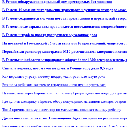
В Речице обнаружили подпольный дом престарелых без лицензии
В Гомеле 10 мая изменят движение транспорта и усилят железнодорожное
В Гомеле сохраняется сложная погода: грозы, ливни и порывистый ветер
В Гомеле после взрыва газа продолжается восстановление повреждённого
В Гомеле штраф за проезд превратился в уголовное дело
На посевной в Гомельской области выявили 16 преступлений: чаще всего
Первый этап реконструкции трассы М10 рассчитывают завершить к сент
В Гомельской области возвращают в оборот более 1300 гектаров земель
Сначала воровал, потом сжигал дома: в Речице вору дали 9,5 года
Как пережить утрату: почему поддержка играет ключевую роль
Бизнес за рубежом: ключевые тенденции и что нужно учитывать
Путешествие через Европу к морю: почему Греция идеально подходит для а
Где купить электрику в Бресте: обзор популярных магазинов электротоваров
Топ-5 причин, почему репетитор по математике поможет вашему ребенку
Древесина гниет в лесхозах Гомельщины: будут ли приняты реальные ме
Растворитель или разбавитель для автоэмали: в чем разница и какой выбрать 