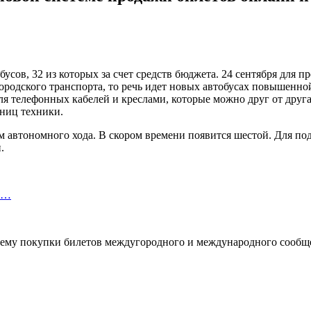
бусов, 32 из которых за счет средств бюджета. 24 сентября для
городского транспорта, то речь идет новых автобусах повышенн
я телефонных кабелей и креслами, которые можно друг от друга
иниц техники.
 автономного хода. В скором времени появится шестой. Для подз
.
ли…
тему покупки билетов междугородного и международного сообще