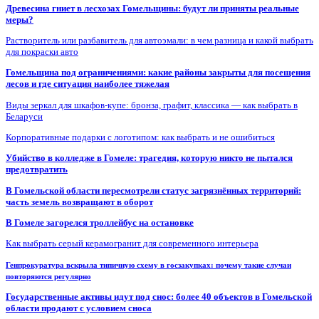
Древесина гниет в лесхозах Гомельщины: будут ли приняты реальные
меры?
Растворитель или разбавитель для автоэмали: в чем разница и какой выбрать
для покраски авто
Гомельщина под ограничениями: какие районы закрыты для посещения
лесов и где ситуация наиболее тяжелая
Виды зеркал для шкафов-купе: бронза, графит, классика — как выбрать в
Беларуси
Корпоративные подарки с логотипом: как выбрать и не ошибиться
Убийство в колледже в Гомеле: трагедия, которую никто не пытался
предотвратить
В Гомельской области пересмотрели статус загрязнённых территорий:
часть земель возвращают в оборот
В Гомеле загорелся троллейбус на остановке
Как выбрать серый керамогранит для современного интерьера
Генпрокуратура вскрыла типичную схему в госзакупках: почему такие случаи
повторяются регулярно
Государственные активы идут под снос: более 40 объектов в Гомельской
области продают с условием сноса