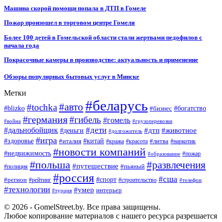
Машина скорой помощи попала в ДТП в Гомеле
Пожар произошел в торговом центре Гомеля
Более 100 детей в Гомельской области стали жертвами педофилов с
начала года
Покрасочные камеры в производстве: актуальность и применение
Обзоры популярных бытовых услуг в Минске
Метки
#беларусь
#авто
#tochka
#blizko
#бизнес
#богатство
#германия
#гибель
#гомель
#война
#грузоперевозки
#дальнобойщик
#дети
#дтп
#животное
#деньги
#долгожитель
#игра
#китай
#здоровье
#литва
#италия
#кража
#красота
#наркотик
#новости компаний
#недвижимость
#пожар
#образование
#польша
#развлечения
#путешествие
#пьяный
#полиция
#россия
#сша
#спорт
#регион
#рейтинг
#строительство
#телефон
#технологии
#умер
интерьер
#турция
© 2026 - GomelStreet.by. Все права защищены.
Любое копирование материалов с нашего ресурса разрешается