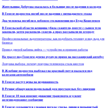
Жительница Добруша оказалась в больнице после падения в колодец
В Гомеле подросток погиб после падения с пятнадцатого этажа
Два человека погибли в лобовом столкновении под Буда-Кошелевом
В Гомельской области женщина убила сожителя, вместе с сыном тело
закопали, затем раскопали, сожгли, а прах рассыпали по огороду
Профессиональные льдогенераторы: как подобрать технику и вид льда для
бизнеса
Привод дверей кабины лифта — устройство и принцип работы
На трассе под Гомелем дерево рухнуло прямо на пассажирский автобус
Ловушка выбора: почему покупка телевизора стала квестом
В Жлобине подросток выбежал на красный свет и оказался под
колесами автомобиля
В Гомеле растут цены на недвижимость
В Речице обнаружили подпольный дом престарелых без лицензии
В Гомеле 10 мая изменят движение транспорта и усилят
железнодорожное сообщение
В Гомеле сохраняется сложная погода: грозы, ливни и порывистый