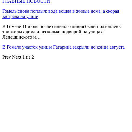
ГЛАВНЫЕ НОВОСТИ
Гомель снова поплыл: вода вошла в жилые дома, а скорая
застряла на улице
В Гомеле 11 июля после сильного ливня были подтоплены
три жилых дома и несколько подворий на улицах
Лепешинского и…
В Гомеле участок улицы Гагарина закрыли до конца августа
Prev
Next
1 из 2