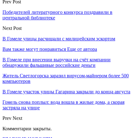
Prev Post
Победителей литературного конкурса поздравили в
центральной библиотеке
Next Post
В Гомеле улицы расчищали с милицейским эскортом
Вам также могут понравиться
Еще от автора
В Гомеле при внесении выручки на счёт компании
обнаружили фальшивые российские деньги
Житель Светлогорска заразил вирусом-майнером более 500
компьютеров
В Гомеле участок улицы Гагарина закрыли до конца августа
Гомель снова поплыл: вода вошла в жилые дома, а скорая
застряла на улице
Prev
Next
Комментарии закрыты.