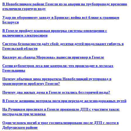
В Новобелицком районе Гомеля из-за аварии на трубопроводе временно
отключили горячую воду
Удар по оборонному заводу в Брянске: война всё ближе к границам
Беларуси
В Гомеле пройдет плановая проверка системы оповещения с
включением электросирен
Система безопасности даёт сбой: десятки детей продолжают гибнуть в
Гомельской области
Киллеру из «банды Морозова» вынесли приговор в Гомеле
Сотни кубометров леса вне контроля: что происходит в лесхозах
Гомельщины
Почему обычная зима превратила Новобелицкий путепровод в
транспортную проблему Гомеля?
Почему два жилых дома в Гомеле остались без горячей воды?
В Гомеле женщина потеряла ноги при переходе железнодорожных путей
На Речицком проспекте в Гомеле произошло ДТП с участием такси:
пострадали три человека
Один человек погиб и трое госпитализировано после ДТП с лосем в
Добрушском районе