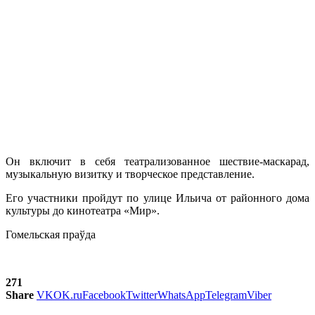
Он включит в себя театрализованное шествие-маскарад,
музыкальную визитку и творческое представление.
Его участники пройдут по улице Ильича от районного дома
культуры до кинотеатра «Мир».
Гомельская праўда
271
Share
VK
OK.ru
Facebook
Twitter
WhatsApp
Telegram
Viber