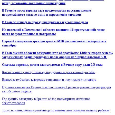
ветер, возможны локальные повреждения
В Гомеле после взрыва газа продолжается восстановление
повреждённого жилого дома и переселение жильцов
В Гомеле штраф за проезд превратился в уголовное дело
На посевной в Гомельской области выявили 16 преступлений: чаще
всего воруют топливо и материалы
Первый этап реконструкции трассы М10 рассчитывают завершить к
сентябрю
В Гомельской области возвращают в оборот более 1300 гектаров земель,
загрязнённых радионуклидами после аварии на Чернобыльской АЭС
Сначала воровал, потом сжигал дома: в Речице вору дали 9,5 года
Как пережить утрату: почему поддержка играет ключевую роль
Бизнес за рубежом: ключевые тенденции и что нужно учитывать
Путешествие через Европу к морю: почему Греция идеально подходит для
автобусного отдыха
Где купить электрику в Бресте: обзор популярных магазинов
электротоваров
Топ-5 причин, почему репетитор по математике поможет вашему ребенку