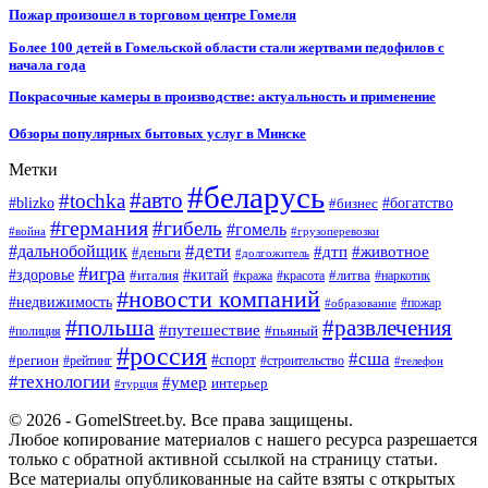
Пожар произошел в торговом центре Гомеля
Более 100 детей в Гомельской области стали жертвами педофилов с
начала года
Покрасочные камеры в производстве: актуальность и применение
Обзоры популярных бытовых услуг в Минске
Метки
#беларусь
#авто
#tochka
#blizko
#бизнес
#богатство
#германия
#гибель
#гомель
#война
#грузоперевозки
#дальнобойщик
#дети
#дтп
#животное
#деньги
#долгожитель
#игра
#китай
#здоровье
#литва
#италия
#кража
#красота
#наркотик
#новости компаний
#недвижимость
#пожар
#образование
#польша
#развлечения
#путешествие
#пьяный
#полиция
#россия
#сша
#спорт
#регион
#рейтинг
#строительство
#телефон
#технологии
#умер
интерьер
#турция
© 2026 - GomelStreet.by. Все права защищены.
Любое копирование материалов с нашего ресурса разрешается
только с обратной активной ссылкой на страницу статьи.
Все материалы опубликованные на сайте взяты с открытых