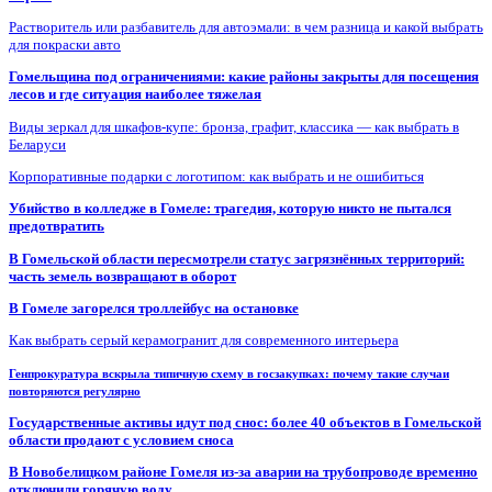
Растворитель или разбавитель для автоэмали: в чем разница и какой выбрать
для покраски авто
Гомельщина под ограничениями: какие районы закрыты для посещения
лесов и где ситуация наиболее тяжелая
Виды зеркал для шкафов-купе: бронза, графит, классика — как выбрать в
Беларуси
Корпоративные подарки с логотипом: как выбрать и не ошибиться
Убийство в колледже в Гомеле: трагедия, которую никто не пытался
предотвратить
В Гомельской области пересмотрели статус загрязнённых территорий:
часть земель возвращают в оборот
В Гомеле загорелся троллейбус на остановке
Как выбрать серый керамогранит для современного интерьера
Генпрокуратура вскрыла типичную схему в госзакупках: почему такие случаи
повторяются регулярно
Государственные активы идут под снос: более 40 объектов в Гомельской
области продают с условием сноса
В Новобелицком районе Гомеля из-за аварии на трубопроводе временно
отключили горячую воду