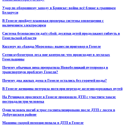
Удар по оборонному заводу в Брянске: война всё ближе к границам
Беларуси
В Гомеле пройдет плановая проверка системы оповещения с
включением электросирен
Система безопасности даёт сбой: десятки детей продолжают гибнуть в
Гомельской области
Киллеру из «банды Морозова» вынесли приговор в Гомеле
Сотни кубометров леса вне контроля: что происходит в лесхозах
Гомельщины
Почему обычная зима превратила Новобелицкий путепровод в
транспортную проблему Гомеля?
Почему два жилых дома в Гомеле остались без горячей воды?
В Гомеле женщина потеряла ноги при переходе железнодорожных путей
На Речицком проспекте в Гомеле произошло ДТП с участием такси:
пострадали три человека
Один человек погиб и трое госпитализировано после ДТП с лосем в
Добрушском районе
Машина скорой помощи попала в ДТП в Гомеле