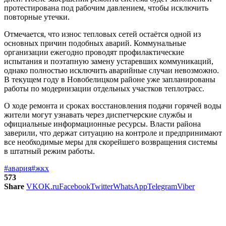
протестирована под рабочим давлением, чтобы исключить
повторные утечки.
Отмечается, что износ тепловых сетей остаётся одной из
основных причин подобных аварий. Коммунальные
организации ежегодно проводят профилактические
испытания и поэтапную замену устаревших коммуникаций,
однако полностью исключить аварийные случаи невозможно.
В текущем году в Новобелицком районе уже запланированы
работы по модернизации отдельных участков теплотрасс.
О ходе ремонта и сроках восстановления подачи горячей воды
жители могут узнавать через диспетчерские службы и
официальные информационные ресурсы. Власти района
заверили, что держат ситуацию на контроле и предпринимают
все необходимые меры для скорейшего возвращения системы
в штатный режим работы.
#авария
#жкх
573
Share
VK
OK.ru
Facebook
Twitter
WhatsApp
Telegram
Viber