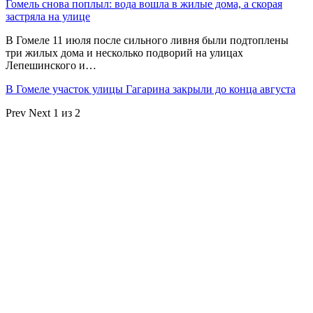
Гомель снова поплыл: вода вошла в жилые дома, а скорая
застряла на улице
В Гомеле 11 июля после сильного ливня были подтоплены
три жилых дома и несколько подворий на улицах
Лепешинского и…
В Гомеле участок улицы Гагарина закрыли до конца августа
Prev
Next
1 из 2