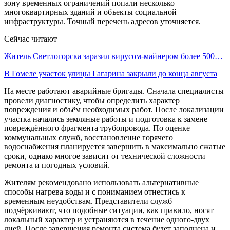
зону временных ограничений попали несколько
многоквартирных зданий и объекты социальной
инфраструктуры. Точный перечень адресов уточняется.
Сейчас читают
Житель Светлогорска заразил вирусом-майнером более 500…
В Гомеле участок улицы Гагарина закрыли до конца августа
На месте работают аварийные бригады. Сначала специалисты
провели диагностику, чтобы определить характер
повреждения и объём необходимых работ. После локализации
участка начались земляные работы и подготовка к замене
повреждённого фрагмента трубопровода. По оценке
коммунальных служб, восстановление горячего
водоснабжения планируется завершить в максимально сжатые
сроки, однако многое зависит от технической сложности
ремонта и погодных условий.
Жителям рекомендовано использовать альтернативные
способы нагрева воды и с пониманием отнестись к
временным неудобствам. Представители служб
подчёркивают, что подобные ситуации, как правило, носят
локальный характер и устраняются в течение одного-двух
дней. После завершения ремонта система будет заполнена и