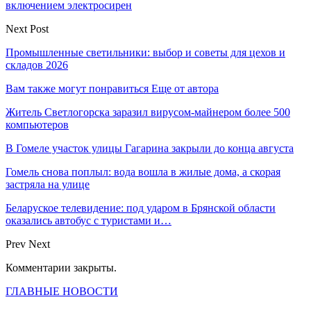
включением электросирен
Next Post
Промышленные светильники: выбор и советы для цехов и
складов 2026
Вам также могут понравиться
Еще от автора
Житель Светлогорска заразил вирусом-майнером более 500
компьютеров
В Гомеле участок улицы Гагарина закрыли до конца августа
Гомель снова поплыл: вода вошла в жилые дома, а скорая
застряла на улице
Беларуское телевидение: под ударом в Брянской области
оказались автобус с туристами и…
Prev
Next
Комментарии закрыты.
ГЛАВНЫЕ НОВОСТИ