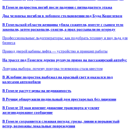
В Гомеле подросток погиб после падения с пятнадцатого этажа
Два человека погибли в лобовом столкновении под Буда-Кошелевом
В Гомельской области женщина убила сожителя, вместе с сыном тело
закопали, затем раскопали, сожгли, а прах рассыпали по огороду
Профессиональные льдогенераторы: как подобрать технику и вид льда для
бизнеса
Привод дверей кабины лифта — устройство и принцип работы
На трассе под Гомелем дерево рухнуло прямо на пассажирский автобус
Ловушка выбора: почему покупка телевизора стала квестом
В Жлобине подросток выбежал на красный свет и оказался под
колесами автомобиля
В Гомеле растут цены на недвижимость
В Речице обнаружили подпольный дом престарелых без лицензии
В Гомеле 10 мая изменят движение транспорта и усилят
железнодорожное сообщение
В Гомеле сохраняется сложная погода: грозы, ливни и порывистый
ветер, возможны локальные повреждения