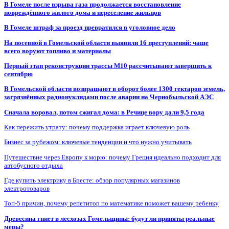
В Гомеле после взрыва газа продолжается восстановление
повреждённого жилого дома и переселение жильцов
В Гомеле штраф за проезд превратился в уголовное дело
На посевной в Гомельской области выявили 16 преступлений: чаще
всего воруют топливо и материалы
Первый этап реконструкции трассы М10 рассчитывают завершить к
сентябрю
В Гомельской области возвращают в оборот более 1300 гектаров земель,
загрязнённых радионуклидами после аварии на Чернобыльской АЭС
Сначала воровал, потом сжигал дома: в Речице вору дали 9,5 года
Как пережить утрату: почему поддержка играет ключевую роль
Бизнес за рубежом: ключевые тенденции и что нужно учитывать
Путешествие через Европу к морю: почему Греция идеально подходит для
автобусного отдыха
Где купить электрику в Бресте: обзор популярных магазинов
электротоваров
Топ-5 причин, почему репетитор по математике поможет вашему ребенку
Древесина гниет в лесхозах Гомельщины: будут ли приняты реальные
меры?