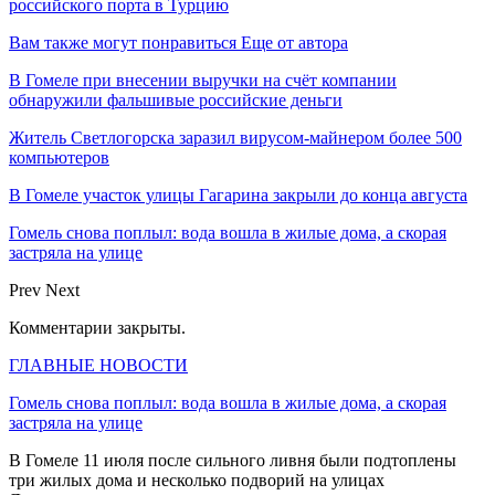
российского порта в Турцию
Вам также могут понравиться
Еще от автора
В Гомеле при внесении выручки на счёт компании
обнаружили фальшивые российские деньги
Житель Светлогорска заразил вирусом-майнером более 500
компьютеров
В Гомеле участок улицы Гагарина закрыли до конца августа
Гомель снова поплыл: вода вошла в жилые дома, а скорая
застряла на улице
Prev
Next
Комментарии закрыты.
ГЛАВНЫЕ НОВОСТИ
Гомель снова поплыл: вода вошла в жилые дома, а скорая
застряла на улице
В Гомеле 11 июля после сильного ливня были подтоплены
три жилых дома и несколько подворий на улицах