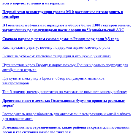
всего воруют топливо и материалы
Первый этап реконструкции трассы М10 рассчитывают завершить к
сентябрю
В Гомельской области возвращают в оборот более 1300 гектаров земель,
загрязнённых радионуклидами после аварии на Чернобыльской АЭС
Сначала воровал, потом сжигал дома: в Речице вору дали 9,5 года
Как пережить утрату: почему поддержка играет ключевую роль
Бизнес за рубежом: ключевые тенденции и что нужно учитывать
Путешествие через Европу к морю: почему Греция идеально подходит для
автобусного отдыха
Где купить электрику в Бресте: обзор популярных магазинов
электротоваров
Топ-5 причин, почему репетитор по математике поможет вашему ребенку
Древесина гниет в лесхозах Гомельщины: будут ли приняты реальные
меры?
Растворитель или разбавитель для автоэмали: в чем разница и какой выбрать
для покраски авто
Гомельщина под ограничениями: какие районы закрыты для посещения
лесов и где ситуация наиболее тяжелая