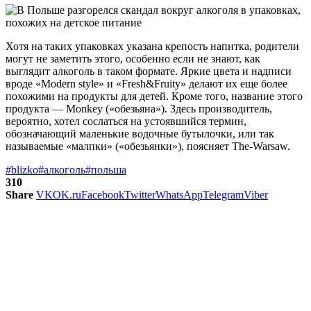
Хотя на таких упаковках указана крепость напитка, родители
могут не заметить этого, особенно если не знают, как
выглядит алкоголь в таком формате. Яркие цвета и надписи
вроде «Modern style» и «Fresh&Fruity» делают их еще более
похожими на продукты для детей. Кроме того, название этого
продукта — Monkey («обезьяна»). Здесь производитель,
вероятно, хотел сослаться на устоявшийся термин,
обозначающий маленькие водочные бутылочки, или так
называемые «малпки» («обезьянки»), поясняет The-Warsaw.
#blizko
#алкоголь
#польша
310
Share
VK
OK.ru
Facebook
Twitter
WhatsApp
Telegram
Viber