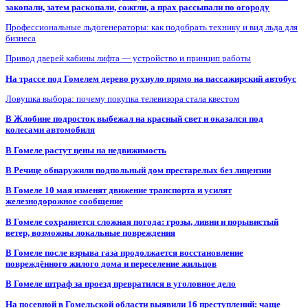
закопали, затем раскопали, сожгли, а прах рассыпали по огороду
Профессиональные льдогенераторы: как подобрать технику и вид льда для
бизнеса
Привод дверей кабины лифта — устройство и принцип работы
На трассе под Гомелем дерево рухнуло прямо на пассажирский автобус
Ловушка выбора: почему покупка телевизора стала квестом
В Жлобине подросток выбежал на красный свет и оказался под
колесами автомобиля
В Гомеле растут цены на недвижимость
В Речице обнаружили подпольный дом престарелых без лицензии
В Гомеле 10 мая изменят движение транспорта и усилят
железнодорожное сообщение
В Гомеле сохраняется сложная погода: грозы, ливни и порывистый
ветер, возможны локальные повреждения
В Гомеле после взрыва газа продолжается восстановление
повреждённого жилого дома и переселение жильцов
В Гомеле штраф за проезд превратился в уголовное дело
На посевной в Гомельской области выявили 16 преступлений: чаще