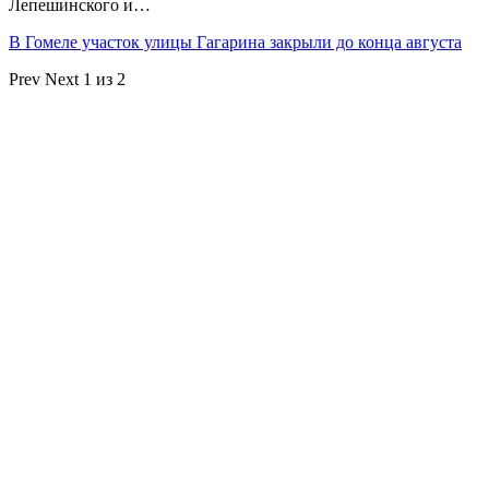
Лепешинского и…
В Гомеле участок улицы Гагарина закрыли до конца августа
Prev
Next
1 из 2