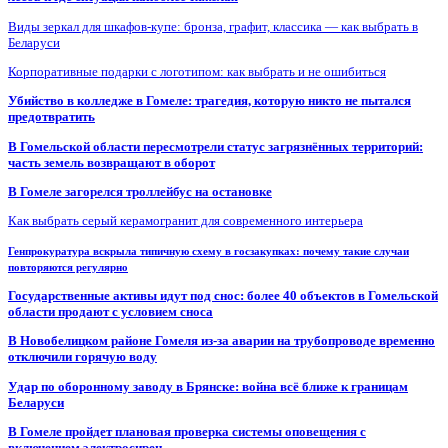
Виды зеркал для шкафов-купе: бронза, графит, классика — как выбрать в
Беларуси
Корпоративные подарки с логотипом: как выбрать и не ошибиться
Убийство в колледже в Гомеле: трагедия, которую никто не пытался
предотвратить
В Гомельской области пересмотрели статус загрязнённых территорий:
часть земель возвращают в оборот
В Гомеле загорелся троллейбус на остановке
Как выбрать серый керамогранит для современного интерьера
Генпрокуратура вскрыла типичную схему в госзакупках: почему такие случаи
повторяются регулярно
Государственные активы идут под снос: более 40 объектов в Гомельской
области продают с условием сноса
В Новобелицком районе Гомеля из-за аварии на трубопроводе временно
отключили горячую воду
Удар по оборонному заводу в Брянске: война всё ближе к границам
Беларуси
В Гомеле пройдет плановая проверка системы оповещения с
включением электросирен