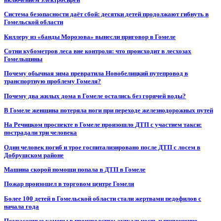
Система безопасности даёт сбой: десятки детей продолжают гибнуть в
Гомельской области
Киллеру из «банды Морозова» вынесли приговор в Гомеле
Сотни кубометров леса вне контроля: что происходит в лесхозах
Гомельщины
Почему обычная зима превратила Новобелицкий путепровод в
транспортную проблему Гомеля?
Почему два жилых дома в Гомеле остались без горячей воды?
В Гомеле женщина потеряла ноги при переходе железнодорожных путей
На Речицком проспекте в Гомеле произошло ДТП с участием такси:
пострадали три человека
Один человек погиб и трое госпитализировано после ДТП с лосем в
Добрушском районе
Машина скорой помощи попала в ДТП в Гомеле
Пожар произошел в торговом центре Гомеля
Более 100 детей в Гомельской области стали жертвами педофилов с
начала года
Покрасочные камеры в производстве: актуальность и применение