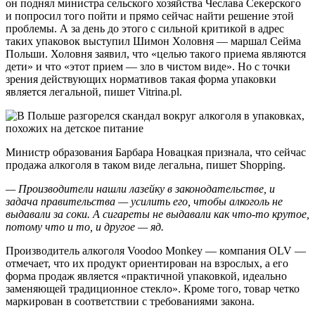
он поднял министра сельского хозяйства Чеслава Секерского
и попросил того пойти и прямо сейчас найти решение этой
проблемы. А за день до этого с сильной критикой в адрес
таких упаковок выступил Шимон Холовня — маршал Сейма
Польши. Холовня заявил, что «целью такого приема являются
дети» и что «этот прием — зло в чистом виде». Но с точки
зрения действующих нормативов такая форма упаковки
является легальной, пишет Vitrina.pl.
Министр образования Барбара Новацкая признала, что сейчас
продажа алкоголя в таком виде легальна, пишет Shopping.
— Производители нашли лазейку в законодательстве, и
задача правительства — усилить его, чтобы алкоголь не
выдавали за соки. А сигареты не выдавали как что-то крутое,
потому что и то, и другое — яд.
Производитель алкоголя Voodoo Monkey — компания OLV —
отмечает, что их продукт ориентирован на взрослых, а его
форма продаж является «практичной упаковкой, идеально
заменяющей традиционное стекло». Кроме того, товар четко
маркирован в соответствии с требованиями закона.