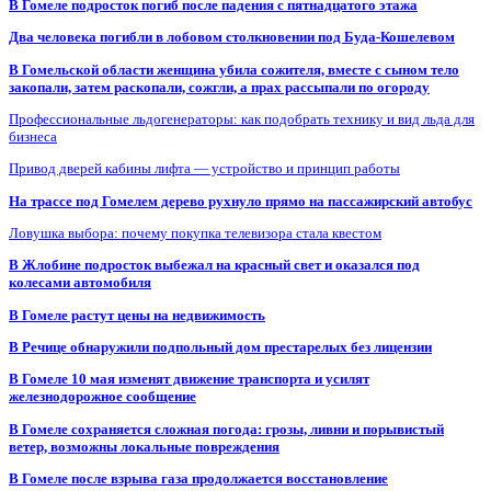
В Гомеле подросток погиб после падения с пятнадцатого этажа
Два человека погибли в лобовом столкновении под Буда-Кошелевом
В Гомельской области женщина убила сожителя, вместе с сыном тело
закопали, затем раскопали, сожгли, а прах рассыпали по огороду
Профессиональные льдогенераторы: как подобрать технику и вид льда для
бизнеса
Привод дверей кабины лифта — устройство и принцип работы
На трассе под Гомелем дерево рухнуло прямо на пассажирский автобус
Ловушка выбора: почему покупка телевизора стала квестом
В Жлобине подросток выбежал на красный свет и оказался под
колесами автомобиля
В Гомеле растут цены на недвижимость
В Речице обнаружили подпольный дом престарелых без лицензии
В Гомеле 10 мая изменят движение транспорта и усилят
железнодорожное сообщение
В Гомеле сохраняется сложная погода: грозы, ливни и порывистый
ветер, возможны локальные повреждения
В Гомеле после взрыва газа продолжается восстановление