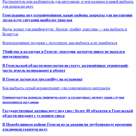
Растворитель или разбавитель для автоэмали: в чем разница и какой выбрать
для покраски авто
Гомельщина под ограничениями: какие районы закрыты для посещения
лесов и где ситуация наиболее тяжелая
Виды зеркал для шкафов-купе: бронза, графит, классика — как выбрать в
Беларуси
Корпоративные подарки с логотипом: как выбрать и не ошибиться
Убийство в колледже в Гомеле: трагедия, которую никто не пытался
предотвратить
В Гомельской области пересмотрели статус загрязнённых территорий:
часть земель возвращают в оборот
В Гомеле загорелся троллейбус на остановке
Как выбрать серый керамогранит для современного интерьера
Генпрокуратура вскрыла типичную схему в госзакупках: почему такие случаи
повторяются регулярно
Государственные активы идут под снос: более 40 объектов в Гомельской
области продают с условием сноса
В Новобелицком районе Гомеля из-за аварии на трубопроводе временно
отключили горячую воду