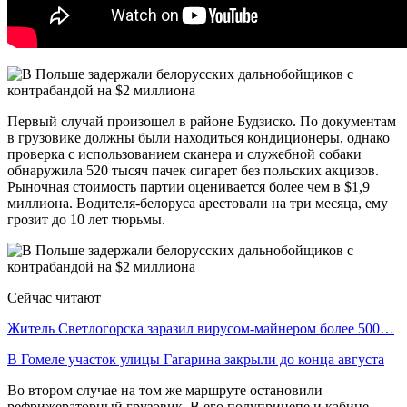
Первый случай произошел в районе Будзиско. По документам
в грузовике должны были находиться кондиционеры, однако
проверка с использованием сканера и служебной собаки
обнаружила 520 тысяч пачек сигарет без польских акцизов.
Рыночная стоимость партии оценивается более чем в $1,9
миллиона. Водителя-белоруса арестовали на три месяца, ему
грозит до 10 лет тюрьмы.
Сейчас читают
Житель Светлогорска заразил вирусом-майнером более 500…
В Гомеле участок улицы Гагарина закрыли до конца августа
Во втором случае на том же маршруте остановили
рефрижераторный грузовик. В его полуприцепе и кабине