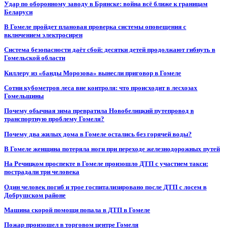
Удар по оборонному заводу в Брянске: война всё ближе к границам
Беларуси
В Гомеле пройдет плановая проверка системы оповещения с
включением электросирен
Система безопасности даёт сбой: десятки детей продолжают гибнуть в
Гомельской области
Киллеру из «банды Морозова» вынесли приговор в Гомеле
Сотни кубометров леса вне контроля: что происходит в лесхозах
Гомельщины
Почему обычная зима превратила Новобелицкий путепровод в
транспортную проблему Гомеля?
Почему два жилых дома в Гомеле остались без горячей воды?
В Гомеле женщина потеряла ноги при переходе железнодорожных путей
На Речицком проспекте в Гомеле произошло ДТП с участием такси:
пострадали три человека
Один человек погиб и трое госпитализировано после ДТП с лосем в
Добрушском районе
Машина скорой помощи попала в ДТП в Гомеле
Пожар произошел в торговом центре Гомеля