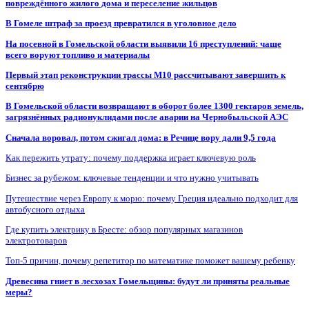
повреждённого жилого дома и переселение жильцов
В Гомеле штраф за проезд превратился в уголовное дело
На посевной в Гомельской области выявили 16 преступлений: чаще
всего воруют топливо и материалы
Первый этап реконструкции трассы М10 рассчитывают завершить к
сентябрю
В Гомельской области возвращают в оборот более 1300 гектаров земель,
загрязнённых радионуклидами после аварии на Чернобыльской АЭС
Сначала воровал, потом сжигал дома: в Речице вору дали 9,5 года
Как пережить утрату: почему поддержка играет ключевую роль
Бизнес за рубежом: ключевые тенденции и что нужно учитывать
Путешествие через Европу к морю: почему Греция идеально подходит для
автобусного отдыха
Где купить электрику в Бресте: обзор популярных магазинов
электротоваров
Топ-5 причин, почему репетитор по математике поможет вашему ребенку
Древесина гниет в лесхозах Гомельщины: будут ли приняты реальные
меры?