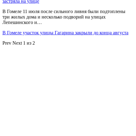
застряла на улице
В Гомеле 11 июля после сильного ливня были подтоплены
три жилых дома и несколько подворий на улицах
Лепешинского и…
В Гомеле участок улицы Гагарина закрыли до конца августа
Prev
Next
1 из 2