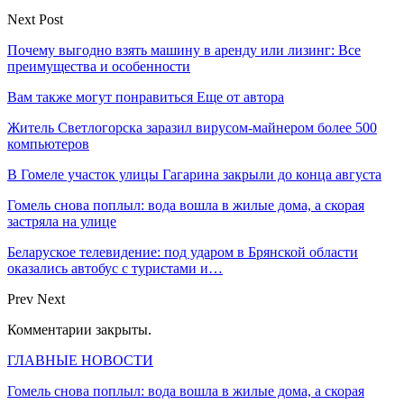
Next Post
Почему выгодно взять машину в аренду или лизинг: Все
преимущества и особенности
Вам также могут понравиться
Еще от автора
Житель Светлогорска заразил вирусом-майнером более 500
компьютеров
В Гомеле участок улицы Гагарина закрыли до конца августа
Гомель снова поплыл: вода вошла в жилые дома, а скорая
застряла на улице
Беларуское телевидение: под ударом в Брянской области
оказались автобус с туристами и…
Prev
Next
Комментарии закрыты.
ГЛАВНЫЕ НОВОСТИ
Гомель снова поплыл: вода вошла в жилые дома, а скорая