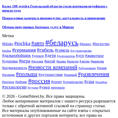
Более 100 детей в Гомельской области стали жертвами педофилов с
начала года
Покрасочные камеры в производстве: актуальность и применение
Обзоры популярных бытовых услуг в Минске
Метки
#беларусь
#авто
#tochka
#blizko
#бизнес
#богатство
#германия
#гибель
#гомель
#война
#грузоперевозки
#дальнобойщик
#дети
#дтп
#животное
#деньги
#долгожитель
#игра
#китай
#здоровье
#литва
#италия
#кража
#красота
#наркотик
#новости компаний
#недвижимость
#пожар
#образование
#польша
#развлечения
#путешествие
#пьяный
#полиция
#россия
#сша
#спорт
#регион
#рейтинг
#строительство
#телефон
#технологии
#умер
интерьер
#турция
© 2026 - GomelStreet.by. Все права защищены.
Любое копирование материалов с нашего ресурса разрешается
только с обратной активной ссылкой на страницу статьи.
Все материалы опубликованные на сайте взяты с открытых
источников и других порталов интернета, все права на