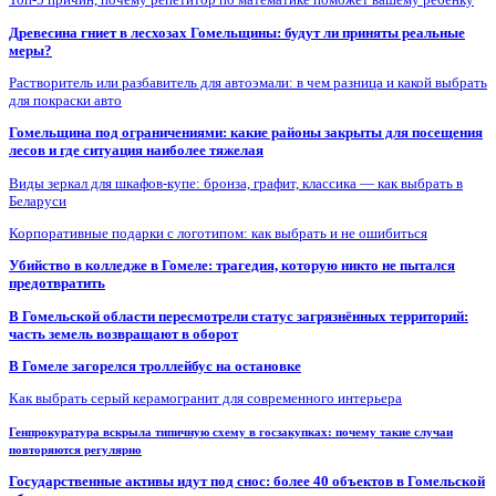
Древесина гниет в лесхозах Гомельщины: будут ли приняты реальные
меры?
Растворитель или разбавитель для автоэмали: в чем разница и какой выбрать
для покраски авто
Гомельщина под ограничениями: какие районы закрыты для посещения
лесов и где ситуация наиболее тяжелая
Виды зеркал для шкафов-купе: бронза, графит, классика — как выбрать в
Беларуси
Корпоративные подарки с логотипом: как выбрать и не ошибиться
Убийство в колледже в Гомеле: трагедия, которую никто не пытался
предотвратить
В Гомельской области пересмотрели статус загрязнённых территорий:
часть земель возвращают в оборот
В Гомеле загорелся троллейбус на остановке
Как выбрать серый керамогранит для современного интерьера
Генпрокуратура вскрыла типичную схему в госзакупках: почему такие случаи
повторяются регулярно
Государственные активы идут под снос: более 40 объектов в Гомельской