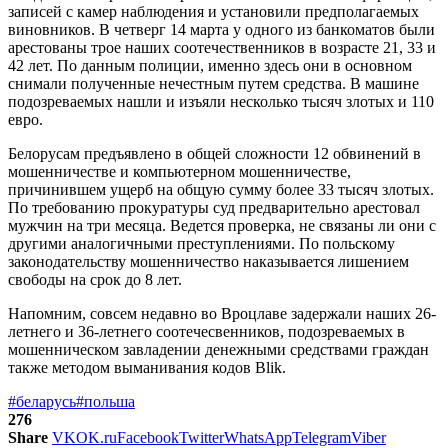
записей с камер наблюдения и установили предполагаемых
виновников. В четверг 14 марта у одного из банкоматов были
арестованы трое наших соотечественников в возрасте 21, 33 и
42 лет. По данным полиции, именно здесь они в основном
снимали полученные нечестным путем средства. В машине
подозреваемых нашли и изъяли несколько тысяч злотых и 110
евро.
Белорусам предъявлено в общей сложности 12 обвинений в
мошенничестве и компьютерном мошенничестве,
причинившем ущерб на общую сумму более 33 тысяч злотых.
По требованию прокуратуры суд предварительно арестовал
мужчин на три месяца. Ведется проверка, не связаны ли они с
другими аналогичными преступлениями. По польскому
законодательству мошенничество наказывается лишением
свободы на срок до 8 лет.
Напомним, совсем недавно во Вроцлаве задержали наших 26-
летнего и 36-летнего соотечесвенников, подозреваемых в
мошенническом завладении денежными средствами граждан
также методом выманивания кодов Blik.
#беларусь
#польша
276
Share
VK
OK.ru
Facebook
Twitter
WhatsApp
Telegram
Viber