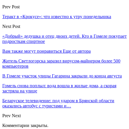
Prev Post
Теракт в «Крокусе»: что известно к утру понедельника
Next Post
«Добрый» дедушка и отец двоих детей. Кто в Гомеле покупает
подросткам спиртное
Вам также могут понравиться
Еще от автора
Житель Светлогорска заразил вирусом-майнером более 500
компьютеров
В Гомеле участок улицы Гагарина закрыли до конца августа
Гомель снова поплыл: вода вошла в жилые дома, а скорая
застряла на улице
Беларуское телевидение: под ударом в Брянской области
оказались автобус с туристами и…
Prev
Next
Комментарии закрыты.