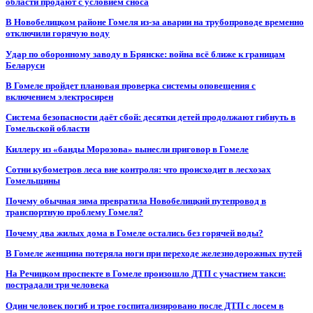
области продают с условием сноса
В Новобелицком районе Гомеля из-за аварии на трубопроводе временно
отключили горячую воду
Удар по оборонному заводу в Брянске: война всё ближе к границам
Беларуси
В Гомеле пройдет плановая проверка системы оповещения с
включением электросирен
Система безопасности даёт сбой: десятки детей продолжают гибнуть в
Гомельской области
Киллеру из «банды Морозова» вынесли приговор в Гомеле
Сотни кубометров леса вне контроля: что происходит в лесхозах
Гомельщины
Почему обычная зима превратила Новобелицкий путепровод в
транспортную проблему Гомеля?
Почему два жилых дома в Гомеле остались без горячей воды?
В Гомеле женщина потеряла ноги при переходе железнодорожных путей
На Речицком проспекте в Гомеле произошло ДТП с участием такси:
пострадали три человека
Один человек погиб и трое госпитализировано после ДТП с лосем в