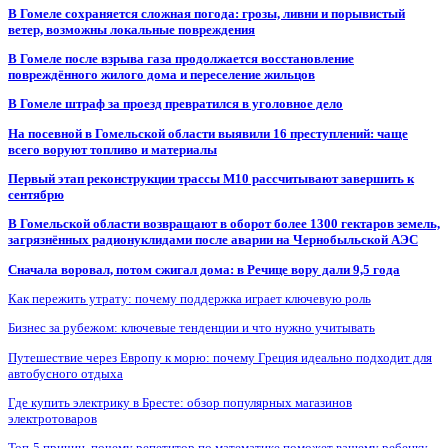
В Гомеле сохраняется сложная погода: грозы, ливни и порывистый
ветер, возможны локальные повреждения
В Гомеле после взрыва газа продолжается восстановление
повреждённого жилого дома и переселение жильцов
В Гомеле штраф за проезд превратился в уголовное дело
На посевной в Гомельской области выявили 16 преступлений: чаще
всего воруют топливо и материалы
Первый этап реконструкции трассы М10 рассчитывают завершить к
сентябрю
В Гомельской области возвращают в оборот более 1300 гектаров земель,
загрязнённых радионуклидами после аварии на Чернобыльской АЭС
Сначала воровал, потом сжигал дома: в Речице вору дали 9,5 года
Как пережить утрату: почему поддержка играет ключевую роль
Бизнес за рубежом: ключевые тенденции и что нужно учитывать
Путешествие через Европу к морю: почему Греция идеально подходит для
автобусного отдыха
Где купить электрику в Бресте: обзор популярных магазинов
электротоваров
Топ-5 причин, почему репетитор по математике поможет вашему ребенку