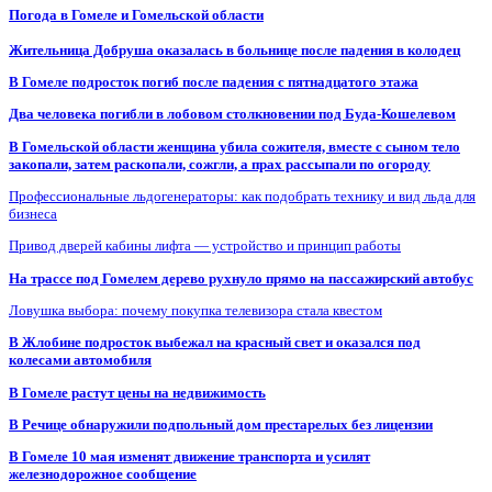
Погода в Гомеле и Гомельской области
Жительница Добруша оказалась в больнице после падения в колодец
В Гомеле подросток погиб после падения с пятнадцатого этажа
Два человека погибли в лобовом столкновении под Буда-Кошелевом
В Гомельской области женщина убила сожителя, вместе с сыном тело
закопали, затем раскопали, сожгли, а прах рассыпали по огороду
Профессиональные льдогенераторы: как подобрать технику и вид льда для
бизнеса
Привод дверей кабины лифта — устройство и принцип работы
На трассе под Гомелем дерево рухнуло прямо на пассажирский автобус
Ловушка выбора: почему покупка телевизора стала квестом
В Жлобине подросток выбежал на красный свет и оказался под
колесами автомобиля
В Гомеле растут цены на недвижимость
В Речице обнаружили подпольный дом престарелых без лицензии
В Гомеле 10 мая изменят движение транспорта и усилят
железнодорожное сообщение