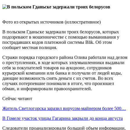
Фото из открытых источников (иллюстративное)
В польском Гданьске задержали троих белорусов, которых
подозревают в мошенничестве с помощью выманивания у
пострадавших кодов платежной системы Blik. Об этом
сообщает местная полиция.
Стражи порядка городского района Олива работали над делом
о преступлениях, в ходе которых злоумышленники выдавали
себя за покупателей товаров на аукционе, сотрудников
курьерской компании или банка и получали от людей коды,
дающие возможность снять деньги с их счетов. Во всех
случаях потерпевшие понимали в итоге, что произошел
обман, и информировали правоохранителей.
Сейчас читают
Житель Светлогорска заразил вирусом-майнером более 500…
В Гомеле участок улицы Гагарина закрыли до конца августа
Следователи проанализировали большой объем информации,