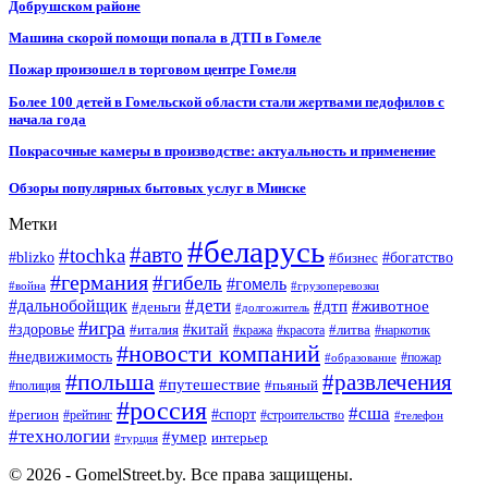
Добрушском районе
Машина скорой помощи попала в ДТП в Гомеле
Пожар произошел в торговом центре Гомеля
Более 100 детей в Гомельской области стали жертвами педофилов с
начала года
Покрасочные камеры в производстве: актуальность и применение
Обзоры популярных бытовых услуг в Минске
Метки
#беларусь
#авто
#tochka
#blizko
#бизнес
#богатство
#германия
#гибель
#гомель
#война
#грузоперевозки
#дальнобойщик
#дети
#дтп
#животное
#деньги
#долгожитель
#игра
#китай
#здоровье
#литва
#италия
#кража
#красота
#наркотик
#новости компаний
#недвижимость
#пожар
#образование
#польша
#развлечения
#путешествие
#пьяный
#полиция
#россия
#сша
#спорт
#регион
#рейтинг
#строительство
#телефон
#технологии
#умер
интерьер
#турция
© 2026 - GomelStreet.by. Все права защищены.