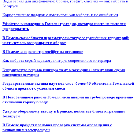
Виды зеркал для шкафов-купе: бронза, графит, классика — как выбрать в
Беларуси
Корпоративные подарки с логотипом: как выбрать и не ошибиться
Убийство в колледже в Гомеле: трагедия, которую никто не пытался
предотвратить
В Гомельской области пересмотрели статус загрязнённых территорий:
часть земель возвращают в оборот
В Гомеле загорелся троллейбус на остановке
Как выбрать серый керамогранит для современного интерьера
Генпрокуратура вскрыла типичную схему в госзакупках: почему такие случаи
повторяются регулярно
Государственные активы идут под снос: более 40 объектов в Гомельской
области продают с условием сноса
В Новобелицком районе Гомеля из-за аварии на трубопроводе временно
отключили горячую воду
Удар по оборонному заводу в Брянске: война всё ближе к границам
Беларуси
В Гомеле пройдет плановая проверка системы оповещения с
включением электросирен