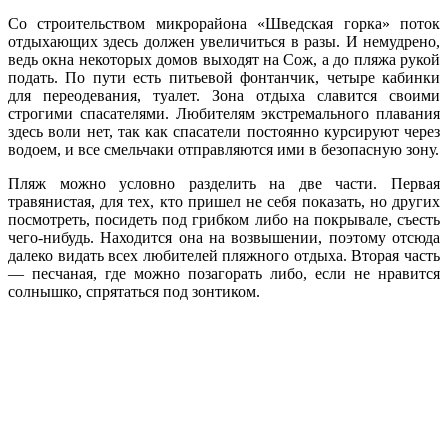
Со строительством микрорайона «Шведская горка» поток
отдыхающих здесь должен увеличиться в разы. И немудрено,
ведь окна некоторых домов выходят на Сож, а до пляжа рукой
подать. По пути есть питьевой фонтанчик, четыре кабинки
для переодевания, туалет. Зона отдыха славится своими
строгими спасателями. Любителям экстремального плавания
здесь воли нет, так как спасатели постоянно курсируют через
водоем, и все смельчаки отправляются ими в безопасную зону.
Пляж можно условно разделить на две части. Первая
травянистая, для тех, кто пришел не себя показать, но других
посмотреть, посидеть под грибком либо на покрывале, съесть
чего-нибудь. Находится она на возвышении, поэтому отсюда
далеко видать всех любителей пляжного отдыха. Вторая часть
— песчаная, где можно позагорать либо, если не нравится
солнышко, спрятаться под зонтиком.