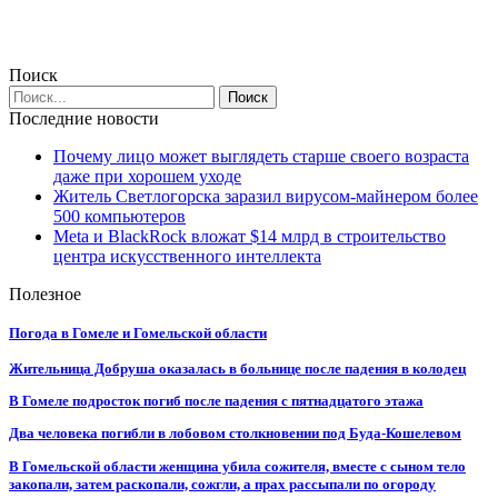
Поиск
Последние новости
Почему лицо может выглядеть старше своего возраста
даже при хорошем уходе
Житель Светлогорска заразил вирусом-майнером более
500 компьютеров
Meta и BlackRock вложат $14 млрд в строительство
центра искусственного интеллекта
Полезное
Погода в Гомеле и Гомельской области
Жительница Добруша оказалась в больнице после падения в колодец
В Гомеле подросток погиб после падения с пятнадцатого этажа
Два человека погибли в лобовом столкновении под Буда-Кошелевом
В Гомельской области женщина убила сожителя, вместе с сыном тело
закопали, затем раскопали, сожгли, а прах рассыпали по огороду