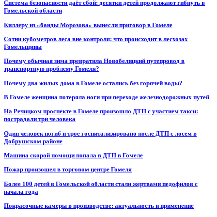
Система безопасности даёт сбой: десятки детей продолжают гибнуть в
Гомельской области
Киллеру из «банды Морозова» вынесли приговор в Гомеле
Сотни кубометров леса вне контроля: что происходит в лесхозах
Гомельщины
Почему обычная зима превратила Новобелицкий путепровод в
транспортную проблему Гомеля?
Почему два жилых дома в Гомеле остались без горячей воды?
В Гомеле женщина потеряла ноги при переходе железнодорожных путей
На Речицком проспекте в Гомеле произошло ДТП с участием такси:
пострадали три человека
Один человек погиб и трое госпитализировано после ДТП с лосем в
Добрушском районе
Машина скорой помощи попала в ДТП в Гомеле
Пожар произошел в торговом центре Гомеля
Более 100 детей в Гомельской области стали жертвами педофилов с
начала года
Покрасочные камеры в производстве: актуальность и применение