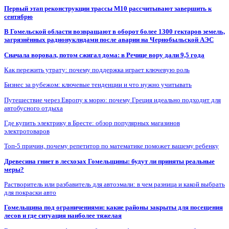
Первый этап реконструкции трассы М10 рассчитывают завершить к
сентябрю
В Гомельской области возвращают в оборот более 1300 гектаров земель,
загрязнённых радионуклидами после аварии на Чернобыльской АЭС
Сначала воровал, потом сжигал дома: в Речице вору дали 9,5 года
Как пережить утрату: почему поддержка играет ключевую роль
Бизнес за рубежом: ключевые тенденции и что нужно учитывать
Путешествие через Европу к морю: почему Греция идеально подходит для
автобусного отдыха
Где купить электрику в Бресте: обзор популярных магазинов
электротоваров
Топ-5 причин, почему репетитор по математике поможет вашему ребенку
Древесина гниет в лесхозах Гомельщины: будут ли приняты реальные
меры?
Растворитель или разбавитель для автоэмали: в чем разница и какой выбрать
для покраски авто
Гомельщина под ограничениями: какие районы закрыты для посещения
лесов и где ситуация наиболее тяжелая