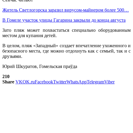
Житель Светлогорска заразил вирусом-майнером более 500…
В Гомеле участок улицы Гагарина закрыли до конца августа
Зато пляж может похвастаться специально оборудованным
местом для купания детей.
В целом, пляж «Западный» создает впечатление ухоженного и
безопасного места, где можно отдохнуть как с семьей, так и с
друзьями.
Юрий Шкуратов, Гомельская праўда
210
Share
VK
OK.ru
Facebook
Twitter
WhatsApp
Telegram
Viber