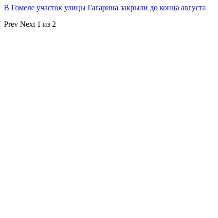
В Гомеле участок улицы Гагарина закрыли до конца августа
Prev
Next
1 из 2