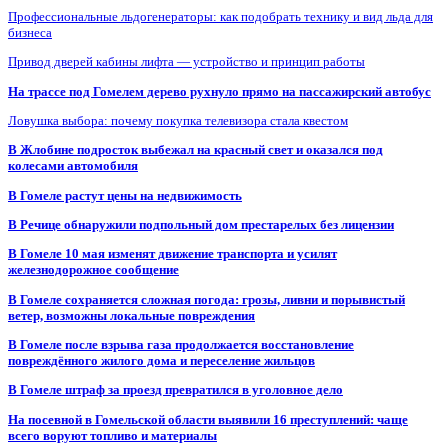
Профессиональные льдогенераторы: как подобрать технику и вид льда для
бизнеса
Привод дверей кабины лифта — устройство и принцип работы
На трассе под Гомелем дерево рухнуло прямо на пассажирский автобус
Ловушка выбора: почему покупка телевизора стала квестом
В Жлобине подросток выбежал на красный свет и оказался под
колесами автомобиля
В Гомеле растут цены на недвижимость
В Речице обнаружили подпольный дом престарелых без лицензии
В Гомеле 10 мая изменят движение транспорта и усилят
железнодорожное сообщение
В Гомеле сохраняется сложная погода: грозы, ливни и порывистый
ветер, возможны локальные повреждения
В Гомеле после взрыва газа продолжается восстановление
повреждённого жилого дома и переселение жильцов
В Гомеле штраф за проезд превратился в уголовное дело
На посевной в Гомельской области выявили 16 преступлений: чаще
всего воруют топливо и материалы