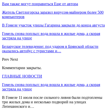
Вам также могут понравиться
Еще от автора
Житель Светлогорска заразил вирусом-майнером более 500
компьютеров
В Гомеле участок улицы Гагарина закрыли до конца августа
Гомель снова поплыл: вода вошла в жилые дома, а скорая
застряла на улице
Беларуское телевидение: под ударом в Брянской области
оказались автобус с туристами и…
Prev
Next
Комментарии закрыты.
ГЛАВНЫЕ НОВОСТИ
Гомель снова поплыл: вода вошла в жилые дома, а скорая
застряла на улице
В Гомеле 11 июля после сильного ливня были подтоплены
три жилых дома и несколько подворий на улицах
Лепешинского и…