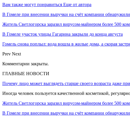
Вам также могут понравиться
Еще от автора
В Гомеле при внесении выручки на счёт компании обнаружил
Житель Светлогорска заразил вирусом-майнером более 500 ко
В Гомеле участок улицы Гагарина закрыли до конца августа
Гомель снова поплыл: вода вошла в жилые дома, а скорая застр
Prev
Next
Комментарии закрыты.
ГЛАВНЫЕ НОВОСТИ
Почему лицо может выглядеть старше своего возраста даже пр
Иногда человек пользуется качественной косметикой, регулярн
Житель Светлогорска заразил вирусом-майнером более 500 ко
В Гомеле при внесении выручки на счёт компании обнаружи