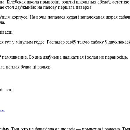
ана. Білеўская школа прывозіць рэшткі школьных абедаў, астатня
ймае стол даўжынёю на палову першага паверха.
ым корпусе. На вочы папалася худая і запалоханая шэрая сабачка
ла.
ся тут у мінулым годзе. Гаспадар завёў такую сабаку ў двухпакаё
 ў памяшканне. Бо яна дзяўчына далікатная і холад не пераносіць.
а цёплая будка ці вальер.
ли…
ойму. Тыя, хто не бачыў зла ад людзей — прыветна і радасна. Тыя