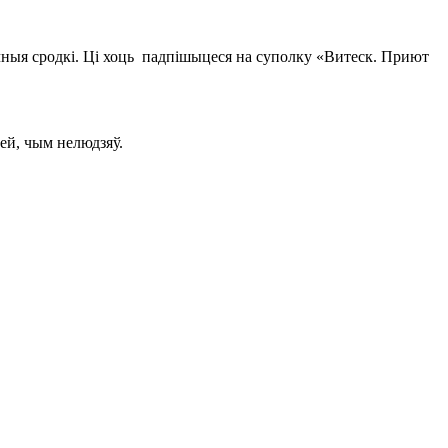
енічныя сродкі. Ці хоць падпішыцеся на суполку «Витеск. Приют
ей, чым нелюдзяў.