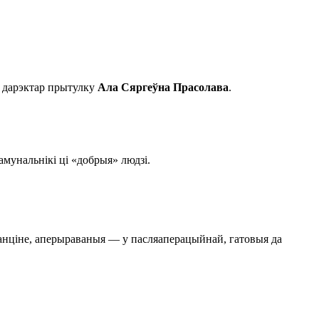
а дарэктар прытулку
Ала Сяргеўна Прасолава
.
амунальнікі ці «добрыя» людзі.
аранціне, аперыраваныя — у пасляаперацыйнай, гатовыя да