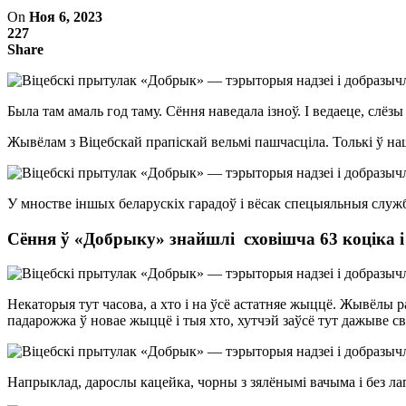
On
Ноя 6, 2023
227
Share
Была там амаль год таму. Сёння наведала ізноў. І ведаеце, сл
Жывёлам з Віцебскай прапіскай вельмі пашчасціла. Толькі ў на
У мностве іншых беларускіх гарадоў і вёсак спецыяльныя службы 
Сёння ў «Добрыку» знайшлі
сховішча 63 коціка і
Некаторыя тут часова, а хто і на ўсё астатняе жыццё. Жывёлы 
падарожжа ў новае жыццё і тыя хто, хутчэй заўсё тут дажыве св
Напрыклад, дарослы кацейка, чорны з зялёнымі вачыма і без л