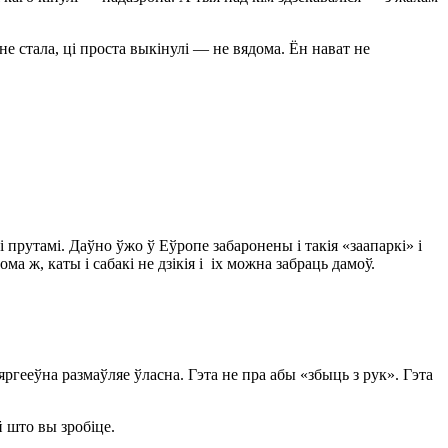
не стала, ці проста выкінулі — не вядома. Ён нават не
і прутамі. Даўно ўжо ў Еўропе забаронены і такія «заапаркі» і
 ж, каты і сабакі не дзікія і іх можна забраць дамоў.
гееўна размаўляе ўласна. Гэта не пра абы «збыць з рук». Гэта
й што вы зробіце.