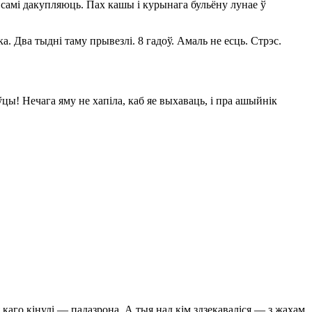
е самі дакупляюць. Пах кашы і курынага бульёну лунае ў
. Два тыдні таму прывезлі. 8 гадоў. Амаль не есць. Стрэс.
ўцы! Нечага яму не хапіла, каб яе выхаваць, і пра ашыйнік
 каго кінулі — падазрона. А тыя над кім здзекаваліся — з жахам