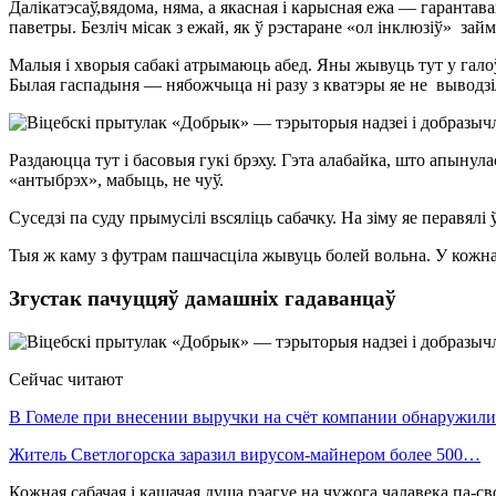
Далікатэсаў,вядома, няма, а якасная і карысная ежа — гарантав
паветры. Безліч місак з ежай, як ў рэстаране «ол інклюзіў» за
Малыя і хворыя сабакі атрымаюць абед. Яны жывуць тут у галоўн
Былая гаспадыня — нябожчыца ні разу з кватэры яе не выводзі
Раздаюцца тут і басовыя гукі брэху. Гэта алабайка, што апынула
«антыбрэх», мабыць, не чуў.
Суседзі па суду прымусілі вsсяліць сабачку. На зіму яе перавялі
Тыя ж каму з футрам пашчасціла жывуць болей вольна. У кожнаг
Згустак пачуццяў дамашніх гадаванцаў
Сейчас читают
В Гомеле при внесении выручки на счёт компании обнаружи
Житель Светлогорска заразил вирусом-майнером более 500…
Кожная сабачая і кашачая душа рэагуе на чужога чалавека па-св