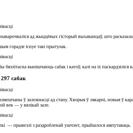
ёзы наварочваліся ад жыццёвых гісторый выхаванцаў, што расказал
шым горадзе існуе такі прытулак.
бязлітасна вынішчаюць сабак і катоў, калі на іх паскардзіліся к
 297 сабак
размешчаны ў залежнасці ад стану. Хворыя ў лякарні, новыя ў к
ой век — у вялікай зале.
апкі — прывезлі з раздробленай ушчэнт, прыйшлося ампутаваць.