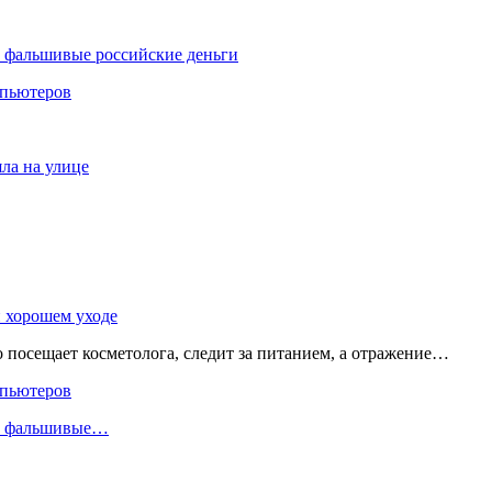
и фальшивые российские деньги
мпьютеров
яла на улице
и хорошем уходе
о посещает косметолога, следит за питанием, а отражение…
мпьютеров
ли фальшивые…