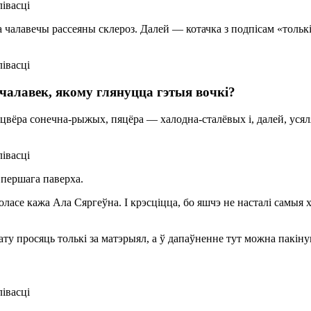
чалавечы рассеяны склероз. Далей — котачка з подпісам «толькі 
а чалавек, якому глянуцца гэтыя вочкі?
Чацвёра сонечна-рыжых, пяцёра — халодна-сталёвых і, далей, уся
 першага паверха.
ласе кажа Ала Сяргеўна. І крэсціцца, бо яшчэ не насталі самыя 
лату просяць толькі за матэрыял, а ў дапаўненне тут можна пакі