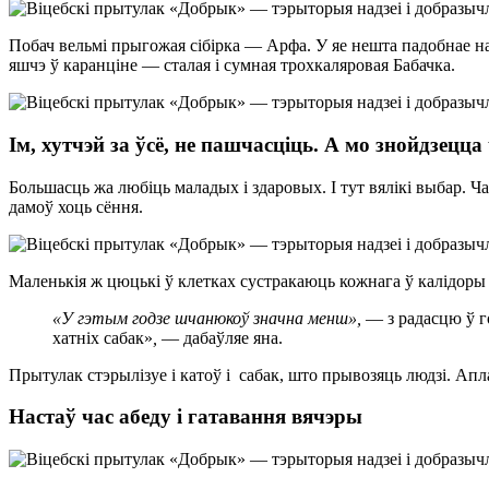
Побач вельмі прыгожая сібірка — Арфа. У яе нешта падобнае на 
яшчэ ў каранціне — сталая і сумная трохкаляровая Бабачка.
Ім, хутчэй за ўсё, не пашчасціць. А мо знойдзецц
Большасць жа любіць маладых і здаровых. І тут вялікі выбар. 
дамоў хоць сёння.
Маленькія ж цюцькі ў клетках сустракаюць кожнага ў калідоры
«У гэтым годзе шчанюкоў значна менш»,
— з радасцю ў го
хатніх сабак»
,
— дабаўляе яна.
Прытулак стэрылізуе і катоў і сабак, што прывозяць людзі. Ап
Настаў час
абеду і
гатавання вячэры