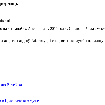
цвердзіць
яго на дапрацоўку. Апошні раз у 2015 годзе. Справа пайшла з уд
азнасць гаспадароў. Абавяжуць і спецыяльныя службы па адлову 
етию Витебска
в в Краеведческом музее