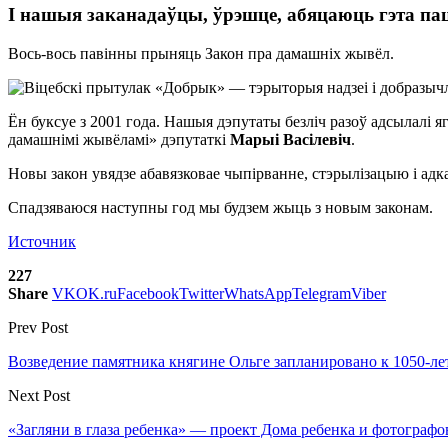
І нашыя заканадаўцы, ўрэшце, абяцаюць гэта па
Вось-вось павінны прыняць Закон пра дамашніх жывёл.
Ён буксуе з 2001 года. Нашыя дэпутаты безліч разоў адсылалі 
дамашнімі жывёламі» дэпутаткі
Марыі Васілевіч
.
Новы закон увядзе абавязковае чыпірванне, стэрылізацыю і адк
Спадзяваюся наступны год мы будзем жыць з новым законам.
Источник
227
Share
VK
OK.ru
Facebook
Twitter
WhatsApp
Telegram
Viber
Prev Post
Возведение памятника княгине Ольге запланировано к 1050-л
Next Post
«Загляни в глаза ребенка» — проект Дома ребенка и фотографо