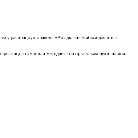
зелам у распрацоўцы закона «Аб адказным абыходжанні з
карыстацца гуманнай методай. І па прытулкам будзе навіна.