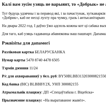
Калі вам зусім узяць не варыянт, то «Добрык» не
Тут будуць удзячны і за перавод які, і за пачастунак, хуткавар
«Добрик», каб не несці лухту пра чумку, гразь і антысанітарыю
На двары 2022 год. І даўно ўжо адсюль кожны кот ці сабака вых
Для таго, каб узяць гадаванца абавязковы ваш пашпарт. Дапам
Рэкв
і
з
і
ты для дапамог
і
Разліковая картка
БЕЛАРУСБАНКА
Нумар карты
5470 8740 4478 6505
Тэрмін дзеяння
11/24
Р/с для ахвяраванняў у бел. руб
: BY50BLBB3132030008215500
Код банка
(BIC) BLBBBY2X, УНП 300082155
Атрымальнік плацяжу
: ДП «Спецаўтабаза г. Віцебска»
Прызначэнне плацяжу:
«На выратаванне жывёл».