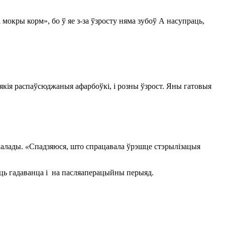
мокры корм», бо ў яе з-за ўзросту няма зубоў А насупраць,
лякія распаўсюджаныя афарбоўкі, і розны ўзрост. Яны гатовыя
халады.
«
Спадзяюся, што спрацавала ўрэшце стэрылізацыя
нуць гадаванца і на пасляаперацыйны перыяд.