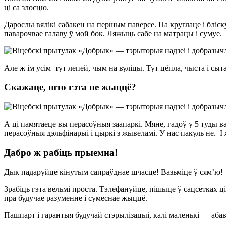
ці са злосцю.
Дарослы вялікі сабакен на першым паверсе. Па круглаце і бліску
паварочвае галаву ў мой бок. Ляжыць сабе на матрацы і сумуе.
Але ж ім усім тут лепей, чым на вуліцы. Тут цёпла, чыста і сыта
Скажаце, што гэта не жыццё?
А ці памятаеце вы перасоўныя заапаркі. Мяне, гадоў у 5 туды ва
перасоўныя дэльфінарыі і цыркі з жывеламі. У нас пакуль не. І 
Дабро ж рабіць прыемна
!
Дык падаруйце кінутым сапраўднае шчасце! Вазьміце ў сям’ю!
Зрабіць гэта вельмі проста. Тэлефануйце, пішыце ў сацсетках 
пра будучае разуменне і сумеснае жыццё.
Пашпарт і гарантыя будучай стэрылізацыі, калі маленькі — абав