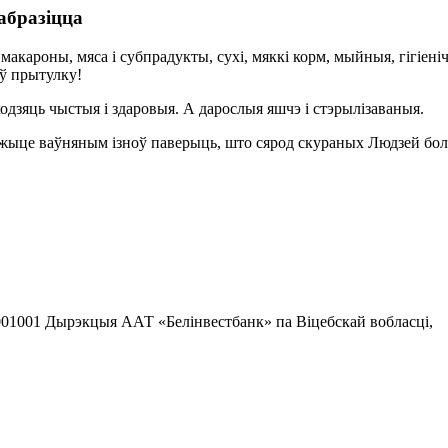
 абразіцца
кія макароны, мяса і субпрадукты, сухі, мяккі корм, мыйныя, гігі
 ў прытулку!
одзяць чыстыя і здаровыя. А дарослыя яшчэ і стэрылізаваныя.
ажыце ваўняным ізноў паверыць, што сярод скураных Людзей бол
1001 Дырэкцыя ААТ «Белінвестбанк» па Віцебскай вобласці,