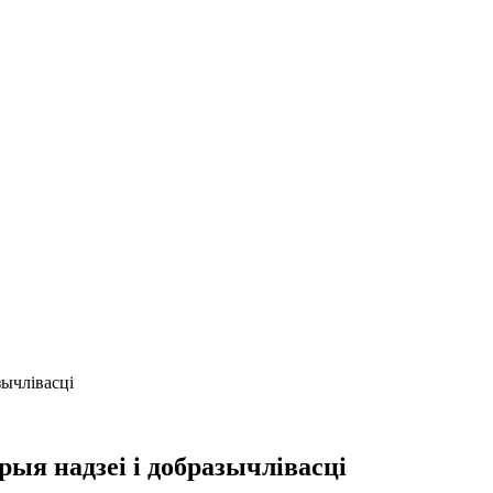
зычлівасці
рыя надзеі і добразычлівасці