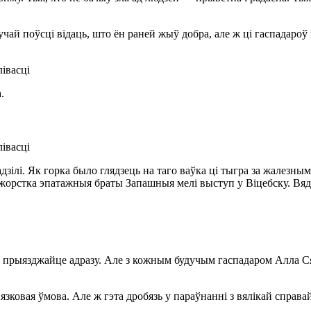
чай поўсці відаць, што ён раней жыў добра, але ж ці гаспадароў 
.
дзілі. Як горка было глядзець на таго ваўка ці тыгра за жалезным
жорстка эпатажныя браты Запашныя мелі выступ у Віцебску. Вядома
ці прыязджайце адразу. Але з кожным будучым гаспадаром Алла Сяр
язковая ўмова. Але ж гэта дробязь у параўнанні з вялікай справа