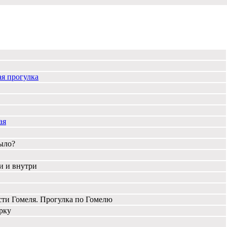
ая прогулка
ая
было?
и и внутри
сти Гомеля. Прогулка по Гомелю
рку