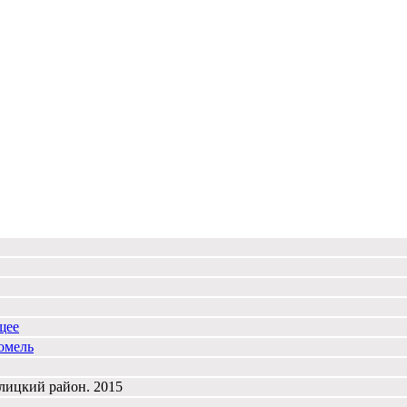
щее
омель
лицкий район. 2015