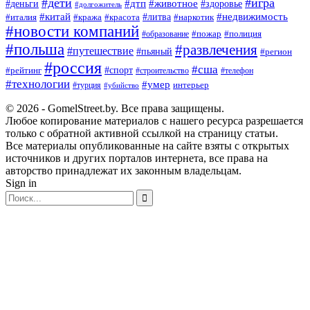
#дети
#игра
#животное
#дтп
#деньги
#здоровье
#долгожитель
#китай
#недвижимость
#италия
#кража
#красота
#литва
#наркотик
#новости компаний
#пожар
#полиция
#образование
#польша
#развлечения
#путешествие
#пьяный
#регион
#россия
#сша
#спорт
#рейтинг
#строительство
#телефон
#технологии
#умер
#турция
интерьер
#убийство
© 2026 - GomelStreet.by. Все права защищены.
Любое копирование материалов с нашего ресурса разрешается
только с обратной активной ссылкой на страницу статьи.
Все материалы опубликованные на сайте взяты с открытых
источников и других порталов интернета, все права на
авторство принадлежат их законным владельцам.
Sign in