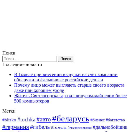
Поиск
Последние новости
В Гомеле при внесении выручки на счёт компании
обнаружили фальшивые российские деньги
Почему лицо может выглядеть старше своего возраста
даже при хорошем уходе
Житель Светлогорска заразил вирусом-майнером более
500 компьютеров
Метки
#беларусь
#авто
#tochka
#blizko
#богатство
#бизнес
#германия
#гибель
#дальнобойщик
#гомель
#грузоперевозки