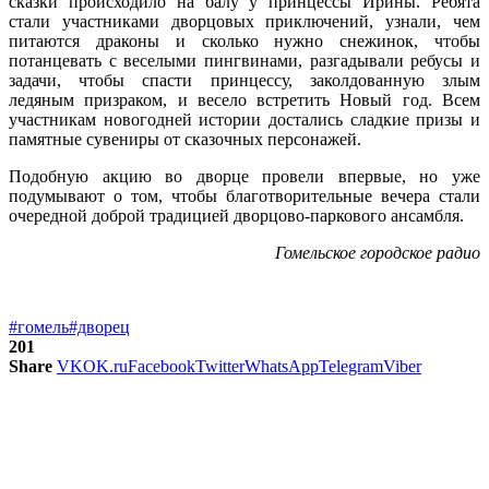
сказки происходило на балу у принцессы Ирины. Ребята
стали участниками дворцовых приключений, узнали, чем
питаются драконы и сколько нужно снежинок, чтобы
потанцевать с веселыми пингвинами, разгадывали ребусы и
задачи, чтобы спасти принцессу, заколдованную злым
ледяным призраком, и весело встретить Новый год. Всем
участникам новогодней истории достались сладкие призы и
памятные сувениры от сказочных персонажей.
Подобную акцию во дворце провели впервые, но уже
подумывают о том, чтобы благотворительные вечера стали
очередной доброй традицией дворцово-паркового ансамбля.
Гомельское городское радио
#гомель
#дворец
201
Share
VK
OK.ru
Facebook
Twitter
WhatsApp
Telegram
Viber