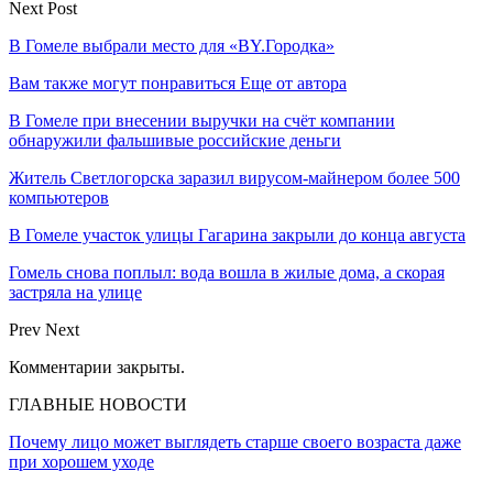
Next Post
В Гомеле выбрали место для «BY.Городка»
Вам также могут понравиться
Еще от автора
В Гомеле при внесении выручки на счёт компании
обнаружили фальшивые российские деньги
Житель Светлогорска заразил вирусом-майнером более 500
компьютеров
В Гомеле участок улицы Гагарина закрыли до конца августа
Гомель снова поплыл: вода вошла в жилые дома, а скорая
застряла на улице
Prev
Next
Комментарии закрыты.
ГЛАВНЫЕ НОВОСТИ
Почему лицо может выглядеть старше своего возраста даже
при хорошем уходе