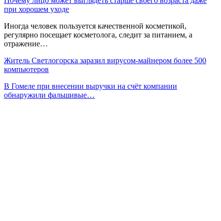
Почему лицо может выглядеть старше своего возраста даже
при хорошем уходе
Иногда человек пользуется качественной косметикой,
регулярно посещает косметолога, следит за питанием, а
отражение…
Житель Светлогорска заразил вирусом-майнером более 500
компьютеров
В Гомеле при внесении выручки на счёт компании
обнаружили фальшивые…