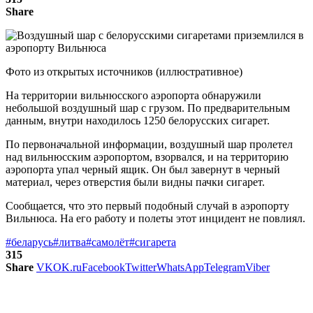
Share
Фото из открытых источников (иллюстративное)
На территории вильнюсского аэропорта обнаружили
небольшой воздушный шар с грузом. По предварительным
данным, внутри находилось 1250 белорусских сигарет.
По первоначальной информации, воздушный шар пролетел
над вильнюсским аэропортом, взорвался, и на территорию
аэропорта упал черный ящик. Он был завернут в черный
материал, через отверстия были видны пачки сигарет.
Сообщается, что это первый подобный случай в аэропорту
Вильнюса. На его работу и полеты этот инцидент не повлиял.
#беларусь
#литва
#самолёт
#сигарета
315
Share
VK
OK.ru
Facebook
Twitter
WhatsApp
Telegram
Viber