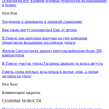
Психология игр: влияние игровых технологий на образование
и бизнес
Next Post
Тенденции и инновации в лазерной гравировке
Вам также могут понравиться
Еще от автора
В Гомеле при внесении выручки на счёт компании
обнаружили фальшивые российские деньги
Житель Светлогорска заразил вирусом-майнером более 500
компьютеров
В Гомеле участок улицы Гагарина закрыли до конца августа
Гомель снова поплыл: вода вошла в жилые дома, а скорая
застряла на улице
Prev
Next
Комментарии закрыты.
ГЛАВНЫЕ НОВОСТИ