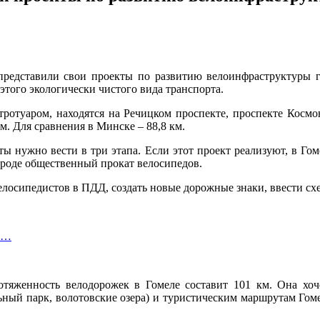
едставили свои проекты по развитию велоинфраструктуры го
того экологически чистого вида транспорта.
отуаром, находятся на Речицком проспекте, проспекте Космона
м. Для сравнения в Минске – 88,8 км.
ы нужно вести в три этапа. Если этот проект реализуют, в Го
ороде общественный прокат велосипедов.
елосипедистов в ПДД, создать новые дорожные знаки, ввести сх
ли…
отяженность велодорожек в Гомеле составит 101 км. Она хоче
ный парк, волотовские озера) и туристическим маршрутам Гомел