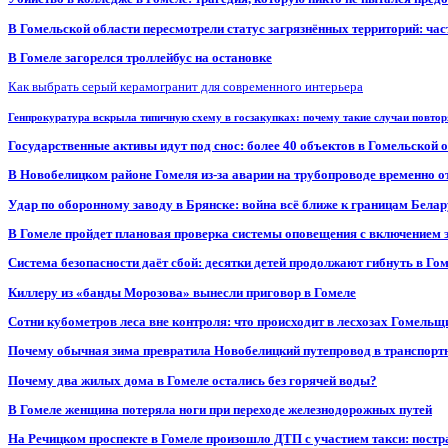
В Гомельской области пересмотрели статус загрязнённых территорий: ча
В Гомеле загорелся троллейбус на остановке
Как выбрать серый керамогранит для современного интерьера
Генпрокуратура вскрыла типичную схему в госзакупках: почему такие случаи повто
Государственные активы идут под снос: более 40 объектов в Гомельской 
В Новобелицком районе Гомеля из-за аварии на трубопроводе временно 
Удар по оборонному заводу в Брянске: война всё ближе к границам Белар
В Гомеле пройдет плановая проверка системы оповещения с включением 
Система безопасности даёт сбой: десятки детей продолжают гибнуть в Го
Киллеру из «банды Морозова» вынесли приговор в Гомеле
Сотни кубометров леса вне контроля: что происходит в лесхозах Гомель
Почему обычная зима превратила Новобелицкий путепровод в транспорт
Почему два жилых дома в Гомеле остались без горячей воды?
В Гомеле женщина потеряла ноги при переходе железнодорожных путей
На Речицком проспекте в Гомеле произошло ДТП с участием такси: постр