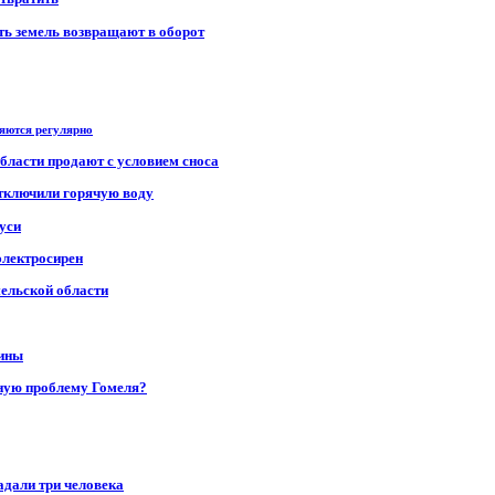
сть земель возвращают в оборот
ряются регулярно
области продают с условием сноса
отключили горячую воду
уси
электросирен
мельской области
щины
ную проблему Гомеля?
адали три человека