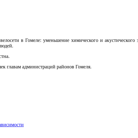
 велосети в Гомеле: уменьшение химического и акустического 
людей.
стна.
шек главам администраций районов Гомеля.
ависимости