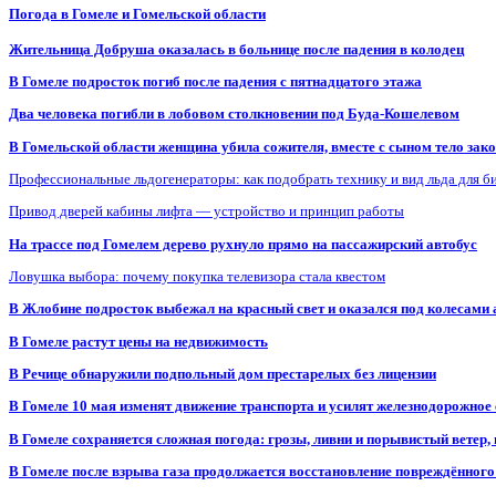
Погода в Гомеле и Гомельской области
Жительница Добруша оказалась в больнице после падения в колодец
В Гомеле подросток погиб после падения с пятнадцатого этажа
Два человека погибли в лобовом столкновении под Буда-Кошелевом
В Гомельской области женщина убила сожителя, вместе с сыном тело закоп
Профессиональные льдогенераторы: как подобрать технику и вид льда для б
Привод дверей кабины лифта — устройство и принцип работы
На трассе под Гомелем дерево рухнуло прямо на пассажирский автобус
Ловушка выбора: почему покупка телевизора стала квестом
В Жлобине подросток выбежал на красный свет и оказался под колесами
В Гомеле растут цены на недвижимость
В Речице обнаружили подпольный дом престарелых без лицензии
В Гомеле 10 мая изменят движение транспорта и усилят железнодорожное
В Гомеле сохраняется сложная погода: грозы, ливни и порывистый ветер
В Гомеле после взрыва газа продолжается восстановление повреждённого