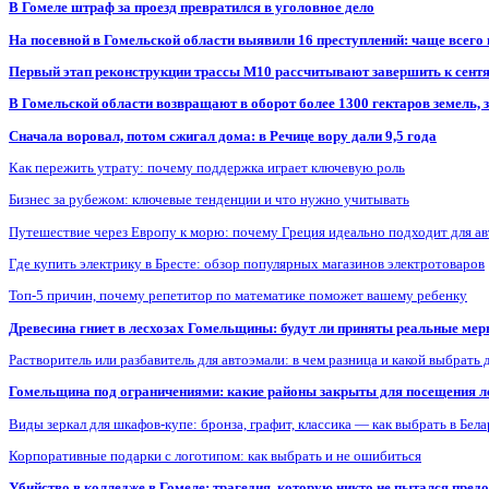
В Гомеле штраф за проезд превратился в уголовное дело
На посевной в Гомельской области выявили 16 преступлений: чаще всего
Первый этап реконструкции трассы М10 рассчитывают завершить к сент
В Гомельской области возвращают в оборот более 1300 гектаров земель
Сначала воровал, потом сжигал дома: в Речице вору дали 9,5 года
Как пережить утрату: почему поддержка играет ключевую роль
Бизнес за рубежом: ключевые тенденции и что нужно учитывать
Путешествие через Европу к морю: почему Греция идеально подходит для а
Где купить электрику в Бресте: обзор популярных магазинов электротоваров
Топ-5 причин, почему репетитор по математике поможет вашему ребенку
Древесина гниет в лесхозах Гомельщины: будут ли приняты реальные ме
Растворитель или разбавитель для автоэмали: в чем разница и какой выбрать 
Гомельщина под ограничениями: какие районы закрыты для посещения ле
Виды зеркал для шкафов-купе: бронза, графит, классика — как выбрать в Бел
Корпоративные подарки с логотипом: как выбрать и не ошибиться
Убийство в колледже в Гомеле: трагедия, которую никто не пытался пред