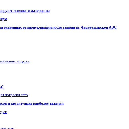
 воруют топливо и материалы
ябрю
, загрязнённых радионуклидами после аварии на Чернобыльской АЭС
втобусного отдыха
ры?
для покраски авто
сов и где ситуация наиболее тяжелая
аруси
отвратить