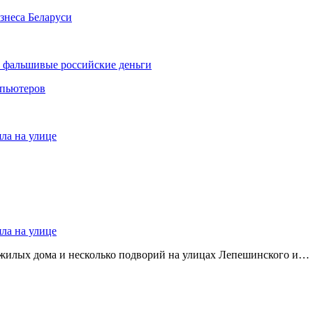
знеса Беларуси
и фальшивые российские деньги
мпьютеров
яла на улице
яла на улице
 жилых дома и несколько подворий на улицах Лепешинского и…