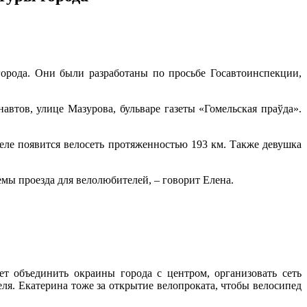
рода. Они были разработаны по просьбе Госавтоинспекции,
втов, улице Мазурова, бульваре газеты «Гомельская праўда».
меле появится велосеть протяженностью 193 км. Также девушка
емы проезда для велолюбителей, – говорит Елена.
т объединить окраины города с центром, организовать сеть
я. Екатерина тоже за открытие велопроката, чтобы велосипед