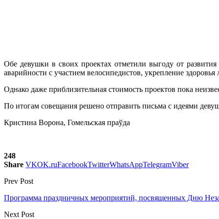
Обе девушки в своих проектах отметили выгоду от развития
аварийности с участием велосипедистов, укрепление здоровья 
Однако даже приблизительная стоимость проектов пока неизве
По итогам совещания решено отправить письма с идеями деву
Кристина Ворона, Гомельская праўда
248
Share
VK
OK.ru
Facebook
Twitter
WhatsApp
Telegram
Viber
Prev Post
Программа праздничных мероприятий, посвященных Дню Нез
Next Post