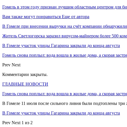
Гомель в этом году признан лучшим областным центром для би
Вам также могут понравиться
Еще от автора
В Гомеле при внесении выручки на счёт компании обнаружил
Житель Светлогорска заразил вирусом-майнером более 500 ко
В Гомеле участок улицы Гагарина закрыли до конца августа
Гомель снова поплыл: вода вошла в жилые дома, а скорая застр
Prev
Next
Комментарии закрыты.
ГЛАВНЫЕ НОВОСТИ
Гомель снова поплыл: вода вошла в жилые дома, а скорая застр
В Гомеле 11 июля после сильного ливня были подтоплены три
В Гомеле участок улицы Гагарина закрыли до конца августа
Prev
Next
1 из 2