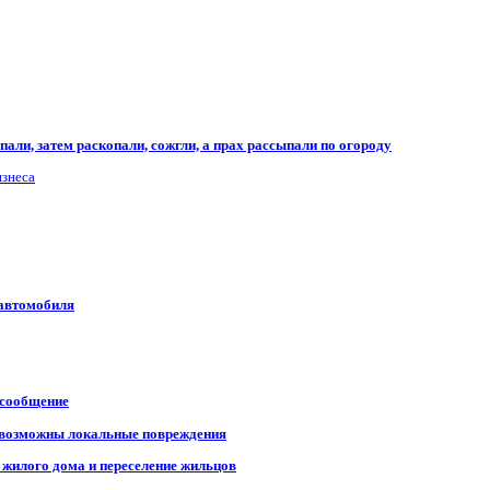
али, затем раскопали, сожгли, а прах рассыпали по огороду
изнеса
 автомобиля
 сообщение
, возможны локальные повреждения
 жилого дома и переселение жильцов