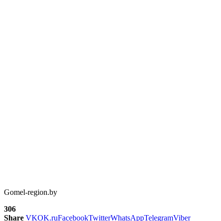
Gomel-region.by
306
Share
VK
OK.ru
Facebook
Twitter
WhatsApp
Telegram
Viber