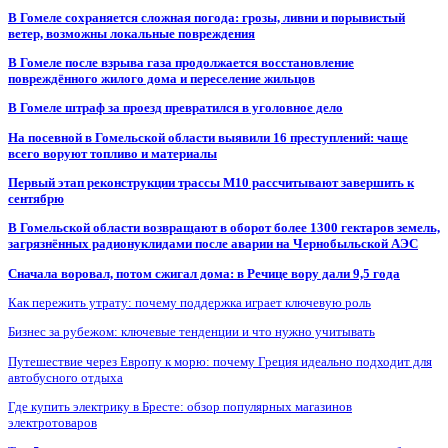
В Гомеле сохраняется сложная погода: грозы, ливни и порывистый
ветер, возможны локальные повреждения
В Гомеле после взрыва газа продолжается восстановление
повреждённого жилого дома и переселение жильцов
В Гомеле штраф за проезд превратился в уголовное дело
На посевной в Гомельской области выявили 16 преступлений: чаще
всего воруют топливо и материалы
Первый этап реконструкции трассы М10 рассчитывают завершить к
сентябрю
В Гомельской области возвращают в оборот более 1300 гектаров земель,
загрязнённых радионуклидами после аварии на Чернобыльской АЭС
Сначала воровал, потом сжигал дома: в Речице вору дали 9,5 года
Как пережить утрату: почему поддержка играет ключевую роль
Бизнес за рубежом: ключевые тенденции и что нужно учитывать
Путешествие через Европу к морю: почему Греция идеально подходит для
автобусного отдыха
Где купить электрику в Бресте: обзор популярных магазинов
электротоваров