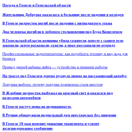
Погода в Гомеле и Гомельской области
Жительница Добруша оказалась в больнице после падения в колодец
В Гомеле подросток погиб после падения с пятнадцатого этажа
Два человека погибли в лобовом столкновении под Буда-Кошелевом
В Гомельской области женщина убила сожителя, вместе с сыном тело
закопали, затем раскопали, сожгли, а прах рассыпали по огороду
Профессиональные льдогенераторы: как подобрать технику и вид льда для
бизнеса
Привод дверей кабины лифта — устройство и принцип работы
На трассе под Гомелем дерево рухнуло прямо на пассажирский автобус
Ловушка выбора: почему покупка телевизора стала квестом
В Жлобине подросток выбежал на красный свет и оказался под
колесами автомобиля
В Гомеле растут цены на недвижимость
В Речице обнаружили подпольный дом престарелых без лицензии
В Гомеле 10 мая изменят движение транспорта и усилят
железнодорожное сообщение