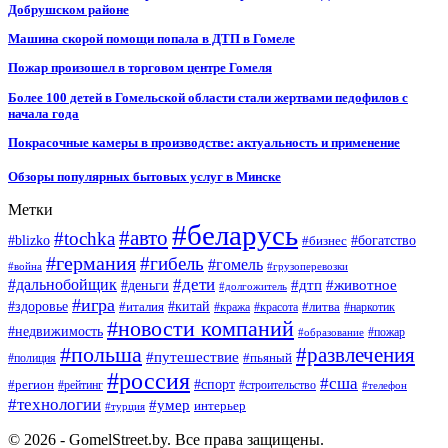
Добрушском районе
Машина скорой помощи попала в ДТП в Гомеле
Пожар произошел в торговом центре Гомеля
Более 100 детей в Гомельской области стали жертвами педофилов с
начала года
Покрасочные камеры в производстве: актуальность и применение
Обзоры популярных бытовых услуг в Минске
Метки
#беларусь
#авто
#tochka
#blizko
#бизнес
#богатство
#германия
#гибель
#гомель
#война
#грузоперевозки
#дальнобойщик
#дети
#дтп
#животное
#деньги
#долгожитель
#игра
#китай
#здоровье
#литва
#италия
#кража
#красота
#наркотик
#новости компаний
#недвижимость
#пожар
#образование
#польша
#развлечения
#путешествие
#пьяный
#полиция
#россия
#сша
#спорт
#регион
#рейтинг
#строительство
#телефон
#технологии
#умер
интерьер
#турция
© 2026 - GomelStreet.by. Все права защищены.