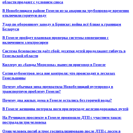
области продают с условием сноса
В Новобелицком районе Гомеля из-за аварии на трубопроводе временно
отключили горячую воду
Удар по оборонному заводу в Брянске: война всё ближе к границам
Беларуси
В Гомеле пройдет плановая проверка системы оповещения с
включением электросирен
Система безопасности даёт сбой: десятки детей продолжают гибнуть в
Гомельской области
Киллеру из «банды Морозова» вынесли приговор в Гомеле
Сотни кубометров леса вне контроля: что происходит в лесхозах
Гомельщины
Почему обычная зима превратила Новобелицкий путепровод в
транспортную проблему Гомеля?
Почему два жилых дома в Гомеле остались без горячей воды?
В Гомеле женщина потеряла ноги при переходе железнодорожных путей
На Речицком проспекте в Гомеле произошло ДТП с участием такси:
пострадали три человека
Один человек погиб и трое госпитализировано после ДТП с лосем в