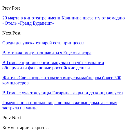
Prev Post
20 марта в кинотеатре имени Калинина презентуют комедию
«Отель «Гранд Будапешт»
Next Post
Среди девушек-технарей есть принцессы
Вам также могут понравиться
Еще от автора
В Гомеле при внесении выручки на счёт компании
обнаружили фальшивые российские деньги
Житель Светлогорска заразил вирусом-майнером более 500
компьютеров
В Гомеле участок улицы Гагарина закрыли до конца августа
Гомель снова поплыл: вода вошла в жилые дома, а скорая
застряла на улице
Prev
Next
Комментарии закрыты.