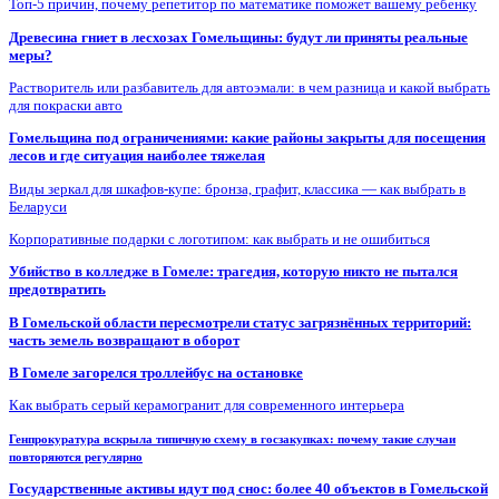
Топ-5 причин, почему репетитор по математике поможет вашему ребенку
Древесина гниет в лесхозах Гомельщины: будут ли приняты реальные
меры?
Растворитель или разбавитель для автоэмали: в чем разница и какой выбрать
для покраски авто
Гомельщина под ограничениями: какие районы закрыты для посещения
лесов и где ситуация наиболее тяжелая
Виды зеркал для шкафов-купе: бронза, графит, классика — как выбрать в
Беларуси
Корпоративные подарки с логотипом: как выбрать и не ошибиться
Убийство в колледже в Гомеле: трагедия, которую никто не пытался
предотвратить
В Гомельской области пересмотрели статус загрязнённых территорий:
часть земель возвращают в оборот
В Гомеле загорелся троллейбус на остановке
Как выбрать серый керамогранит для современного интерьера
Генпрокуратура вскрыла типичную схему в госзакупках: почему такие случаи
повторяются регулярно
Государственные активы идут под снос: более 40 объектов в Гомельской