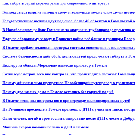
Как выбрать серый керамогранит для современного интерьера
Генпрокуратура вскрыла типичную схему в госзакупках: почему такие случаи повто
Государственные активы идут под снос: более 40 объектов в Гомельской 
В Новобелицком районе Гомеля из-за аварии на трубопроводе временно 
Удар по оборонному заводу в Брянске: война всё ближе к границам Белар
В Гомеле пройдет плановая проверка системы оповещения с включением 
Система безопасности даёт сбой: десятки детей продолжают гибнуть в Го
Киллеру из «банды Морозова» вынесли приговор в Гомеле
Сотни кубометров леса вне контроля: что происходит в лесхозах Гомель
Почему обычная зима превратила Новобелицкий путепровод в транспорт
Почему два жилых дома в Гомеле остались без горячей воды?
В Гомеле женщина потеряла ноги при переходе железнодорожных путей
На Речицком проспекте в Гомеле произошло ДТП с участием такси: постр
Один человек погиб и трое госпитализировано после ДТП с лосем в Добр
Машина скорой помощи попала в ДТП в Гомеле