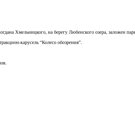
Богдана Хмельницкого, на берегу Любенского озера, заложен па
ттракцион-карусель “Колесо обозрения”.
.
мов.