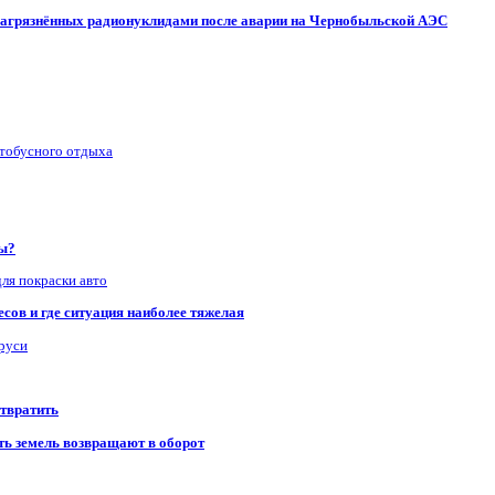
, загрязнённых радионуклидами после аварии на Чернобыльской АЭС
втобусного отдыха
ры?
для покраски авто
сов и где ситуация наиболее тяжелая
аруси
отвратить
сть земель возвращают в оборот