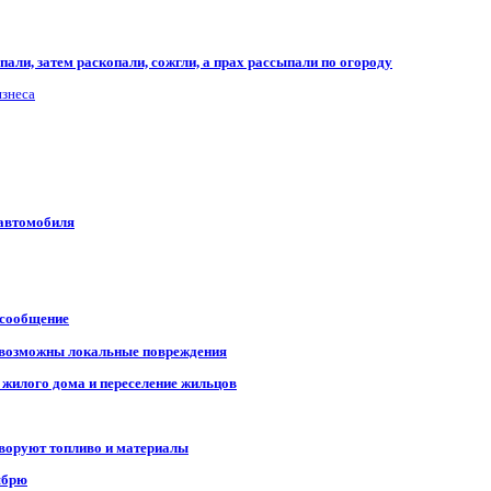
али, затем раскопали, сожгли, а прах рассыпали по огороду
изнеса
 автомобиля
 сообщение
, возможны локальные повреждения
 жилого дома и переселение жильцов
 воруют топливо и материалы
ябрю