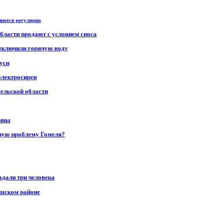
ряются регулярно
области продают с условием сноса
отключили горячую воду
уси
электросирен
мельской области
щины
ную проблему Гомеля?
адали три человека
ушском районе