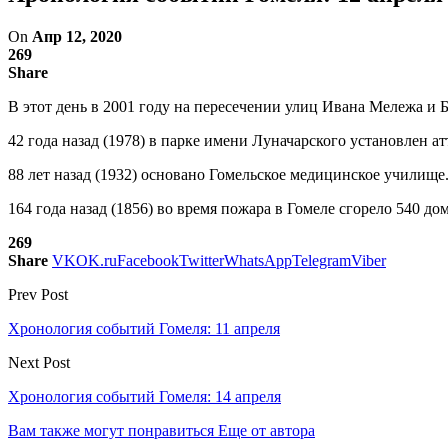
On
Апр 12, 2020
269
Share
В этот день в 2001 году на пересечении улиц Ивана Мележа и 
42 года назад (1978) в парке имени Луначарского установлен а
88 лет назад (1932) основано Гомельское медицинское училище
164 года назад (1856) во время пожара в Гомеле сгорело 540 до
269
Share
VK
OK.ru
Facebook
Twitter
WhatsApp
Telegram
Viber
Prev Post
Хронология событий Гомеля: 11 апреля
Next Post
Хронология событий Гомеля: 14 апреля
Вам также могут понравиться
Еще от автора