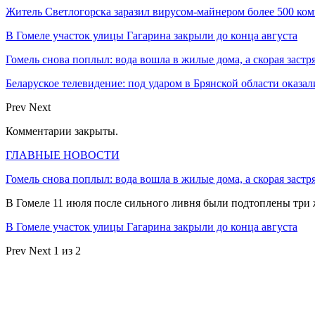
Житель Светлогорска заразил вирусом-майнером более 500 ко
В Гомеле участок улицы Гагарина закрыли до конца августа
Гомель снова поплыл: вода вошла в жилые дома, а скорая застр
Беларуское телевидение: под ударом в Брянской области оказа
Prev
Next
Комментарии закрыты.
ГЛАВНЫЕ НОВОСТИ
Гомель снова поплыл: вода вошла в жилые дома, а скорая застр
В Гомеле 11 июля после сильного ливня были подтоплены три
В Гомеле участок улицы Гагарина закрыли до конца августа
Prev
Next
1 из 2