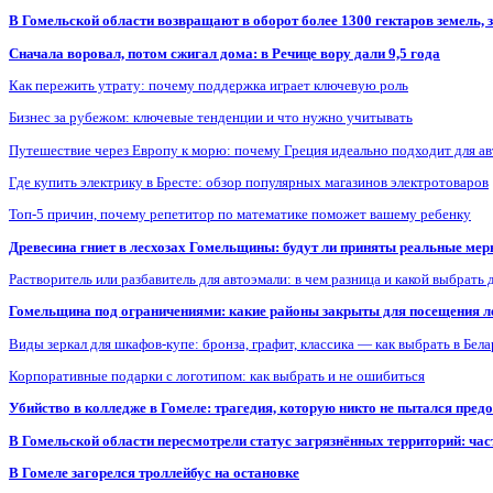
В Гомельской области возвращают в оборот более 1300 гектаров земель
Сначала воровал, потом сжигал дома: в Речице вору дали 9,5 года
Как пережить утрату: почему поддержка играет ключевую роль
Бизнес за рубежом: ключевые тенденции и что нужно учитывать
Путешествие через Европу к морю: почему Греция идеально подходит для а
Где купить электрику в Бресте: обзор популярных магазинов электротоваров
Топ-5 причин, почему репетитор по математике поможет вашему ребенку
Древесина гниет в лесхозах Гомельщины: будут ли приняты реальные ме
Растворитель или разбавитель для автоэмали: в чем разница и какой выбрать 
Гомельщина под ограничениями: какие районы закрыты для посещения ле
Виды зеркал для шкафов-купе: бронза, графит, классика — как выбрать в Бел
Корпоративные подарки с логотипом: как выбрать и не ошибиться
Убийство в колледже в Гомеле: трагедия, которую никто не пытался пред
В Гомельской области пересмотрели статус загрязнённых территорий: ча
В Гомеле загорелся троллейбус на остановке