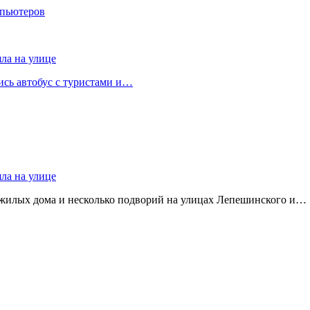
мпьютеров
яла на улице
лись автобус с туристами и…
яла на улице
 жилых дома и несколько подворий на улицах Лепешинского и…