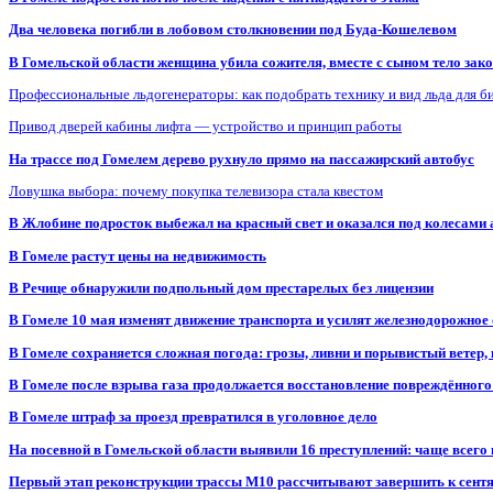
Два человека погибли в лобовом столкновении под Буда-Кошелевом
В Гомельской области женщина убила сожителя, вместе с сыном тело закоп
Профессиональные льдогенераторы: как подобрать технику и вид льда для б
Привод дверей кабины лифта — устройство и принцип работы
На трассе под Гомелем дерево рухнуло прямо на пассажирский автобус
Ловушка выбора: почему покупка телевизора стала квестом
В Жлобине подросток выбежал на красный свет и оказался под колесами
В Гомеле растут цены на недвижимость
В Речице обнаружили подпольный дом престарелых без лицензии
В Гомеле 10 мая изменят движение транспорта и усилят железнодорожное
В Гомеле сохраняется сложная погода: грозы, ливни и порывистый ветер
В Гомеле после взрыва газа продолжается восстановление повреждённого
В Гомеле штраф за проезд превратился в уголовное дело
На посевной в Гомельской области выявили 16 преступлений: чаще всего
Первый этап реконструкции трассы М10 рассчитывают завершить к сент