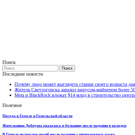
Поиск
Последние новости
Почему лицо может выглядеть старше своего возраста да
Житель Светлогорска заразил вирусом-майнером более 5
Meta и BlackRock вложат $14 млрд в строительство центр
Полезное
Погода в Гомеле и Гомельской области
Жительница Добруша оказалась в больнице после падения в колодец
В Гомеле подросток погиб после падения с пятнадцатого этажа