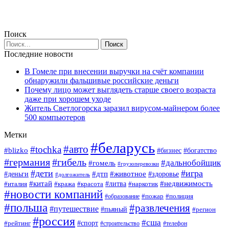
Поиск
Последние новости
В Гомеле при внесении выручки на счёт компании
обнаружили фальшивые российские деньги
Почему лицо может выглядеть старше своего возраста
даже при хорошем уходе
Житель Светлогорска заразил вирусом-майнером более
500 компьютеров
Метки
#беларусь
#авто
#tochka
#blizko
#богатство
#бизнес
#германия
#гибель
#дальнобойщик
#гомель
#грузоперевозки
#дети
#игра
#животное
#дтп
#деньги
#здоровье
#долгожитель
#китай
#недвижимость
#италия
#кража
#красота
#литва
#наркотик
#новости компаний
#пожар
#полиция
#образование
#польша
#развлечения
#путешествие
#пьяный
#регион
#россия
#сша
#спорт
#рейтинг
#строительство
#телефон