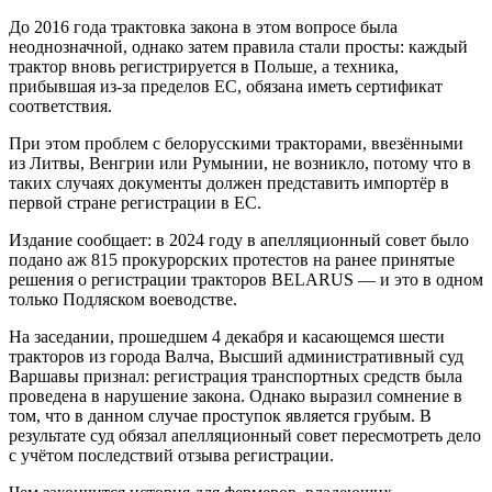
До 2016 года трактовка закона в этом вопросе была
неоднозначной, однако затем правила стали просты: каждый
трактор вновь регистрируется в Польше, а техника,
прибывшая из-за пределов ЕС, обязана иметь сертификат
соответствия.
При этом проблем с белорусскими тракторами, ввезёнными
из Литвы, Венгрии или Румынии, не возникло, потому что в
таких случаях документы должен представить импортёр в
первой стране регистрации в ЕС.
Издание сообщает: в 2024 году в апелляционный совет было
подано аж 815 прокурорских протестов на ранее принятые
решения о регистрации тракторов BELARUS — и это в одном
только Подляском воеводстве.
На заседании, прошедшем 4 декабря и касающемся шести
тракторов из города Валча, Высший административный суд
Варшавы признал: регистрация транспортных средств была
проведена в нарушение закона. Однако выразил сомнение в
том, что в данном случае проступок является грубым. В
результате суд обязал апелляционный совет пересмотреть дело
с учётом последствий отзыва регистрации.