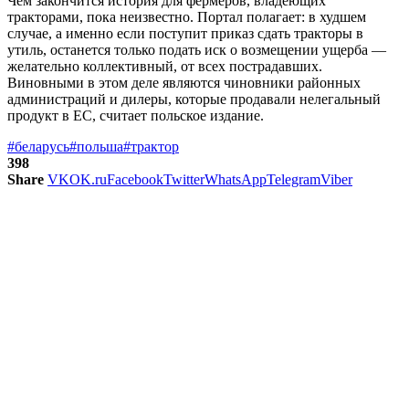
Чем закончится история для фермеров, владеющих
тракторами, пока неизвестно. Портал полагает: в худшем
случае, а именно если поступит приказ сдать тракторы в
утиль, останется только подать иск о возмещении ущерба —
желательно коллективный, от всех пострадавших.
Виновными в этом деле являются чиновники районных
администраций и дилеры, которые продавали нелегальный
продукт в ЕС, считает польское издание.
#беларусь
#польша
#трактор
398
Share
VK
OK.ru
Facebook
Twitter
WhatsApp
Telegram
Viber