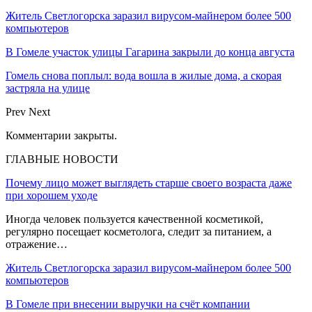
Житель Светлогорска заразил вирусом-майнером более 500
компьютеров
В Гомеле участок улицы Гагарина закрыли до конца августа
Гомель снова поплыл: вода вошла в жилые дома, а скорая
застряла на улице
Prev
Next
Комментарии закрыты.
ГЛАВНЫЕ НОВОСТИ
Почему лицо может выглядеть старше своего возраста даже
при хорошем уходе
Иногда человек пользуется качественной косметикой,
регулярно посещает косметолога, следит за питанием, а
отражение…
Житель Светлогорска заразил вирусом-майнером более 500
компьютеров
В Гомеле при внесении выручки на счёт компании