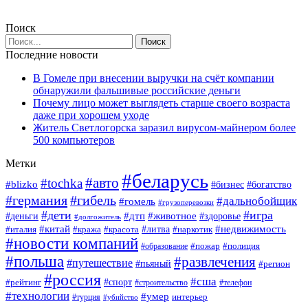
Поиск
Последние новости
В Гомеле при внесении выручки на счёт компании
обнаружили фальшивые российские деньги
Почему лицо может выглядеть старше своего возраста
даже при хорошем уходе
Житель Светлогорска заразил вирусом-майнером более
500 компьютеров
Метки
#беларусь
#авто
#tochka
#blizko
#богатство
#бизнес
#германия
#гибель
#дальнобойщик
#гомель
#грузоперевозки
#дети
#игра
#животное
#дтп
#деньги
#здоровье
#долгожитель
#китай
#недвижимость
#италия
#кража
#красота
#литва
#наркотик
#новости компаний
#пожар
#полиция
#образование
#польша
#развлечения
#путешествие
#пьяный
#регион
#россия
#сша
#спорт
#рейтинг
#строительство
#телефон
#технологии
#умер
#турция
интерьер
#убийство