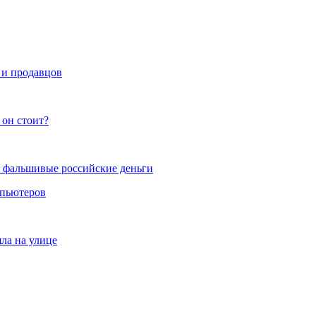
 и продавцов
 он стоит?
и фальшивые российские деньги
мпьютеров
яла на улице