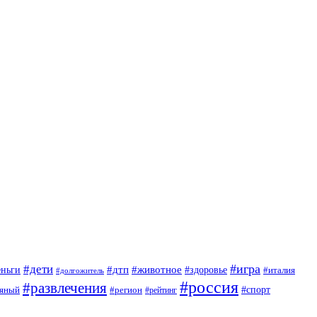
#игра
#дети
#дтп
#животное
еньги
#здоровье
#италия
#долгожитель
#россия
#развлечения
яный
#спорт
#регион
#рейтинг