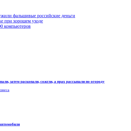
ружили фальшивые российские деньги
же при хорошем уходе
00 компьютеров
али, затем раскопали, сожгли, а прах рассыпали по огороду
изнеса
 автомобиля