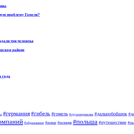
щины
ную проблему Гомеля?
адали три человека
ушском районе
а года
#германия
#гибель
#дальнобойщик
#гомель
#д
на
#грузоперевозки
омпаний
#польша
#путешествие
#пь
#пожар
#полиция
#образование