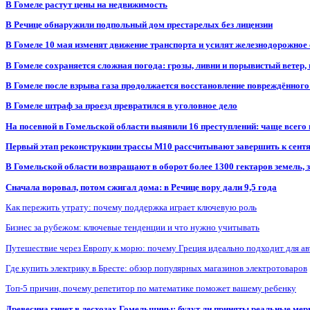
В Гомеле растут цены на недвижимость
В Речице обнаружили подпольный дом престарелых без лицензии
В Гомеле 10 мая изменят движение транспорта и усилят железнодорожное
В Гомеле сохраняется сложная погода: грозы, ливни и порывистый ветер
В Гомеле после взрыва газа продолжается восстановление повреждённого
В Гомеле штраф за проезд превратился в уголовное дело
На посевной в Гомельской области выявили 16 преступлений: чаще всего
Первый этап реконструкции трассы М10 рассчитывают завершить к сент
В Гомельской области возвращают в оборот более 1300 гектаров земель
Сначала воровал, потом сжигал дома: в Речице вору дали 9,5 года
Как пережить утрату: почему поддержка играет ключевую роль
Бизнес за рубежом: ключевые тенденции и что нужно учитывать
Путешествие через Европу к морю: почему Греция идеально подходит для а
Где купить электрику в Бресте: обзор популярных магазинов электротоваров
Топ-5 причин, почему репетитор по математике поможет вашему ребенку
Древесина гниет в лесхозах Гомельщины: будут ли приняты реальные ме