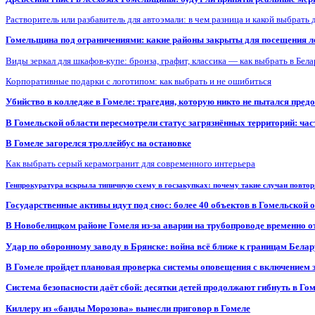
Растворитель или разбавитель для автоэмали: в чем разница и какой выбрать 
Гомельщина под ограничениями: какие районы закрыты для посещения ле
Виды зеркал для шкафов-купе: бронза, графит, классика — как выбрать в Бел
Корпоративные подарки с логотипом: как выбрать и не ошибиться
Убийство в колледже в Гомеле: трагедия, которую никто не пытался пред
В Гомельской области пересмотрели статус загрязнённых территорий: ча
В Гомеле загорелся троллейбус на остановке
Как выбрать серый керамогранит для современного интерьера
Генпрокуратура вскрыла типичную схему в госзакупках: почему такие случаи повто
Государственные активы идут под снос: более 40 объектов в Гомельской 
В Новобелицком районе Гомеля из-за аварии на трубопроводе временно 
Удар по оборонному заводу в Брянске: война всё ближе к границам Белар
В Гомеле пройдет плановая проверка системы оповещения с включением 
Система безопасности даёт сбой: десятки детей продолжают гибнуть в Го
Киллеру из «банды Морозова» вынесли приговор в Гомеле