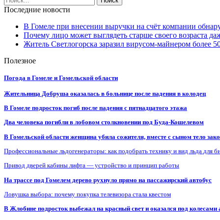
Последние новости
В Гомеле при внесении выручки на счёт компании обна
Почему лицо может выглядеть старше своего возраста да
Житель Светлогорска заразил вирусом-майнером более 5
Полезное
Погода в Гомеле и Гомельской области
Жительница Добруша оказалась в больнице после падения в колодец
В Гомеле подросток погиб после падения с пятнадцатого этажа
Два человека погибли в лобовом столкновении под Буда-Кошелевом
В Гомельской области женщина убила сожителя, вместе с сыном тело закоп
Профессиональные льдогенераторы: как подобрать технику и вид льда для б
Привод дверей кабины лифта — устройство и принцип работы
На трассе под Гомелем дерево рухнуло прямо на пассажирский автобус
Ловушка выбора: почему покупка телевизора стала квестом
В Жлобине подросток выбежал на красный свет и оказался под колесами