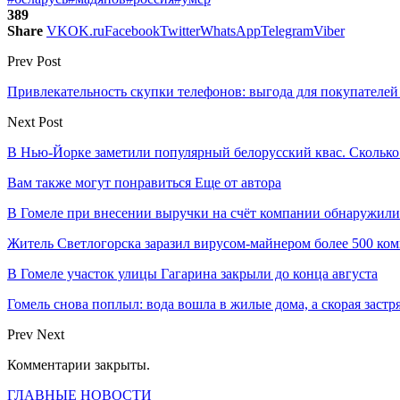
389
Share
VK
OK.ru
Facebook
Twitter
WhatsApp
Telegram
Viber
Prev Post
Привлекательность скупки телефонов: выгода для покупателей
Next Post
В Нью-Йорке заметили популярный белорусский квас. Сколько
Вам также могут понравиться
Еще от автора
В Гомеле при внесении выручки на счёт компании обнаружил
Житель Светлогорска заразил вирусом-майнером более 500 ко
В Гомеле участок улицы Гагарина закрыли до конца августа
Гомель снова поплыл: вода вошла в жилые дома, а скорая застр
Prev
Next
Комментарии закрыты.
ГЛАВНЫЕ НОВОСТИ