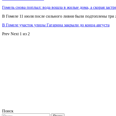
Гомель снова поплыл: вода вошла в жилые дома, а скорая застр
В Гомеле 11 июля после сильного ливня были подтоплены три
В Гомеле участок улицы Гагарина закрыли до конца августа
Prev
Next
1 из 2
Поиск