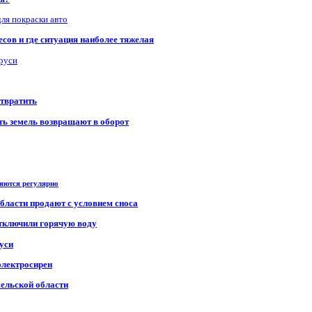
для покраски авто
сов и где ситуация наиболее тяжелая
аруси
отвратить
сть земель возвращают в оборот
ряются регулярно
области продают с условием сноса
отключили горячую воду
уси
электросирен
мельской области