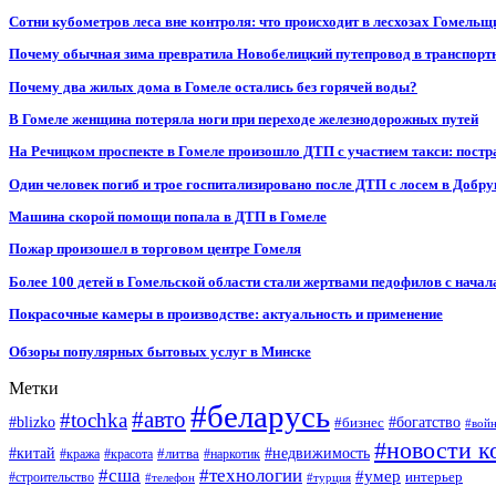
Сотни кубометров леса вне контроля: что происходит в лесхозах Гомель
Почему обычная зима превратила Новобелицкий путепровод в транспорт
Почему два жилых дома в Гомеле остались без горячей воды?
В Гомеле женщина потеряла ноги при переходе железнодорожных путей
На Речицком проспекте в Гомеле произошло ДТП с участием такси: постр
Один человек погиб и трое госпитализировано после ДТП с лосем в Добр
Машина скорой помощи попала в ДТП в Гомеле
Пожар произошел в торговом центре Гомеля
Более 100 детей в Гомельской области стали жертвами педофилов с начал
Покрасочные камеры в производстве: актуальность и применение
Обзоры популярных бытовых услуг в Минске
Метки
#беларусь
#авто
#tochka
#blizko
#бизнес
#богатство
#вой
#новости к
#китай
#недвижимость
#литва
#кража
#красота
#наркотик
#сша
#технологии
#умер
#строительство
интерьер
#телефон
#турция