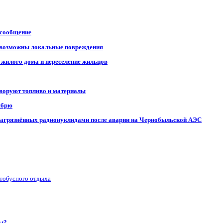
 сообщение
, возможны локальные повреждения
 жилого дома и переселение жильцов
 воруют топливо и материалы
ябрю
, загрязнённых радионуклидами после аварии на Чернобыльской АЭС
втобусного отдыха
ры?