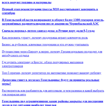
всего воруют топливо и материалы
Первый этап реконструкции трассы М10 рассчитывают завершить к
сентябрю
В Гомельской области возвращают в оборот более 1300 гектаров земель,
загрязнённых радионуклидами после аварии на Чернобыльской АЭС
Сначала воровал, потом сжигал дома: в Речице вору дали 9,5 года
Как пережить утрату: почему поддержка играет ключевую роль
Бизнес за рубежом: ключевые тенденции и что нужно учитывать
Путешествие через Европу к морю: почему Греция идеально подходит для
автобусного отдыха
Где купить электрику в Бресте: обзор популярных магазинов
электротоваров
Топ-5 причин, почему репетитор по математике поможет вашему ребенку
Древесина гниет в лесхозах Гомельщины: будут ли приняты реальные
меры?
Растворитель или разбавитель для автоэмали: в чем разница и какой выбрать
для покраски авто
Гомельщина под ограничениями: какие районы закрыты для посещения
лесов и где ситуация наиболее тяжелая