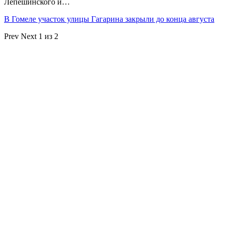
Лепешинского и…
В Гомеле участок улицы Гагарина закрыли до конца августа
Prev
Next
1 из 2