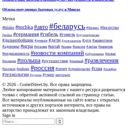
Обзоры популярных бытовых услуг в Минске
Метки
#беларусь
#авто
#tochka
#blizko
#бизнес
#богатство
#германия
#гибель
#гомель
#война
#грузоперевозки
#дальнобойщик
#дети
#дтп
#животное
#деньги
#долгожитель
#игра
#китай
#здоровье
#литва
#италия
#кража
#красота
#наркотик
#новости компаний
#недвижимость
#пожар
#образование
#польша
#развлечения
#путешествие
#пьяный
#полиция
#россия
#сша
#спорт
#регион
#рейтинг
#строительство
#телефон
#технологии
#умер
интерьер
#турция
© 2026 - GomelStreet.by. Все права защищены.
Любое копирование материалов с нашего ресурса разрешается
только с обратной активной ссылкой на страницу статьи.
Все материалы опубликованные на сайте взяты с открытых
источников и других порталов интернета, все права на
авторство принадлежат их законным владельцам.
Sign in