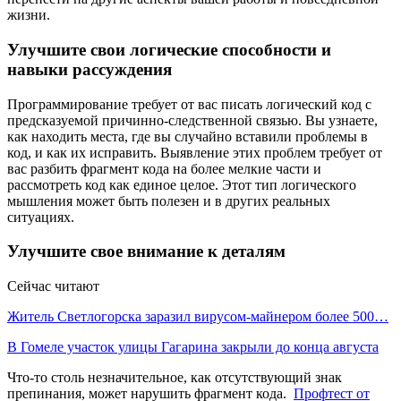
жизни.
Улучшите свои логические способности и
навыки рассуждения
Программирование требует от вас писать логический код с
предсказуемой причинно-следственной связью. Вы узнаете,
как находить места, где вы случайно вставили проблемы в
код, и как их исправить. Выявление этих проблем требует от
вас разбить фрагмент кода на более мелкие части и
рассмотреть код как единое целое. Этот тип логического
мышления может быть полезен и в других реальных
ситуациях.
Улучшите свое внимание к деталям
Сейчас читают
Житель Светлогорска заразил вирусом-майнером более 500…
В Гомеле участок улицы Гагарина закрыли до конца августа
Что-то столь незначительное, как отсутствующий знак
препинания, может нарушить фрагмент кода.
Профтест от