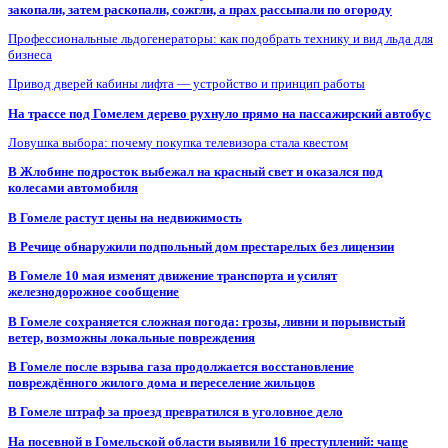
закопали, затем раскопали, сожгли, а прах рассыпали по огороду
Профессиональные льдогенераторы: как подобрать технику и вид льда для
бизнеса
Привод дверей кабины лифта — устройство и принцип работы
На трассе под Гомелем дерево рухнуло прямо на пассажирский автобус
Ловушка выбора: почему покупка телевизора стала квестом
В Жлобине подросток выбежал на красный свет и оказался под
колесами автомобиля
В Гомеле растут цены на недвижимость
В Речице обнаружили подпольный дом престарелых без лицензии
В Гомеле 10 мая изменят движение транспорта и усилят
железнодорожное сообщение
В Гомеле сохраняется сложная погода: грозы, ливни и порывистый
ветер, возможны локальные повреждения
В Гомеле после взрыва газа продолжается восстановление
повреждённого жилого дома и переселение жильцов
В Гомеле штраф за проезд превратился в уголовное дело
На посевной в Гомельской области выявили 16 преступлений: чаще