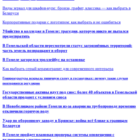
Виды зеркал для шкафов-купе: бронза, графит, классика — как выбрать в
Беларуси
Корпоративные подарки с логотипом: как выбрать и не ошибиться
Убийство в колледже в Гомеле: трагедия, которую никто не пытался
предотвратить
В Гомельской области пересмотрели статус загрязнённых территорий:
часть земель возвращают в оборот
В Гомеле загорелся троллейбус на остановке
Как выбрать серый керамогранит для современного интерьера
Генпрокуратура вскрыла типичную схему в госзакупках: почему такие случаи
повторяются регулярно
Государственные активы идут под снос: более 40 объектов в Гомельской
области продают с условием сноса
В Новобелицком районе Гомеля из-за аварии на трубопроводе временно
отключили горячую воду
Удар по оборонному заводу в Брянске: война всё ближе к границам
Беларуси
В Гомеле пройдет плановая проверка системы оповещения с
включением электросирен