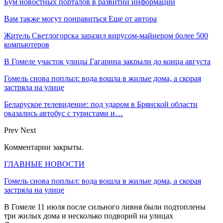
Бум новостных порталов в развитии информации
Вам также могут понравиться
Еще от автора
Житель Светлогорска заразил вирусом-майнером более 500
компьютеров
В Гомеле участок улицы Гагарина закрыли до конца августа
Гомель снова поплыл: вода вошла в жилые дома, а скорая
застряла на улице
Беларуское телевидение: под ударом в Брянской области
оказались автобус с туристами и…
Prev
Next
Комментарии закрыты.
ГЛАВНЫЕ НОВОСТИ
Гомель снова поплыл: вода вошла в жилые дома, а скорая
застряла на улице
В Гомеле 11 июля после сильного ливня были подтоплены
три жилых дома и несколько подворий на улицах