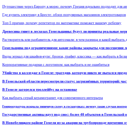
Путешествие через Европу к морю: почему Греция идеально подходит для а
Где купить электрику в Бресте: обзор популярных магазинов электротоваров
Топ-5 причин, почему репетитор по математике поможет вашему ребенку
Древесина гниет в лесхозах Гомельщины: будут ли приняты реальные ме
Растворитель или разбавитель для автоэмали: в чем разница и какой выбрать 
Гомельщина под ограничениями: какие районы закрыты для посещения ле
Виды зеркал для шкафов-купе: бронза, графит, классика — как выбрать в Бел
Корпоративные подарки с логотипом: как выбрать и не ошибиться
Убийство в колледже в Гомеле: трагедия, которую никто не пытался пред
В Гомельской области пересмотрели статус загрязнённых территорий: ча
В Гомеле загорелся троллейбус на остановке
Как выбрать серый керамогранит для современного интерьера
Генпрокуратура вскрыла типичную схему в госзакупках: почему такие случаи повто
Государственные активы идут под снос: более 40 объектов в Гомельской 
В Новобелицком районе Гомеля из-за аварии на трубопроводе временно 