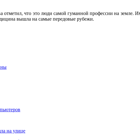
тва отметил, что это люди самой гуманной профессии на земле. 
медицина вышла на самые передовые рубежи.
йны
мпьютеров
яла на улице