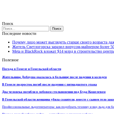
Поиск
Последние новости
Почему лицо может выглядеть старше своего возраста да
Житель Светлогорска заразил вирусом-майнером более 5
Meta и BlackRock вложат $14 млрд в строительство центр
Полезное
Погода в Гомеле и Гомельской области
Жительница Добруша оказалась в больнице после падения в колодец
В Гомеле подросток погиб после падения с пятнадцатого этажа
Два человека погибли в лобовом столкновении под Буда-Кошелевом
В Гомельской области женщина убила сожителя, вместе с сыном тело закоп
Профессиональные льдогенераторы: как подобрать технику и вид льда для б