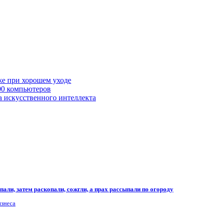
же при хорошем уходе
00 компьютеров
а искусственного интеллекта
али, затем раскопали, сожгли, а прах рассыпали по огороду
изнеса