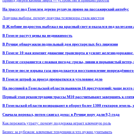
Привод дверей кабины лифта — устройство и принцип работы
На трассе под Гомелем дерево рухнуло прямо на пассажирский автобус
Ловушка выбора: почему покупка телевизора стала квестом
В Жлобине подросток выбежал на красный свет и оказался под колесами
В Гомеле растут цены на недвижимость
В Речице обнаружили подпольный дом престарелых без лицензии
В Гомеле 10 мая изменят движение транспорта и усилят железнодорожное
В Гомеле сохраняется сложная погода: грозы, ливни и порывистый ветер
В Гомеле после взрыва газа продолжается восстановление повреждённого
В Гомеле штраф за проезд превратился в уголовное дело
На посевной в Гомельской области выявили 16 преступлений: чаще всего
Первый этап реконструкции трассы М10 рассчитывают завершить к сент
В Гомельской области возвращают в оборот более 1300 гектаров земель
Сначала воровал, потом сжигал дома: в Речице вору дали 9,5 года
Как пережить утрату: почему поддержка играет ключевую роль
Бизнес за рубежом: ключевые тенденции и что нужно учитывать