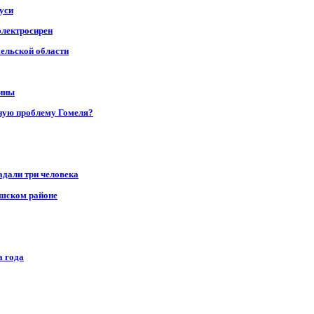
уси
электросирен
мельской области
щины
ную проблему Гомеля?
адали три человека
ушском районе
а года