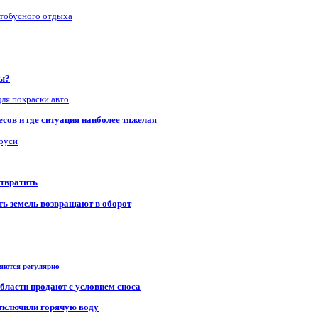
втобусного отдыха
ры?
для покраски авто
сов и где ситуация наиболее тяжелая
аруси
отвратить
сть земель возвращают в оборот
ряются регулярно
области продают с условием сноса
отключили горячую воду