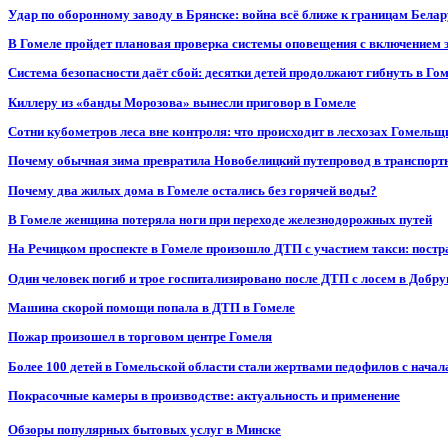
Удар по оборонному заводу в Брянске: война всё ближе к границам Белар
В Гомеле пройдет плановая проверка системы оповещения с включением 
Система безопасности даёт сбой: десятки детей продолжают гибнуть в Го
Киллеру из «банды Морозова» вынесли приговор в Гомеле
Сотни кубометров леса вне контроля: что происходит в лесхозах Гомель
Почему обычная зима превратила Новобелицкий путепровод в транспорт
Почему два жилых дома в Гомеле остались без горячей воды?
В Гомеле женщина потеряла ноги при переходе железнодорожных путей
На Речицком проспекте в Гомеле произошло ДТП с участием такси: постр
Один человек погиб и трое госпитализировано после ДТП с лосем в Добр
Машина скорой помощи попала в ДТП в Гомеле
Пожар произошел в торговом центре Гомеля
Более 100 детей в Гомельской области стали жертвами педофилов с начал
Покрасочные камеры в производстве: актуальность и применение
Обзоры популярных бытовых услуг в Минске