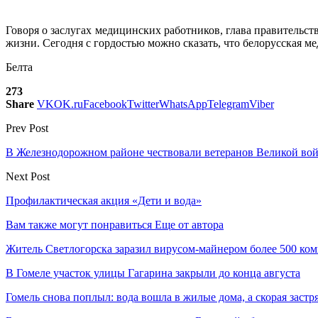
Говоря о заслугах медицинских работников, глава правительс
жизни. Сегодня с гордостью можно сказать, что белорусская 
Белта
273
Share
VK
OK.ru
Facebook
Twitter
WhatsApp
Telegram
Viber
Prev Post
В Железнодорожном районе чествовали ветеранов Великой во
Next Post
Профилактическая акция «Дети и вода»
Вам также могут понравиться
Еще от автора
Житель Светлогорска заразил вирусом-майнером более 500 ко
В Гомеле участок улицы Гагарина закрыли до конца августа
Гомель снова поплыл: вода вошла в жилые дома, а скорая застр