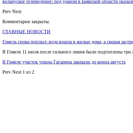
Беларуское телевидение: под ударом в Брянской области оказа
Prev
Next
Комментарии закрыты.
ГЛАВНЫЕ НОВОСТИ
Гомель снова поплыл: вода вошла в жилые дома, а скорая застр
В Гомеле 11 июля после сильного ливня были подтоплены три
В Гомеле участок улицы Гагарина закрыли до конца августа
Prev
Next
1 из 2