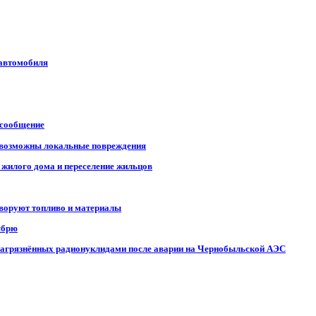
 автомобиля
 сообщение
, возможны локальные повреждения
 жилого дома и переселение жильцов
 воруют топливо и материалы
ябрю
, загрязнённых радионуклидами после аварии на Чернобыльской АЭС