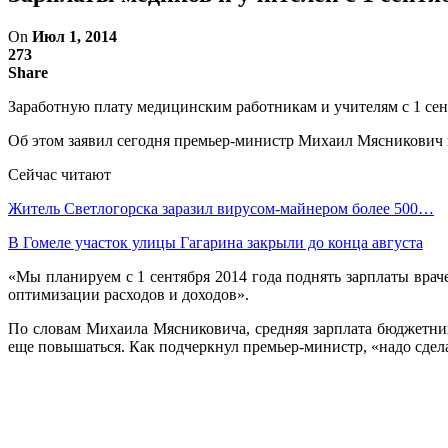
On
Июл 1, 2014
273
Share
Заработную плату медицинским работникам и учителям с 1 сен
Об этом заявил сегодня премьер-министр Михаил Мясникович 
Сейчас читают
Житель Светлогорска заразил вирусом-майнером более 500…
В Гомеле участок улицы Гагарина закрыли до конца августа
«Мы планируем с 1 сентября 2014 года поднять зарплаты врач
оптимизации расходов и доходов».
По словам Михаила Мясниковича, средняя зарплата бюджетнико
еще повышаться. Как подчеркнул премьер-министр, «надо сдела