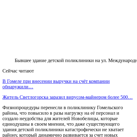
Бывшее здание детской поликлиники на ул. Международ
Сейчас читают
В Гомеле при внесении выручки на счёт компании
обнаружили…
Житель Светлогорска заразил вирусом-майнером более 500…
Физиопроцедуры перенесли в поликлинику Гомельского
района, что повысило в разы нагрузку на её персонал и
создало неудобства для жителей Новобелицы, которые
единодушны в своем мнении, что даже существующего
здания детской поликлиники катастрофически не хватает
району, который динамично развивается за счет новых