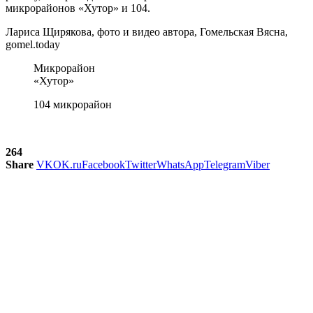
микрорайонов «Хутор» и 104.
Лариса Щирякова, фото и видео автора, Гомельская Вясна,
gomel.today
Микрорайон
«Хутор»
104 микрорайон
264
Share
VK
OK.ru
Facebook
Twitter
WhatsApp
Telegram
Viber