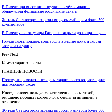
В Гомеле при внесении выручки на счёт компании
обнаружили фальшивые российские деньги
Житель Светлогорска заразил вирусом-майнером более 500
компьютеров
В Гомеле участок улицы Гагарина закрыли до конца августа
Гомель снова поплыл: вода вошла в жилые дома, а скорая
застряла на улице
Prev
Next
Комментарии закрыты.
ГЛАВНЫЕ НОВОСТИ
Почему лицо может выглядеть старше своего возраста даже
при хорошем уходе
Иногда человек пользуется качественной косметикой,
регулярно посещает косметолога, следит за питанием, а
отражение…
Житель Светлогорска заразил вирусом-майнером более 500