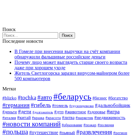
Поиск
Последние новости
В Гомеле при внесении выручки на счёт компании
обнаружили фальшивые российские деньги
Почему лицо может выглядеть старше своего возраста
даже при хорошем уходе
Житель Светлогорска заразил вирусом-майнером более
500 компьютеров
Метки
#беларусь
#авто
#tochka
#blizko
#богатство
#бизнес
#германия
#гибель
#дальнобойщик
#гомель
#грузоперевозки
#дети
#игра
#животное
#дтп
#деньги
#здоровье
#долгожитель
#китай
#недвижимость
#италия
#кража
#красота
#литва
#наркотик
#новости компаний
#пожар
#полиция
#образование
#польша
#развлечения
#путешествие
#пьяный
#регион