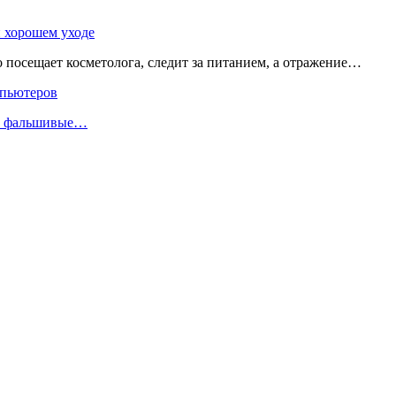
и хорошем уходе
о посещает косметолога, следит за питанием, а отражение…
мпьютеров
ли фальшивые…