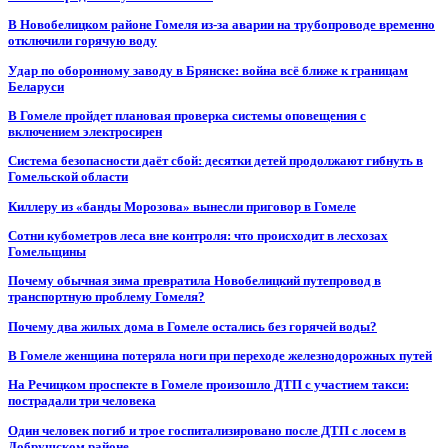
В Новобелицком районе Гомеля из-за аварии на трубопроводе временно
отключили горячую воду
Удар по оборонному заводу в Брянске: война всё ближе к границам
Беларуси
В Гомеле пройдет плановая проверка системы оповещения с
включением электросирен
Система безопасности даёт сбой: десятки детей продолжают гибнуть в
Гомельской области
Киллеру из «банды Морозова» вынесли приговор в Гомеле
Сотни кубометров леса вне контроля: что происходит в лесхозах
Гомельщины
Почему обычная зима превратила Новобелицкий путепровод в
транспортную проблему Гомеля?
Почему два жилых дома в Гомеле остались без горячей воды?
В Гомеле женщина потеряла ноги при переходе железнодорожных путей
На Речицком проспекте в Гомеле произошло ДТП с участием такси:
пострадали три человека
Один человек погиб и трое госпитализировано после ДТП с лосем в
Добрушском районе