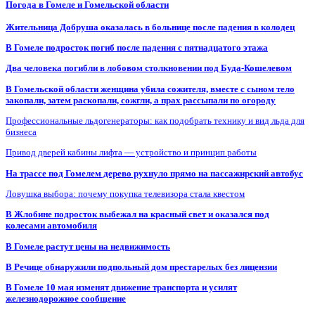
Погода в Гомеле и Гомельской области
Жительница Добруша оказалась в больнице после падения в колодец
В Гомеле подросток погиб после падения с пятнадцатого этажа
Два человека погибли в лобовом столкновении под Буда-Кошелевом
В Гомельской области женщина убила сожителя, вместе с сыном тело
закопали, затем раскопали, сожгли, а прах рассыпали по огороду
Профессиональные льдогенераторы: как подобрать технику и вид льда для
бизнеса
Привод дверей кабины лифта — устройство и принцип работы
На трассе под Гомелем дерево рухнуло прямо на пассажирский автобус
Ловушка выбора: почему покупка телевизора стала квестом
В Жлобине подросток выбежал на красный свет и оказался под
колесами автомобиля
В Гомеле растут цены на недвижимость
В Речице обнаружили подпольный дом престарелых без лицензии
В Гомеле 10 мая изменят движение транспорта и усилят
железнодорожное сообщение