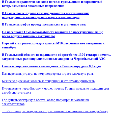
В Гомеле сохраняется сложная погода: грозы, ливни и порывистый
ветер, возможны локальные повреждения
В Гомеле после взрыва газа продолжается восстановление
повреждённого жилого дома и переселение жильцов
В Гомеле штраф за проезд превратился в уголовное дело
На посевной в Гомельской области выявили 16 преступлений: чаще
всего воруют топливо и материалы
Первый этап реконструкции трассы М10 рассчитывают завершить к
сентябрю
В Гомельской области возвращают в оборот более 1300 гектаров земель,
загрязнённых радионуклидами после аварии на Чернобыльской АЭС
Сначала воровал, потом сжигал дома: в Речице вору дали 9,5 года
Как пережить утрату: почему поддержка играет ключевую роль
Бизнес за рубежом: ключевые тенденции и что нужно учитывать
Путешествие через Европу к морю: почему Греция идеально подходит для
автобусного отдыха
Где купить электрику в Бресте: обзор популярных магазинов
электротоваров
Топ-5 причин, почему репетитор по математике поможет вашему ребенку