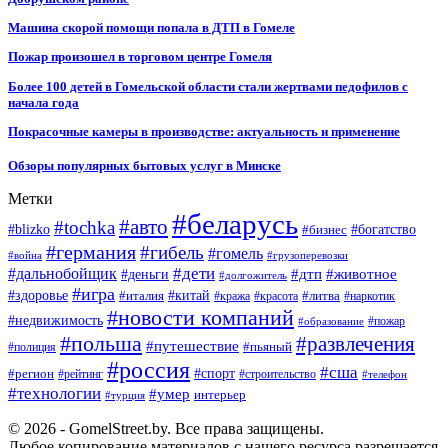
Машина скорой помощи попала в ДТП в Гомеле
Пожар произошел в торговом центре Гомеля
Более 100 детей в Гомельской области стали жертвами педофилов с
начала года
Покрасочные камеры в производстве: актуальность и применение
Обзоры популярных бытовых услуг в Минске
Метки
#беларусь
#авто
#tochka
#blizko
#бизнес
#богатство
#германия
#гибель
#гомель
#война
#грузоперевозки
#дальнобойщик
#дети
#дтп
#животное
#деньги
#долгожитель
#игра
#китай
#здоровье
#литва
#италия
#кража
#красота
#наркотик
#новости компаний
#недвижимость
#пожар
#образование
#польша
#развлечения
#путешествие
#пьяный
#полиция
#россия
#сша
#спорт
#регион
#рейтинг
#строительство
#телефон
#технологии
#умер
интерьер
#турция
© 2026 - GomelStreet.by. Все права защищены.
Любое копирование материалов с нашего ресурса разрешается