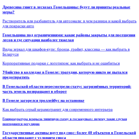
Древесина гниет в лесхозах Гомельщины: будут ли приняты реальные
меры?
Растворитель или разбавитель для автоэмали: в чем разница и какой выбрать
для покраски авто
Гомельщина под ограничениями: какие районы закрыты для посещения
лесов и где ситуация наиболее тяжелая
Виды зеркал для шкафов-купе: бронза, графит, классика — как выбрать в
Беларуси
Корпоративные подарки с логотипом: как выбрать и не ошибиться
Убийство в колледже в Гомеле: трагедия, которую никто не пытался
предотвратить
В Гомельской области пересмотрели статус загрязнённых территорий:
часть земель возвращают в оборот
В Гомеле загорелся троллейбус на остановке
Как выбрать серый керамогранит для современного интерьера
Генпрокуратура вскрыла типичную схему в госзакупках: почему такие случаи
повторяются регулярно
Государственные активы идут под снос: более 40 объектов в Гомельской
области продают с условием сноса