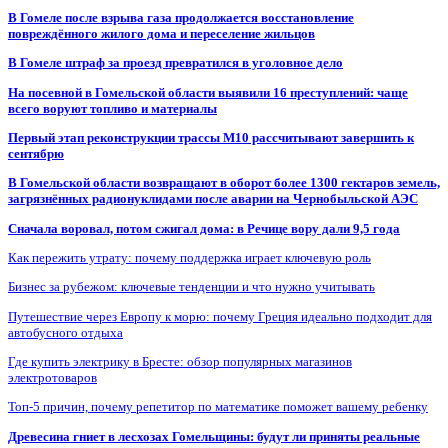
В Гомеле после взрыва газа продолжается восстановление
повреждённого жилого дома и переселение жильцов
В Гомеле штраф за проезд превратился в уголовное дело
На посевной в Гомельской области выявили 16 преступлений: чаще
всего воруют топливо и материалы
Первый этап реконструкции трассы М10 рассчитывают завершить к
сентябрю
В Гомельской области возвращают в оборот более 1300 гектаров земель,
загрязнённых радионуклидами после аварии на Чернобыльской АЭС
Сначала воровал, потом сжигал дома: в Речице вору дали 9,5 года
Как пережить утрату: почему поддержка играет ключевую роль
Бизнес за рубежом: ключевые тенденции и что нужно учитывать
Путешествие через Европу к морю: почему Греция идеально подходит для
автобусного отдыха
Где купить электрику в Бресте: обзор популярных магазинов
электротоваров
Топ-5 причин, почему репетитор по математике поможет вашему ребенку
Древесина гниет в лесхозах Гомельщины: будут ли приняты реальные