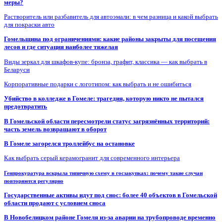
меры?
Растворитель или разбавитель для автоэмали: в чем разница и какой выбрать
для покраски авто
Гомельщина под ограничениями: какие районы закрыты для посещения
лесов и где ситуация наиболее тяжелая
Виды зеркал для шкафов-купе: бронза, графит, классика — как выбрать в
Беларуси
Корпоративные подарки с логотипом: как выбрать и не ошибиться
Убийство в колледже в Гомеле: трагедия, которую никто не пытался
предотвратить
В Гомельской области пересмотрели статус загрязнённых территорий:
часть земель возвращают в оборот
В Гомеле загорелся троллейбус на остановке
Как выбрать серый керамогранит для современного интерьера
Генпрокуратура вскрыла типичную схему в госзакупках: почему такие случаи
повторяются регулярно
Государственные активы идут под снос: более 40 объектов в Гомельской
области продают с условием сноса
В Новобелицком районе Гомеля из-за аварии на трубопроводе временно