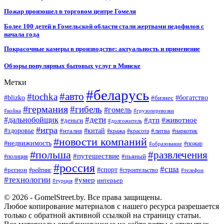
Пожар произошел в торговом центре Гомеля
Более 100 детей в Гомельской области стали жертвами педофилов с
начала года
Покрасочные камеры в производстве: актуальность и применение
Обзоры популярных бытовых услуг в Минске
Метки
#беларусь
#авто
#tochka
#blizko
#бизнес
#богатство
#германия
#гибель
#гомель
#война
#грузоперевозки
#дальнобойщик
#дети
#дтп
#животное
#деньги
#долгожитель
#игра
#китай
#здоровье
#литва
#италия
#кража
#красота
#наркотик
#новости компаний
#недвижимость
#пожар
#образование
#польша
#развлечения
#путешествие
#пьяный
#полиция
#россия
#сша
#спорт
#регион
#рейтинг
#строительство
#телефон
#технологии
#умер
интерьер
#турция
© 2026 - GomelStreet.by. Все права защищены.
Любое копирование материалов с нашего ресурса разрешается
только с обратной активной ссылкой на страницу статьи.