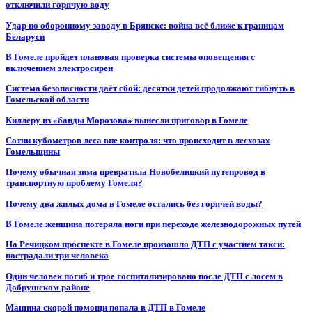
отключили горячую воду
Удар по оборонному заводу в Брянске: война всё ближе к границам
Беларуси
В Гомеле пройдет плановая проверка системы оповещения с
включением электросирен
Система безопасности даёт сбой: десятки детей продолжают гибнуть в
Гомельской области
Киллеру из «банды Морозова» вынесли приговор в Гомеле
Сотни кубометров леса вне контроля: что происходит в лесхозах
Гомельщины
Почему обычная зима превратила Новобелицкий путепровод в
транспортную проблему Гомеля?
Почему два жилых дома в Гомеле остались без горячей воды?
В Гомеле женщина потеряла ноги при переходе железнодорожных путей
На Речицком проспекте в Гомеле произошло ДТП с участием такси:
пострадали три человека
Один человек погиб и трое госпитализировано после ДТП с лосем в
Добрушском районе
Машина скорой помощи попала в ДТП в Гомеле