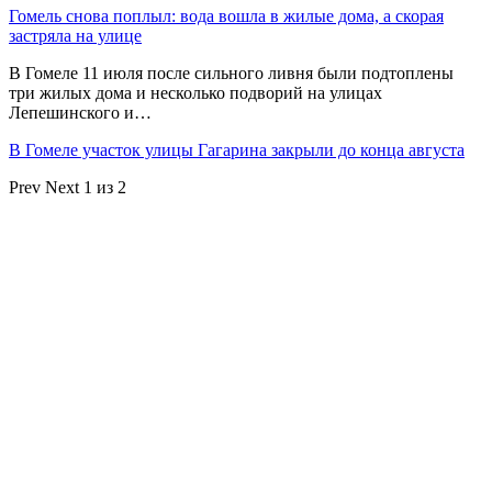
Гомель снова поплыл: вода вошла в жилые дома, а скорая
застряла на улице
В Гомеле 11 июля после сильного ливня были подтоплены
три жилых дома и несколько подворий на улицах
Лепешинского и…
В Гомеле участок улицы Гагарина закрыли до конца августа
Prev
Next
1 из 2