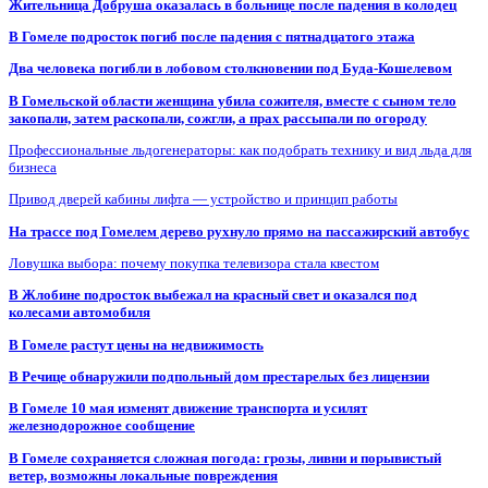
Жительница Добруша оказалась в больнице после падения в колодец
В Гомеле подросток погиб после падения с пятнадцатого этажа
Два человека погибли в лобовом столкновении под Буда-Кошелевом
В Гомельской области женщина убила сожителя, вместе с сыном тело
закопали, затем раскопали, сожгли, а прах рассыпали по огороду
Профессиональные льдогенераторы: как подобрать технику и вид льда для
бизнеса
Привод дверей кабины лифта — устройство и принцип работы
На трассе под Гомелем дерево рухнуло прямо на пассажирский автобус
Ловушка выбора: почему покупка телевизора стала квестом
В Жлобине подросток выбежал на красный свет и оказался под
колесами автомобиля
В Гомеле растут цены на недвижимость
В Речице обнаружили подпольный дом престарелых без лицензии
В Гомеле 10 мая изменят движение транспорта и усилят
железнодорожное сообщение
В Гомеле сохраняется сложная погода: грозы, ливни и порывистый
ветер, возможны локальные повреждения