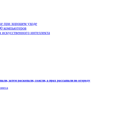
же при хорошем уходе
00 компьютеров
а искусственного интеллекта
али, затем раскопали, сожгли, а прах рассыпали по огороду
изнеса