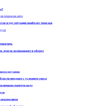
ры?
для покраски авто
сов и где ситуация наиболее тяжелая
аруси
отвратить
сть земель возвращают в оборот
ряются регулярно
области продают с условием сноса
отключили горячую воду
уси
электросирен