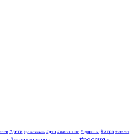
#игра
#дети
#дтп
#животное
еньги
#здоровье
#италия
#долгожитель
#россия
#развлечения