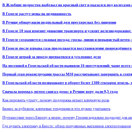
В Жлобине подросток выбежал на красный свет и оказался под колесами
В Гомеле растут цены на недвижимость
В Речице обнаружили подпольный дом престарелых без лицензии
В Гомеле 10 мая изменят движение транспорта и усилят железнодорожное
В Гомеле сохраняется сложная погода: грозы, ливни и порывистый ветер
В Гомеле после взрыва газа продолжается восстановление повреждённого
В Гомеле штраф за проезд превратился в уголовное дело
На посевной в Гомельской области выявили 16 преступлений: чаще всего
Первый этап реконструкции трассы М10 рассчитывают завершить к сент
В Гомельской области возвращают в оборот более 1300 гектаров земель
Сначала воровал, потом сжигал дома: в Речице вору дали 9,5 года
Как пережить утрату: почему поддержка играет ключевую роль
Бизнес за рубежом: ключевые тенденции и что нужно учитывать
Путешествие через Европу к морю: почему Греция идеально подходит для а
Где купить электрику в Бресте: обзор популярных магазинов электротоваров