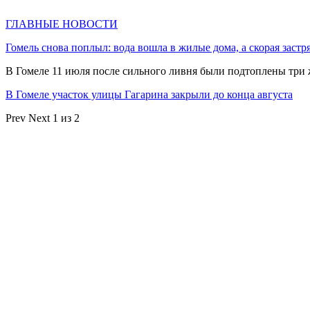
ГЛАВНЫЕ НОВОСТИ
Гомель снова поплыл: вода вошла в жилые дома, а скорая застр
В Гомеле 11 июля после сильного ливня были подтоплены три
В Гомеле участок улицы Гагарина закрыли до конца августа
Prev
Next
1 из 2