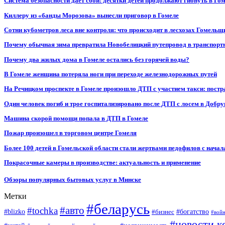
Система безопасности даёт сбой: десятки детей продолжают гибнуть в Го
Киллеру из «банды Морозова» вынесли приговор в Гомеле
Сотни кубометров леса вне контроля: что происходит в лесхозах Гомель
Почему обычная зима превратила Новобелицкий путепровод в транспорт
Почему два жилых дома в Гомеле остались без горячей воды?
В Гомеле женщина потеряла ноги при переходе железнодорожных путей
На Речицком проспекте в Гомеле произошло ДТП с участием такси: постр
Один человек погиб и трое госпитализировано после ДТП с лосем в Добр
Машина скорой помощи попала в ДТП в Гомеле
Пожар произошел в торговом центре Гомеля
Более 100 детей в Гомельской области стали жертвами педофилов с начал
Покрасочные камеры в производстве: актуальность и применение
Обзоры популярных бытовых услуг в Минске
Метки
#беларусь
#авто
#tochka
#blizko
#бизнес
#богатство
#вой
#новости к