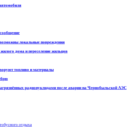
 автомобиля
 сообщение
, возможны локальные повреждения
 жилого дома и переселение жильцов
 воруют топливо и материалы
ябрю
, загрязнённых радионуклидами после аварии на Чернобыльской АЭС
втобусного отдыха