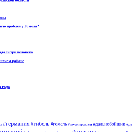
мельской области
щины
ную проблему Гомеля?
адали три человека
ушском районе
а года
#германия
#гибель
#дальнобойщик
#гомель
#д
на
#грузоперевозки
омпаний
#польша