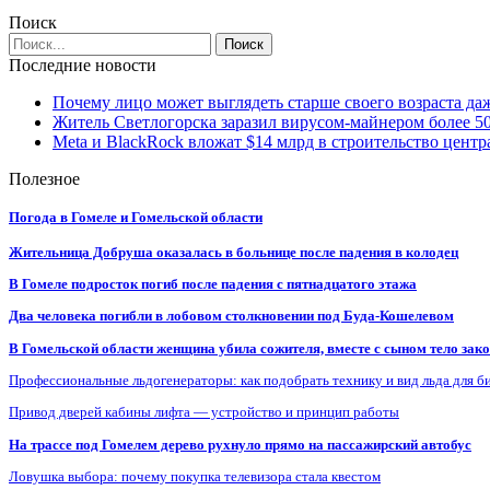
Поиск
Последние новости
Почему лицо может выглядеть старше своего возраста да
Житель Светлогорска заразил вирусом-майнером более 5
Meta и BlackRock вложат $14 млрд в строительство центр
Полезное
Погода в Гомеле и Гомельской области
Жительница Добруша оказалась в больнице после падения в колодец
В Гомеле подросток погиб после падения с пятнадцатого этажа
Два человека погибли в лобовом столкновении под Буда-Кошелевом
В Гомельской области женщина убила сожителя, вместе с сыном тело закоп
Профессиональные льдогенераторы: как подобрать технику и вид льда для б
Привод дверей кабины лифта — устройство и принцип работы
На трассе под Гомелем дерево рухнуло прямо на пассажирский автобус
Ловушка выбора: почему покупка телевизора стала квестом