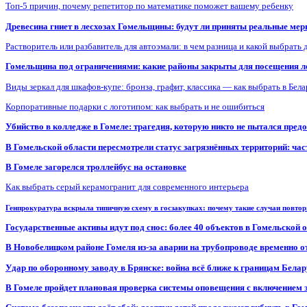
Топ-5 причин, почему репетитор по математике поможет вашему ребенку
Древесина гниет в лесхозах Гомельщины: будут ли приняты реальные ме
Растворитель или разбавитель для автоэмали: в чем разница и какой выбрать 
Гомельщина под ограничениями: какие районы закрыты для посещения ле
Виды зеркал для шкафов-купе: бронза, графит, классика — как выбрать в Бел
Корпоративные подарки с логотипом: как выбрать и не ошибиться
Убийство в колледже в Гомеле: трагедия, которую никто не пытался пред
В Гомельской области пересмотрели статус загрязнённых территорий: ча
В Гомеле загорелся троллейбус на остановке
Как выбрать серый керамогранит для современного интерьера
Генпрокуратура вскрыла типичную схему в госзакупках: почему такие случаи повто
Государственные активы идут под снос: более 40 объектов в Гомельской 
В Новобелицком районе Гомеля из-за аварии на трубопроводе временно 
Удар по оборонному заводу в Брянске: война всё ближе к границам Белар
В Гомеле пройдет плановая проверка системы оповещения с включением 