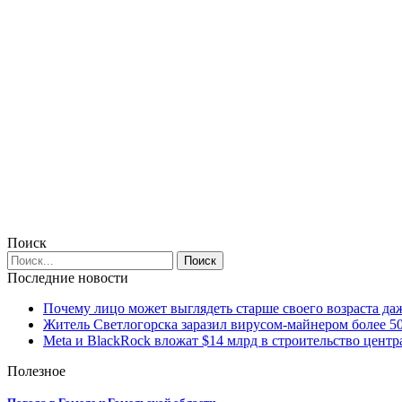
Поиск
Последние новости
Почему лицо может выглядеть старше своего возраста да
Житель Светлогорска заразил вирусом-майнером более 5
Meta и BlackRock вложат $14 млрд в строительство центр
Полезное