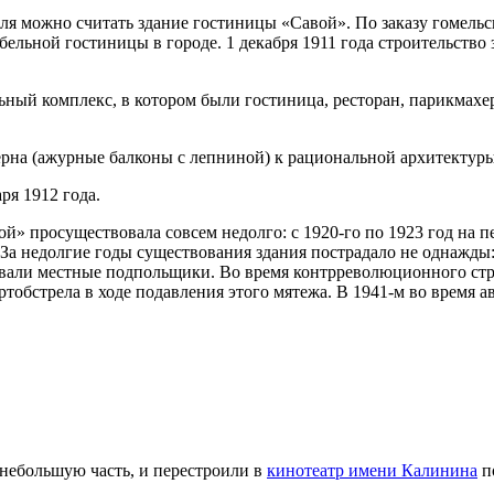
ля можно считать здание гостиницы «Савой». По заказу гомель
бельной гостиницы в городе. 1 декабря 1911 года строительство
ьный комплекс, в котором были гостиница, ресторан, парикмахе
ерна (ажурные балконы с лепниной) к рациональной архитектуры 
ря 1912 года.
ой» просуществовала совсем недолго: с 1920-го по 1923 год на 
а недолгие годы существования здания пострадало не однажды: 
вали местные подпольщики. Во время контрреволюционного стре
артобстрела в ходе подавления этого мятежа. В 1941-м во время
 небольшую часть, и перестроили в
кинотеатр имени Калинина
п