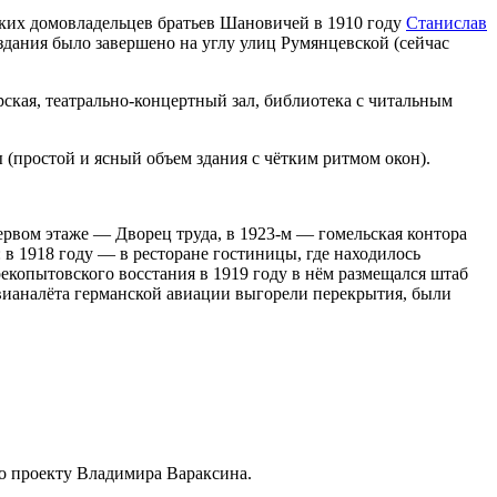
ских домовладельцев братьев Шановичей в 1910 году
Станислав
 здания было завершено на углу улиц Румянцевской (сейчас
рская, театрально-концертный зал, библиотека с читальным
(простой и ясный объем здания с чётким ритмом окон).
первом этаже — Дворец труда, в 1923-м — гомельская контора
в 1918 году — в ресторане гостиницы, где находилось
копытовского восстания в 1919 году в нём размещался штаб
 авианалёта германской авиации выгорели перекрытия, были
о проекту Владимира Вараксина.