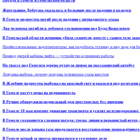
Погода в Гомеле и Гомельской области
Жительница Добруша оказалась в больнице после падения в колодец
В Гомеле подросток погиб после падения с пятнадцатого этажа
Два человека погибли в лобовом столкновении под Буда-Кошелевом
В Гомельской области женщина убила сожителя, вместе с сыном тело закоп
Профессиональные льдогенераторы: как подобрать технику и вид льда для б
Привод дверей кабины лифта — устройство и принцип работы
На трассе под Гомелем дерево рухнуло прямо на пассажирский автобус
Ловушка выбора: почему покупка телевизора стала квестом
В Жлобине подросток выбежал на красный свет и оказался под колесами
В Гомеле растут цены на недвижимость
В Речице обнаружили подпольный дом престарелых без лицензии
В Гомеле 10 мая изменят движение транспорта и усилят железнодорожное
В Гомеле сохраняется сложная погода: грозы, ливни и порывистый ветер
В Гомеле после взрыва газа продолжается восстановление повреждённого
В Гомеле штраф за проезд превратился в уголовное дело