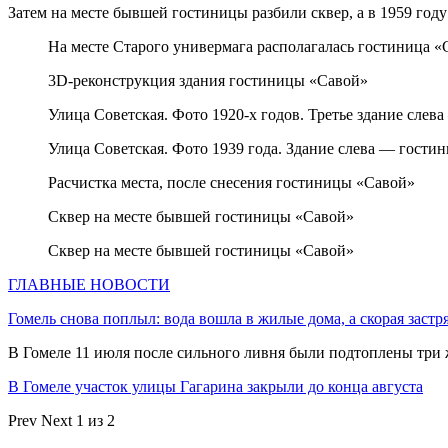
Затем на месте бывшей гостиницы разбили сквер, а в 1959 год
На месте Старого универмага располагалась гостиница «
3D-реконструкция здания гостиницы «Савой»
Улица Советская. Фото 1920-х годов. Третье здание слев
Улица Советская. Фото 1939 года. Здание слева — гости
Расчистка места, после снесения гостиницы «Савой»
Сквер на месте бывшей гостиницы «Савой»
Сквер на месте бывшей гостиницы «Савой»
ГЛАВНЫЕ НОВОСТИ
Гомель снова поплыл: вода вошла в жилые дома, а скорая застр
В Гомеле 11 июля после сильного ливня были подтоплены три
В Гомеле участок улицы Гагарина закрыли до конца августа
Prev
Next
1 из 2