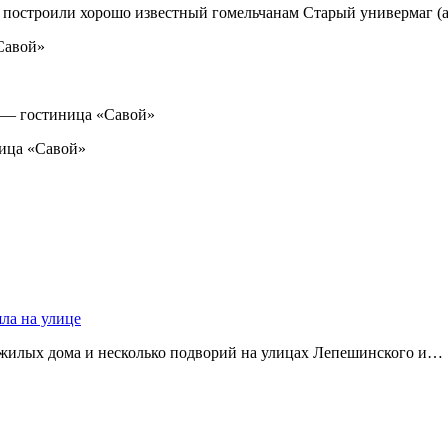
у построили хорошо известный гомельчанам Старый универмаг (а
Савой»
а — гостиница «Савой»
ница «Савой»
яла на улице
 жилых дома и несколько подворий на улицах Лепешинского и…