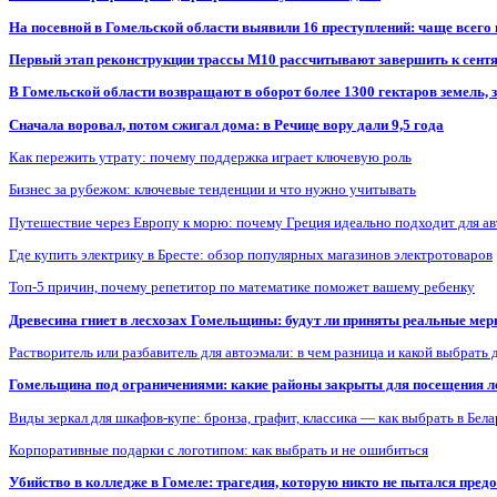
На посевной в Гомельской области выявили 16 преступлений: чаще всего
Первый этап реконструкции трассы М10 рассчитывают завершить к сент
В Гомельской области возвращают в оборот более 1300 гектаров земель
Сначала воровал, потом сжигал дома: в Речице вору дали 9,5 года
Как пережить утрату: почему поддержка играет ключевую роль
Бизнес за рубежом: ключевые тенденции и что нужно учитывать
Путешествие через Европу к морю: почему Греция идеально подходит для а
Где купить электрику в Бресте: обзор популярных магазинов электротоваров
Топ-5 причин, почему репетитор по математике поможет вашему ребенку
Древесина гниет в лесхозах Гомельщины: будут ли приняты реальные ме
Растворитель или разбавитель для автоэмали: в чем разница и какой выбрать 
Гомельщина под ограничениями: какие районы закрыты для посещения ле
Виды зеркал для шкафов-купе: бронза, графит, классика — как выбрать в Бел
Корпоративные подарки с логотипом: как выбрать и не ошибиться
Убийство в колледже в Гомеле: трагедия, которую никто не пытался пред