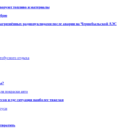
 воруют топливо и материалы
ябрю
, загрязнённых радионуклидами после аварии на Чернобыльской АЭС
втобусного отдыха
ры?
для покраски авто
сов и где ситуация наиболее тяжелая
аруси
отвратить