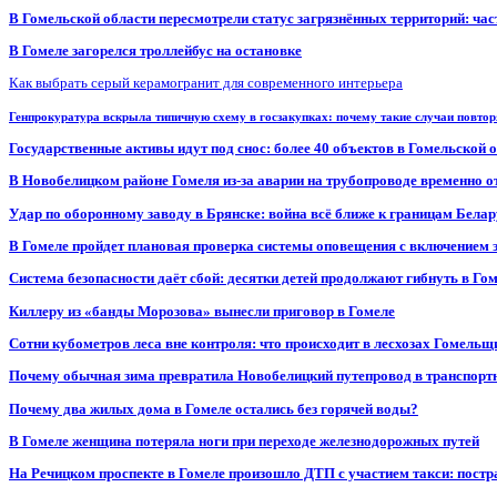
В Гомельской области пересмотрели статус загрязнённых территорий: ча
В Гомеле загорелся троллейбус на остановке
Как выбрать серый керамогранит для современного интерьера
Генпрокуратура вскрыла типичную схему в госзакупках: почему такие случаи повто
Государственные активы идут под снос: более 40 объектов в Гомельской 
В Новобелицком районе Гомеля из-за аварии на трубопроводе временно 
Удар по оборонному заводу в Брянске: война всё ближе к границам Белар
В Гомеле пройдет плановая проверка системы оповещения с включением 
Система безопасности даёт сбой: десятки детей продолжают гибнуть в Го
Киллеру из «банды Морозова» вынесли приговор в Гомеле
Сотни кубометров леса вне контроля: что происходит в лесхозах Гомель
Почему обычная зима превратила Новобелицкий путепровод в транспорт
Почему два жилых дома в Гомеле остались без горячей воды?
В Гомеле женщина потеряла ноги при переходе железнодорожных путей
На Речицком проспекте в Гомеле произошло ДТП с участием такси: постр