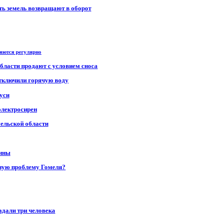
сть земель возвращают в оборот
ряются регулярно
области продают с условием сноса
отключили горячую воду
уси
электросирен
мельской области
щины
ную проблему Гомеля?
адали три человека