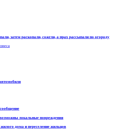
али, затем раскопали, сожгли, а прах рассыпали по огороду
изнеса
 автомобиля
 сообщение
, возможны локальные повреждения
 жилого дома и переселение жильцов