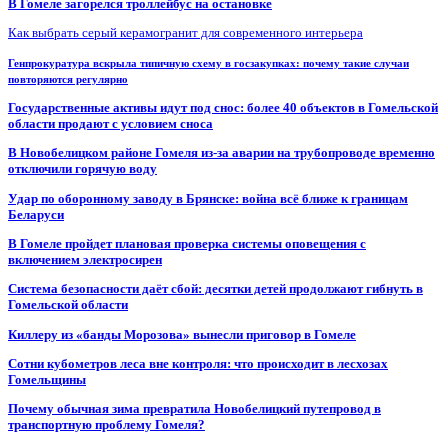
В Гомеле загорелся троллейбус на остановке
Как выбрать серый керамогранит для современного интерьера
Генпрокуратура вскрыла типичную схему в госзакупках: почему такие случаи
повторяются регулярно
Государственные активы идут под снос: более 40 объектов в Гомельской
области продают с условием сноса
В Новобелицком районе Гомеля из-за аварии на трубопроводе временно
отключили горячую воду
Удар по оборонному заводу в Брянске: война всё ближе к границам
Беларуси
В Гомеле пройдет плановая проверка системы оповещения с
включением электросирен
Система безопасности даёт сбой: десятки детей продолжают гибнуть в
Гомельской области
Киллеру из «банды Морозова» вынесли приговор в Гомеле
Сотни кубометров леса вне контроля: что происходит в лесхозах
Гомельщины
Почему обычная зима превратила Новобелицкий путепровод в
транспортную проблему Гомеля?