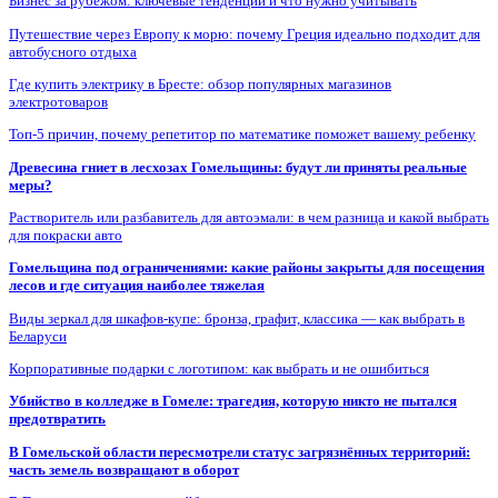
Бизнес за рубежом: ключевые тенденции и что нужно учитывать
Путешествие через Европу к морю: почему Греция идеально подходит для
автобусного отдыха
Где купить электрику в Бресте: обзор популярных магазинов
электротоваров
Топ-5 причин, почему репетитор по математике поможет вашему ребенку
Древесина гниет в лесхозах Гомельщины: будут ли приняты реальные
меры?
Растворитель или разбавитель для автоэмали: в чем разница и какой выбрать
для покраски авто
Гомельщина под ограничениями: какие районы закрыты для посещения
лесов и где ситуация наиболее тяжелая
Виды зеркал для шкафов-купе: бронза, графит, классика — как выбрать в
Беларуси
Корпоративные подарки с логотипом: как выбрать и не ошибиться
Убийство в колледже в Гомеле: трагедия, которую никто не пытался
предотвратить
В Гомельской области пересмотрели статус загрязнённых территорий:
часть земель возвращают в оборот