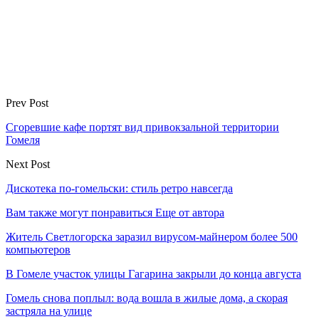
Prev Post
Сгоревшие кафе портят вид привокзальной территории
Гомеля
Next Post
Дискотека по-гомельски: стиль ретро навсегда
Вам также могут понравиться
Еще от автора
Житель Светлогорска заразил вирусом-майнером более 500
компьютеров
В Гомеле участок улицы Гагарина закрыли до конца августа
Гомель снова поплыл: вода вошла в жилые дома, а скорая
застряла на улице