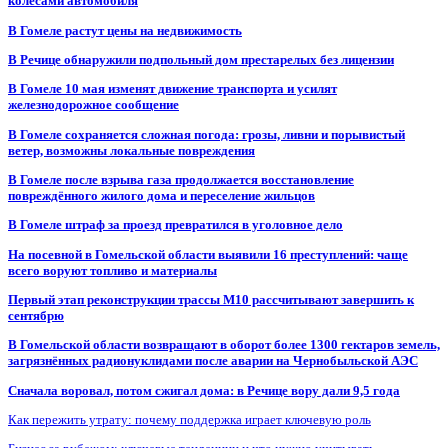
колесами автомобиля
В Гомеле растут цены на недвижимость
В Речице обнаружили подпольный дом престарелых без лицензии
В Гомеле 10 мая изменят движение транспорта и усилят
железнодорожное сообщение
В Гомеле сохраняется сложная погода: грозы, ливни и порывистый
ветер, возможны локальные повреждения
В Гомеле после взрыва газа продолжается восстановление
повреждённого жилого дома и переселение жильцов
В Гомеле штраф за проезд превратился в уголовное дело
На посевной в Гомельской области выявили 16 преступлений: чаще
всего воруют топливо и материалы
Первый этап реконструкции трассы М10 рассчитывают завершить к
сентябрю
В Гомельской области возвращают в оборот более 1300 гектаров земель,
загрязнённых радионуклидами после аварии на Чернобыльской АЭС
Сначала воровал, потом сжигал дома: в Речице вору дали 9,5 года
Как пережить утрату: почему поддержка играет ключевую роль