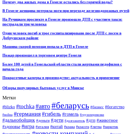
Почему два жилых дома в Гомеле остались без горячей воды?
В Гомеле женщина потеряла ноги при переходе железнодорожных путей
На Речицком проспекте в Гомеле произошло ДТП с участием такси:
пострадали три человека
Один человек погиб и трое госпитализировано после ДТП с лосем в
Добрушском районе
Машина скорой помощи попала в ДТП в Гомеле
Пожар произошел в торговом центре Гомеля
Более 100 детей в Гомельской области стали жертвами педофилов с
начала года
Покрасочные камеры в производстве: актуальность и применение
Обзоры популярных бытовых услуг в Минске
Метки
#беларусь
#авто
#tochka
#blizko
#бизнес
#богатство
#германия
#гибель
#гомель
#война
#грузоперевозки
#дальнобойщик
#дети
#дтп
#животное
#деньги
#долгожитель
#игра
#китай
#здоровье
#литва
#италия
#кража
#красота
#наркотик
#новости компаний
#недвижимость