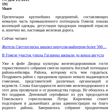
191
Share
Презентации крупнейших предприятий, составляющих
немалую часть промышленного потенциала Гомеля; показы
коллекций одежды, дегустации продукции пищевой отрасли
и, конечно же, настоящая железная дорога.
Сейчас читают
Житель Светлогорска заразил вирусом-майнером более 500…
В Гомеле участок улицы Гагарина закрыли до конца августа
Уже в фойе Дворца культуры железнодорожников гости
торжественного собрания смогли оценить богатый потенциал
района-юбиляра. Района, которому есть чем гордиться.
Поздравить район с праздником пришло немало выдающихся
гомельчан, представителей различных организаций и
ведомств. Слова благодарности жителям железнодорожного в
этот день прозвучали и от руководства города. Не обошлось и
без подарков. Денежный сертификат из рук председателя
Гомельского горисполкома Петра Кириченко станет
подспорьем в дальнейших делах администрации на благо
родного района. Завершилось собрание праздничным