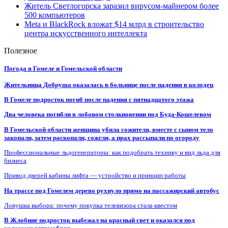
Житель Светлогорска заразил вирусом-майнером более
500 компьютеров
Meta и BlackRock вложат $14 млрд в строительство
центра искусственного интеллекта
Полезное
Погода в Гомеле и Гомельской области
Жительница Добруша оказалась в больнице после падения в колодец
В Гомеле подросток погиб после падения с пятнадцатого этажа
Два человека погибли в лобовом столкновении под Буда-Кошелевом
В Гомельской области женщина убила сожителя, вместе с сыном тело
закопали, затем раскопали, сожгли, а прах рассыпали по огороду
Профессиональные льдогенераторы: как подобрать технику и вид льда для
бизнеса
Привод дверей кабины лифта — устройство и принцип работы
На трассе под Гомелем дерево рухнуло прямо на пассажирский автобус
Ловушка выбора: почему покупка телевизора стала квестом
В Жлобине подросток выбежал на красный свет и оказался под