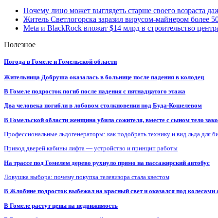
Почему лицо может выглядеть старше своего возраста да
Житель Светлогорска заразил вирусом-майнером более 5
Meta и BlackRock вложат $14 млрд в строительство центр
Полезное
Погода в Гомеле и Гомельской области
Жительница Добруша оказалась в больнице после падения в колодец
В Гомеле подросток погиб после падения с пятнадцатого этажа
Два человека погибли в лобовом столкновении под Буда-Кошелевом
В Гомельской области женщина убила сожителя, вместе с сыном тело закоп
Профессиональные льдогенераторы: как подобрать технику и вид льда для б
Привод дверей кабины лифта — устройство и принцип работы
На трассе под Гомелем дерево рухнуло прямо на пассажирский автобус
Ловушка выбора: почему покупка телевизора стала квестом
В Жлобине подросток выбежал на красный свет и оказался под колесами
В Гомеле растут цены на недвижимость