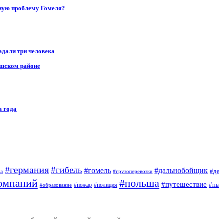
ную проблему Гомеля?
адали три человека
ушском районе
а года
#германия
#гибель
#дальнобойщик
#гомель
#д
на
#грузоперевозки
омпаний
#польша
#путешествие
#пь
#пожар
#полиция
#образование