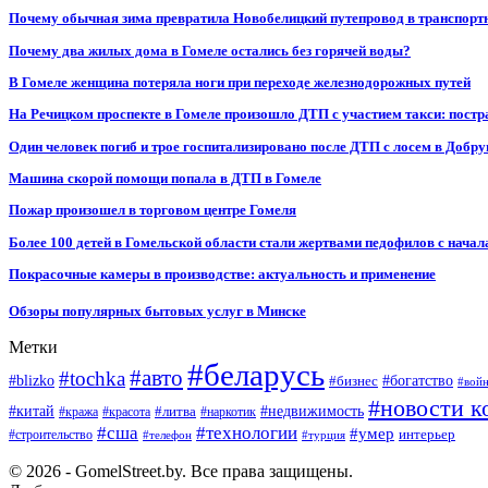
Почему обычная зима превратила Новобелицкий путепровод в транспорт
Почему два жилых дома в Гомеле остались без горячей воды?
В Гомеле женщина потеряла ноги при переходе железнодорожных путей
На Речицком проспекте в Гомеле произошло ДТП с участием такси: постр
Один человек погиб и трое госпитализировано после ДТП с лосем в Добр
Машина скорой помощи попала в ДТП в Гомеле
Пожар произошел в торговом центре Гомеля
Более 100 детей в Гомельской области стали жертвами педофилов с начал
Покрасочные камеры в производстве: актуальность и применение
Обзоры популярных бытовых услуг в Минске
Метки
#беларусь
#авто
#tochka
#blizko
#бизнес
#богатство
#вой
#новости к
#китай
#недвижимость
#литва
#кража
#красота
#наркотик
#сша
#технологии
#умер
#строительство
интерьер
#телефон
#турция
© 2026 - GomelStreet.by. Все права защищены.