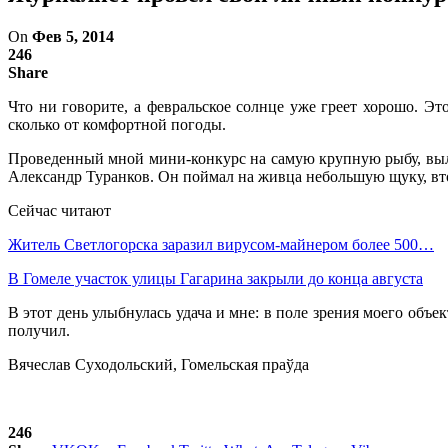
On
Фев 5, 2014
246
Share
Что ни говорите, а февральское солнце уже греет хорошо. Э
сколько от комфортной погоды.
Проведенный мной мини-конкурс на самую крупную рыбу, выло
Александр Туранков. Он поймал на живца небольшую щуку, вто
Сейчас читают
Житель Светлогорска заразил вирусом-майнером более 500…
В Гомеле участок улицы Гагарина закрыли до конца августа
В этот день улыбнулась удача и мне: в поле зрения моего объе
получил.
Вячеслав Суходольский, Гомельская праўда
246