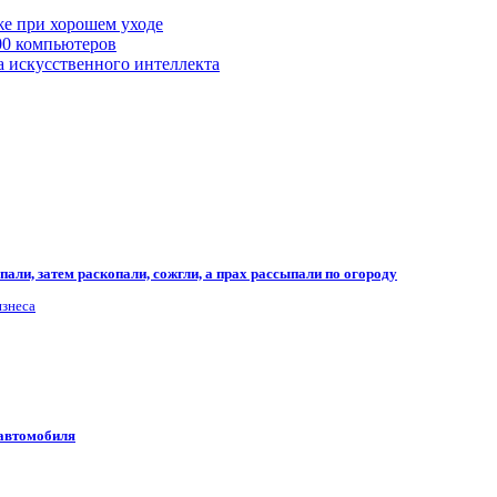
же при хорошем уходе
00 компьютеров
а искусственного интеллекта
али, затем раскопали, сожгли, а прах рассыпали по огороду
изнеса
 автомобиля