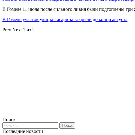
В Гомеле 11 июля после сильного ливня были подтоплены три
В Гомеле участок улицы Гагарина закрыли до конца августа
Prev
Next
1 из 2
Поиск
Последние новости