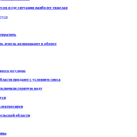
сов и где ситуация наиболее тяжелая
аруси
отвратить
сть земель возвращают в оборот
ряются регулярно
области продают с условием сноса
отключили горячую воду
уси
электросирен
мельской области
щины