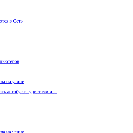
ются в Сеть
мпьютеров
яла на улице
лись автобус с туристами и…
яла на улице