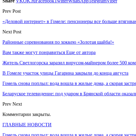
Share
VK
OK.ru
Facebook
Twitter
WhatsApp
Telegram
Viber
Prev Post
«Деловой интернет» в Гомеле: пенсионеры все больше втягива
Next Post
Районные соревнования по хоккею «Золотая шайба!»
Вам также могут понравиться
Еще от автора
Житель Светлогорска заразил вирусом-майнером более 500 ко
В Гомеле участок улицы Гагарина закрыли до конца августа
Гомель снова поплыл: вода вошла в жилые дома, а скорая застр
Беларуское телевидение: под ударом в Брянской области оказа
Prev
Next
Комментарии закрыты.
ГЛАВНЫЕ НОВОСТИ
Гомель снова поплыл: вода вошла в жилые дома, а скорая застр