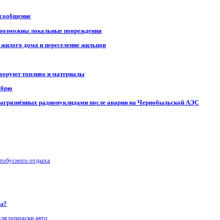
 сообщение
, возможны локальные повреждения
 жилого дома и переселение жильцов
 воруют топливо и материалы
ябрю
, загрязнённых радионуклидами после аварии на Чернобыльской АЭС
втобусного отдыха
ры?
для покраски авто