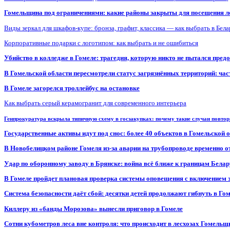
Гомельщина под ограничениями: какие районы закрыты для посещения ле
Виды зеркал для шкафов-купе: бронза, графит, классика — как выбрать в Бел
Корпоративные подарки с логотипом: как выбрать и не ошибиться
Убийство в колледже в Гомеле: трагедия, которую никто не пытался пред
В Гомельской области пересмотрели статус загрязнённых территорий: ча
В Гомеле загорелся троллейбус на остановке
Как выбрать серый керамогранит для современного интерьера
Генпрокуратура вскрыла типичную схему в госзакупках: почему такие случаи повто
Государственные активы идут под снос: более 40 объектов в Гомельской 
В Новобелицком районе Гомеля из-за аварии на трубопроводе временно 
Удар по оборонному заводу в Брянске: война всё ближе к границам Белар
В Гомеле пройдет плановая проверка системы оповещения с включением 
Система безопасности даёт сбой: десятки детей продолжают гибнуть в Го
Киллеру из «банды Морозова» вынесли приговор в Гомеле
Сотни кубометров леса вне контроля: что происходит в лесхозах Гомель