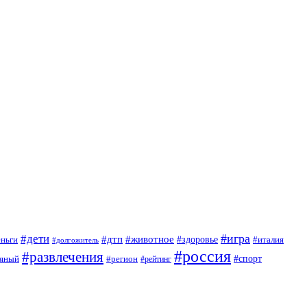
#игра
#дети
#дтп
#животное
еньги
#здоровье
#италия
#долгожитель
#россия
#развлечения
яный
#спорт
#регион
#рейтинг