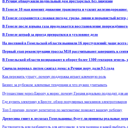
В Речице обнаружили подпольный дом престарелых без лицензии
В Гомеле 10 мая изменят движение транспорта и усилят железнодорожное
В Гомеле сохраняется сложная погода: грозы, ливни и порывистый ветер
В Гомеле после взрыва газа продолжается восстановление повреждённого
В Гомеле штраф за проезд превратился в уголовное дело
На посевной в Гомельской области выявили 16 преступлений: чаще всего
Первый этап реконструкции трассы М10 рассчитывают завершить к сент
В Гомельской области возвращают в оборот более 1300 гектаров земель
Сначала воровал, потом сжигал дома: в Речице вору дали 9,5 года
Как пережить утрату: почему поддержка играет ключевую роль
Бизнес за рубежом: ключевые тенденции и что нужно учитывать
Путешествие через Европу к морю: почему Греция идеально подходит для а
Где купить электрику в Бресте: обзор популярных магазинов электротоваров
Топ-5 причин, почему репетитор по математике поможет вашему ребенку
Древесина гниет в лесхозах Гомельщины: будут ли приняты реальные ме
Растворитель или разбавитель для автоэмали: в чем разница и какой выбрать 