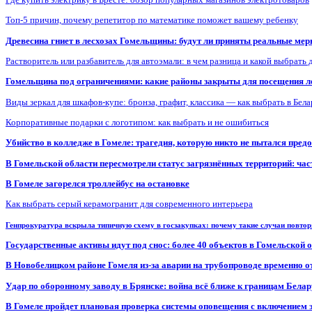
Топ-5 причин, почему репетитор по математике поможет вашему ребенку
Древесина гниет в лесхозах Гомельщины: будут ли приняты реальные ме
Растворитель или разбавитель для автоэмали: в чем разница и какой выбрать 
Гомельщина под ограничениями: какие районы закрыты для посещения ле
Виды зеркал для шкафов-купе: бронза, графит, классика — как выбрать в Бел
Корпоративные подарки с логотипом: как выбрать и не ошибиться
Убийство в колледже в Гомеле: трагедия, которую никто не пытался пред
В Гомельской области пересмотрели статус загрязнённых территорий: ча
В Гомеле загорелся троллейбус на остановке
Как выбрать серый керамогранит для современного интерьера
Генпрокуратура вскрыла типичную схему в госзакупках: почему такие случаи повто
Государственные активы идут под снос: более 40 объектов в Гомельской 
В Новобелицком районе Гомеля из-за аварии на трубопроводе временно 
Удар по оборонному заводу в Брянске: война всё ближе к границам Белар
В Гомеле пройдет плановая проверка системы оповещения с включением 