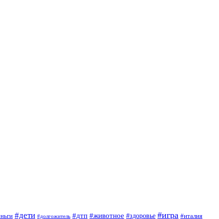
#игра
#дети
#дтп
#животное
еньги
#здоровье
#италия
#долгожитель