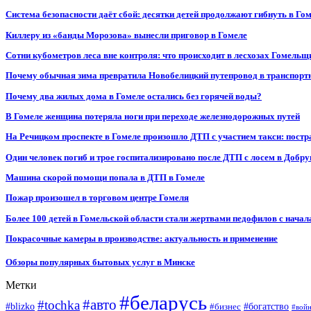
Система безопасности даёт сбой: десятки детей продолжают гибнуть в Го
Киллеру из «банды Морозова» вынесли приговор в Гомеле
Сотни кубометров леса вне контроля: что происходит в лесхозах Гомель
Почему обычная зима превратила Новобелицкий путепровод в транспорт
Почему два жилых дома в Гомеле остались без горячей воды?
В Гомеле женщина потеряла ноги при переходе железнодорожных путей
На Речицком проспекте в Гомеле произошло ДТП с участием такси: постр
Один человек погиб и трое госпитализировано после ДТП с лосем в Добр
Машина скорой помощи попала в ДТП в Гомеле
Пожар произошел в торговом центре Гомеля
Более 100 детей в Гомельской области стали жертвами педофилов с начал
Покрасочные камеры в производстве: актуальность и применение
Обзоры популярных бытовых услуг в Минске
Метки
#беларусь
#авто
#tochka
#blizko
#бизнес
#богатство
#вой