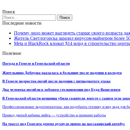
Поиск
Последние новости
Почему лицо может выглядеть старше своего возраста да
Житель Светлогорска заразил вирусом-майнером более 5
Meta и BlackRock вложат $14 млрд в строительство центр
Полезное
Погода в Гомеле и Гомельской области
Жительница Добруша оказалась в больнице после падения в колодец
В Гомеле подросток погиб после падения с пятнадцатого этажа
Два человека погибли в лобовом столкновении под Буда-Кошелевом
В Гомельской области женщина убила сожителя, вместе с сыном тело закоп
Профессиональные льдогенераторы: как подобрать технику и вид льда для б
Привод дверей кабины лифта — устройство и принцип работы
На трассе под Гомелем дерево рухнуло прямо на пассажирский автобус