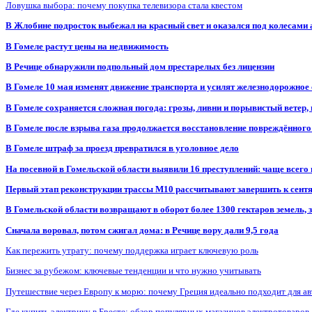
Ловушка выбора: почему покупка телевизора стала квестом
В Жлобине подросток выбежал на красный свет и оказался под колесами
В Гомеле растут цены на недвижимость
В Речице обнаружили подпольный дом престарелых без лицензии
В Гомеле 10 мая изменят движение транспорта и усилят железнодорожное
В Гомеле сохраняется сложная погода: грозы, ливни и порывистый ветер
В Гомеле после взрыва газа продолжается восстановление повреждённого
В Гомеле штраф за проезд превратился в уголовное дело
На посевной в Гомельской области выявили 16 преступлений: чаще всего
Первый этап реконструкции трассы М10 рассчитывают завершить к сент
В Гомельской области возвращают в оборот более 1300 гектаров земель
Сначала воровал, потом сжигал дома: в Речице вору дали 9,5 года
Как пережить утрату: почему поддержка играет ключевую роль
Бизнес за рубежом: ключевые тенденции и что нужно учитывать
Путешествие через Европу к морю: почему Греция идеально подходит для а
Где купить электрику в Бресте: обзор популярных магазинов электротоваров