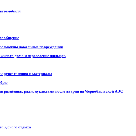
 автомобиля
 сообщение
, возможны локальные повреждения
 жилого дома и переселение жильцов
 воруют топливо и материалы
ябрю
, загрязнённых радионуклидами после аварии на Чернобыльской АЭС
втобусного отдыха