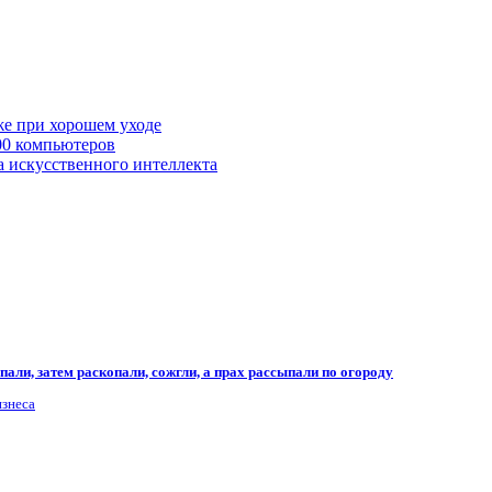
же при хорошем уходе
00 компьютеров
а искусственного интеллекта
али, затем раскопали, сожгли, а прах рассыпали по огороду
изнеса