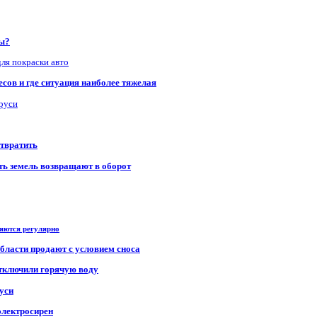
ры?
для покраски авто
сов и где ситуация наиболее тяжелая
аруси
отвратить
сть земель возвращают в оборот
ряются регулярно
области продают с условием сноса
отключили горячую воду
уси
электросирен