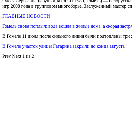
Олеся Сергеевна Бабушкина (30.01.1989, Гомель) — белорусс
игр 2008 года в групповом многоборье. Заслуженный мастер сп
ГЛАВНЫЕ НОВОСТИ
Гомель снова поплыл: вода вошла в жилые дома, а скорая застр
В Гомеле 11 июля после сильного ливня были подтоплены три
В Гомеле участок улицы Гагарина закрыли до конца августа
Prev
Next
1 из 2