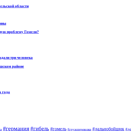
мельской области
щины
ную проблему Гомеля?
адали три человека
ушском районе
а года
#германия
#гибель
#дальнобойщик
#гомель
#д
на
#грузоперевозки