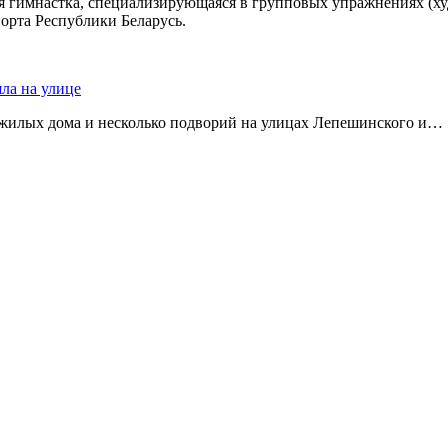
кая гимнастка, специализирующаяся в групповых упражнениях (
орта Республики Беларусь.
яла на улице
 жилых дома и несколько подворий на улицах Лепешинского и…