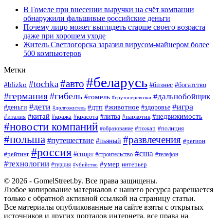
В Гомеле при внесении выручки на счёт компании
обнаружили фальшивые российские деньги
Почему лицо может выглядеть старше своего возраста
даже при хорошем уходе
Житель Светлогорска заразил вирусом-майнером более
500 компьютеров
Метки
#беларусь
#авто
#tochka
#blizko
#богатство
#бизнес
#германия
#гибель
#дальнобойщик
#гомель
#грузоперевозки
#дети
#игра
#животное
#дтп
#деньги
#здоровье
#долгожитель
#китай
#недвижимость
#италия
#кража
#красота
#литва
#наркотик
#новости компаний
#пожар
#полиция
#образование
#польша
#развлечения
#путешествие
#пьяный
#регион
#россия
#сша
#спорт
#рейтинг
#строительство
#телефон
#технологии
#умер
#турция
интерьер
#убийство
© 2026 - GomelStreet.by. Все права защищены.
Любое копирование материалов с нашего ресурса разрешается
только с обратной активной ссылкой на страницу статьи.
Все материалы опубликованные на сайте взяты с открытых
источников и других порталов интернета, все права на