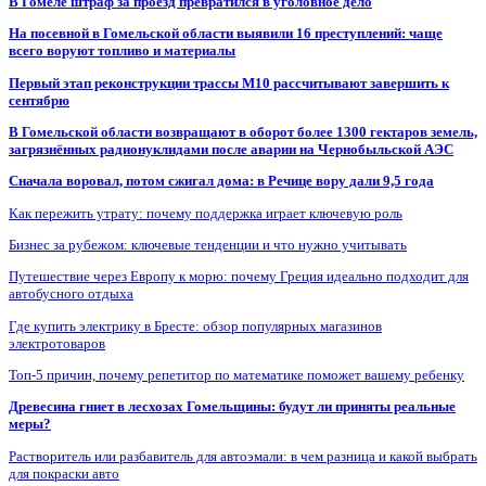
В Гомеле штраф за проезд превратился в уголовное дело
На посевной в Гомельской области выявили 16 преступлений: чаще
всего воруют топливо и материалы
Первый этап реконструкции трассы М10 рассчитывают завершить к
сентябрю
В Гомельской области возвращают в оборот более 1300 гектаров земель,
загрязнённых радионуклидами после аварии на Чернобыльской АЭС
Сначала воровал, потом сжигал дома: в Речице вору дали 9,5 года
Как пережить утрату: почему поддержка играет ключевую роль
Бизнес за рубежом: ключевые тенденции и что нужно учитывать
Путешествие через Европу к морю: почему Греция идеально подходит для
автобусного отдыха
Где купить электрику в Бресте: обзор популярных магазинов
электротоваров
Топ-5 причин, почему репетитор по математике поможет вашему ребенку
Древесина гниет в лесхозах Гомельщины: будут ли приняты реальные
меры?
Растворитель или разбавитель для автоэмали: в чем разница и какой выбрать
для покраски авто