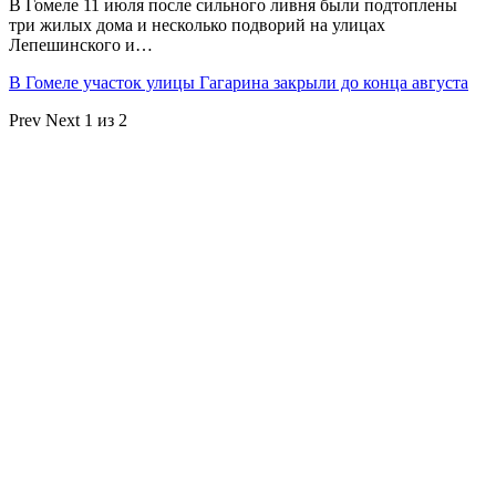
В Гомеле 11 июля после сильного ливня были подтоплены
три жилых дома и несколько подворий на улицах
Лепешинского и…
В Гомеле участок улицы Гагарина закрыли до конца августа
Prev
Next
1 из 2