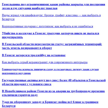
Гомельщина под ограничениями: какие районы закрыты для посещения
лесов и где ситуация наиболее тяжелая
Виды зеркал для шкафов-купе: бронза, графит, классика — как выбрать в
Беларуси
Корпоративные подарки с логотипом: как выбрать и не ошибиться
Убийство в колледже в Гомеле: трагедия, которую никто не пытался
предотвратить
В Гомельской области пересмотрели статус загрязнённых территорий:
часть земель возвращают в оборот
В Гомеле загорелся троллейбус на остановке
Как выбрать серый керамогранит для современного интерьера
Генпрокуратура вскрыла типичную схему в госзакупках: почему такие случаи
повторяются регулярно
Государственные активы идут под снос: более 40 объектов в Гомельской
области продают с условием сноса
В Новобелицком районе Гомеля из-за аварии на трубопроводе временно
отключили горячую воду
Удар по оборонному заводу в Брянске: война всё ближе к границам
Беларуси