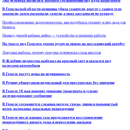
Два человека погибли в лобовом столкновении под Буда-Кошелевом
В Гомельской области женщина убила сожителя, вместе с сыном тело
закопали, затем раскопали, сожгли, а прах рассыпали по огороду
Профессиональные льдогенераторы: как подобрать технику и вид льда для
бизнеса
Привод дверей кабины лифта — устройство и принцип работы
На трассе под Гомелем дерево рухнуло прямо на пассажирский автобус
Ловушка выбора: почему покупка телевизора стала квестом
В Жлобине подросток выбежал на красный свет и оказался под
колесами автомобиля
В Гомеле растут цены на недвижимость
В Речице обнаружили подпольный дом престарелых без лицензии
В Гомеле 10 мая изменят движение транспорта и усилят
железнодорожное сообщение
В Гомеле сохраняется сложная погода: грозы, ливни и порывистый
ветер, возможны локальные повреждения
В Гомеле после взрыва газа продолжается восстановление
повреждённого жилого дома и переселение жильцов