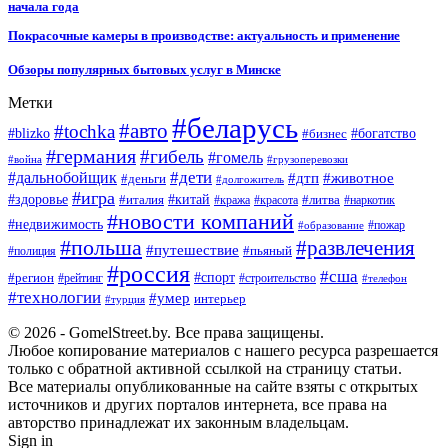
начала года
Покрасочные камеры в производстве: актуальность и применение
Обзоры популярных бытовых услуг в Минске
Метки
#беларусь
#авто
#tochka
#blizko
#бизнес
#богатство
#германия
#гибель
#гомель
#война
#грузоперевозки
#дальнобойщик
#дети
#дтп
#животное
#деньги
#долгожитель
#игра
#китай
#здоровье
#литва
#италия
#кража
#красота
#наркотик
#новости компаний
#недвижимость
#пожар
#образование
#польша
#развлечения
#путешествие
#пьяный
#полиция
#россия
#сша
#спорт
#регион
#рейтинг
#строительство
#телефон
#технологии
#умер
интерьер
#турция
© 2026 - GomelStreet.by. Все права защищены.
Любое копирование материалов с нашего ресурса разрешается
только с обратной активной ссылкой на страницу статьи.
Все материалы опубликованные на сайте взяты с открытых
источников и других порталов интернета, все права на
авторство принадлежат их законным владельцам.
Sign in