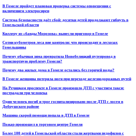
В Гомеле пройдет плановая проверка системы оповещения с
включением электросирен
Система безопасности даёт сбой: десятки детей продолжают гибнуть в
Гомельской области
Киллеру из «банды Морозова» вынесли приговор в Гомеле
Сотни кубометров леса вне контроля: что происходит в лесхозах
Гомельщины
Почему обычная зима превратила Новобелицкий путепровод в
транспортную проблему Гомеля?
Почему два жилых дома в Гомеле остались без горячей воды?
В Гомеле женщина потеряла ноги при переходе железнодорожных путей
На Речицком проспекте в Гомеле произошло ДТП с участием такси:
пострадали три человека
Один человек погиб и трое госпитализировано после ДТП с лосем в
Добрушском районе
Машина скорой помощи попала в ДТП в Гомеле
Пожар произошел в торговом центре Гомеля
Более 100 детей в Гомельской области стали жертвами педофилов с