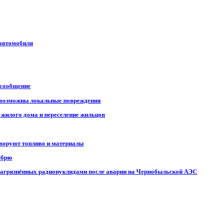
 автомобиля
 сообщение
, возможны локальные повреждения
 жилого дома и переселение жильцов
 воруют топливо и материалы
ябрю
, загрязнённых радионуклидами после аварии на Чернобыльской АЭС