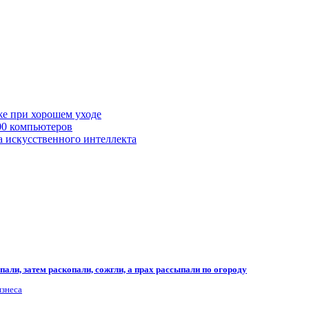
же при хорошем уходе
00 компьютеров
а искусственного интеллекта
али, затем раскопали, сожгли, а прах рассыпали по огороду
изнеса