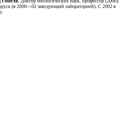
 Гомеля.
Доктор биологических наук, профессор (2000).
аруси (в 2000—02 заведующий лабораторией). С 2002 в
р.