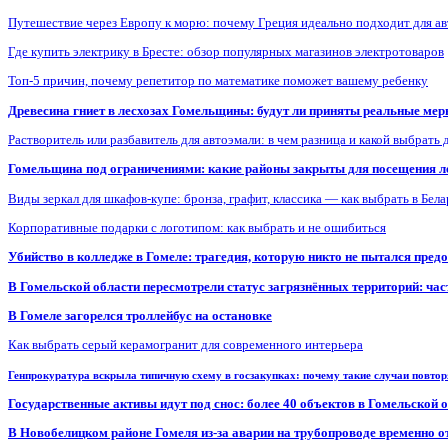
Путешествие через Европу к морю: почему Греция идеально подходит для а
Где купить электрику в Бресте: обзор популярных магазинов электротоваров
Топ-5 причин, почему репетитор по математике поможет вашему ребенку
Древесина гниет в лесхозах Гомельщины: будут ли приняты реальные ме
Растворитель или разбавитель для автоэмали: в чем разница и какой выбрать 
Гомельщина под ограничениями: какие районы закрыты для посещения ле
Виды зеркал для шкафов-купе: бронза, графит, классика — как выбрать в Бел
Корпоративные подарки с логотипом: как выбрать и не ошибиться
Убийство в колледже в Гомеле: трагедия, которую никто не пытался пред
В Гомельской области пересмотрели статус загрязнённых территорий: ча
В Гомеле загорелся троллейбус на остановке
Как выбрать серый керамогранит для современного интерьера
Генпрокуратура вскрыла типичную схему в госзакупках: почему такие случаи повто
Государственные активы идут под снос: более 40 объектов в Гомельской 
В Новобелицком районе Гомеля из-за аварии на трубопроводе временно 