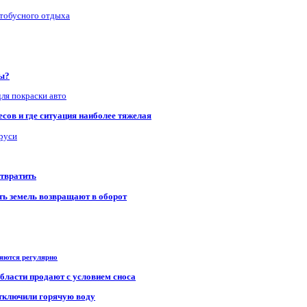
втобусного отдыха
ры?
для покраски авто
сов и где ситуация наиболее тяжелая
аруси
отвратить
сть земель возвращают в оборот
ряются регулярно
области продают с условием сноса
отключили горячую воду