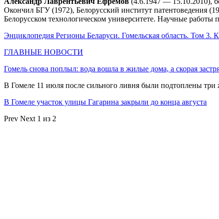
Александр Лаврентьевич Ефремов
(4.6.1947 — 15.10.2010),
Окончил БГУ (1972), Белорусский институт патентоведения (1
Белорусском технологическом университете. Научные работы п
Энциклопедия Регионы Беларуси. Гомельская область. Том 3. К
ГЛАВНЫЕ НОВОСТИ
Гомель снова поплыл: вода вошла в жилые дома, а скорая застр
В Гомеле 11 июля после сильного ливня были подтоплены три
В Гомеле участок улицы Гагарина закрыли до конца августа
Prev
Next
1 из 2