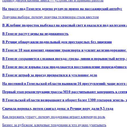
Привод дверей кабины лифта — устройство и принцип работы
На трассе под Гомелем дерево рухнуло прямо на пассажирский автобус
Ловушка выбора: почему покупка телевизора стала квестом
В Жлобине подросток выбежал на красный свет и оказался под колесами
В Гомеле растут цены на недвижимость
В Речице обнаружили подпольный дом престарелых без лицензии
В Гомеле 10 мая изменят движение транспорта и усилят железнодорожное
В Гомеле сохраняется сложная погода: грозы, ливни и порывистый ветер
В Гомеле после взрыва газа продолжается восстановление повреждённого
В Гомеле штраф за проезд превратился в уголовное дело
На посевной в Гомельской области выявили 16 преступлений: чаще всего
Первый этап реконструкции трассы М10 рассчитывают завершить к сент
В Гомельской области возвращают в оборот более 1300 гектаров земель
Сначала воровал, потом сжигал дома: в Речице вору дали 9,5 года
Как пережить утрату: почему поддержка играет ключевую роль
Бизнес за рубежом: ключевые тенденции и что нужно учитывать