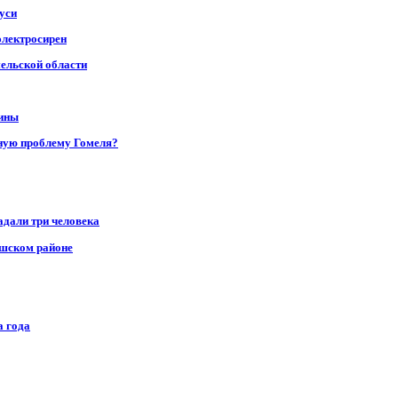
уси
электросирен
мельской области
щины
ную проблему Гомеля?
адали три человека
ушском районе
а года