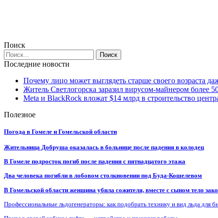
Поиск
Последние новости
Почему лицо может выглядеть старше своего возраста да
Житель Светлогорска заразил вирусом-майнером более 5
Meta и BlackRock вложат $14 млрд в строительство центр
Полезное
Погода в Гомеле и Гомельской области
Жительница Добруша оказалась в больнице после падения в колодец
В Гомеле подросток погиб после падения с пятнадцатого этажа
Два человека погибли в лобовом столкновении под Буда-Кошелевом
В Гомельской области женщина убила сожителя, вместе с сыном тело закоп
Профессиональные льдогенераторы: как подобрать технику и вид льда для б