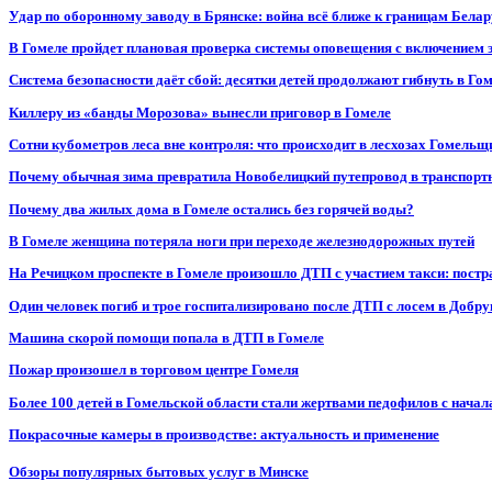
Удар по оборонному заводу в Брянске: война всё ближе к границам Белар
В Гомеле пройдет плановая проверка системы оповещения с включением 
Система безопасности даёт сбой: десятки детей продолжают гибнуть в Го
Киллеру из «банды Морозова» вынесли приговор в Гомеле
Сотни кубометров леса вне контроля: что происходит в лесхозах Гомель
Почему обычная зима превратила Новобелицкий путепровод в транспорт
Почему два жилых дома в Гомеле остались без горячей воды?
В Гомеле женщина потеряла ноги при переходе железнодорожных путей
На Речицком проспекте в Гомеле произошло ДТП с участием такси: постр
Один человек погиб и трое госпитализировано после ДТП с лосем в Добр
Машина скорой помощи попала в ДТП в Гомеле
Пожар произошел в торговом центре Гомеля
Более 100 детей в Гомельской области стали жертвами педофилов с начал
Покрасочные камеры в производстве: актуальность и применение
Обзоры популярных бытовых услуг в Минске