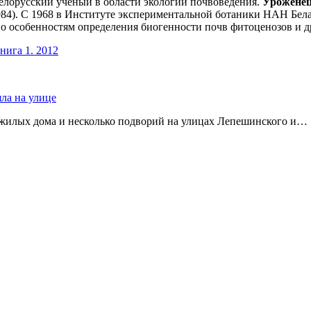
 белорусский учёный в области экологии почвоведения.
Уроженец
984). С 1968 в Институте экспериментальной ботаники НАН Бел
о особенностям определения биогенности почв фитоценозов и д
нига 1. 2012
яла на улице
 жилых дома и несколько подворий на улицах Лепешинского и…