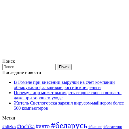
Поиск
Последние новости
В Гомеле при внесении выручки на счёт компании
обнаружили фальшивые российские деньги
Почему лицо может выглядеть старше своего возраста
даже при хорошем уходе
Житель Светлогорска заразил вирусом-майнером более
500 компьютеров
Метки
#беларусь
#авто
#tochka
#blizko
#богатство
#бизнес