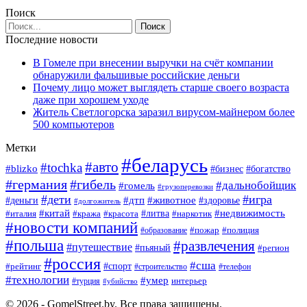
Поиск
Последние новости
В Гомеле при внесении выручки на счёт компании
обнаружили фальшивые российские деньги
Почему лицо может выглядеть старше своего возраста
даже при хорошем уходе
Житель Светлогорска заразил вирусом-майнером более
500 компьютеров
Метки
#беларусь
#авто
#tochka
#blizko
#богатство
#бизнес
#германия
#гибель
#дальнобойщик
#гомель
#грузоперевозки
#дети
#игра
#животное
#дтп
#деньги
#здоровье
#долгожитель
#китай
#недвижимость
#италия
#кража
#красота
#литва
#наркотик
#новости компаний
#пожар
#полиция
#образование
#польша
#развлечения
#путешествие
#пьяный
#регион
#россия
#сша
#спорт
#рейтинг
#строительство
#телефон
#технологии
#умер
#турция
интерьер
#убийство
© 2026 - GomelStreet.by. Все права защищены.