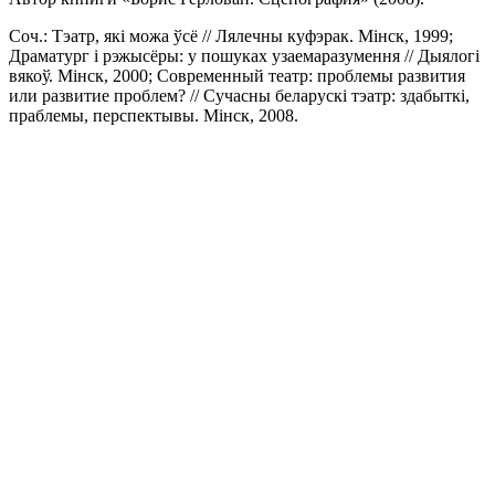
Соч.: Тэатр, які можа ўсё // Лялечны куфэрак. Мінск, 1999;
Драматург і рэжысёры: у пошуках узаемаразумення // Дыялогі
вякоў. Мінск, 2000; Современный театр: проблемы развития
или развитие проблем? // Сучасны беларускі тэатр: здабыткі,
праблемы, перспектывы. Мінск, 2008.