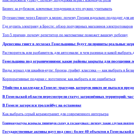
Бизнес за рубежом: ключевые тенденции и что нужно учитывать
Путешествие через Европу к морю: почему Греция идеально подходит для а
Где купить электрику в Бресте: обзор популярных магазинов электротоваров
Топ-5 причин, почему репетитор по математике поможет вашему ребенку
Древесина гниет в лесхозах Гомельщины: будут ли приняты реальные ме
Растворитель или разбавитель для автоэмали: в чем разница и какой выбрать 
Гомельщина под ограничениями: какие районы закрыты для посещения ле
Виды зеркал для шкафов-купе: бронза, графит, классика — как выбрать в Бел
Корпоративные подарки с логотипом: как выбрать и не ошибиться
Убийство в колледже в Гомеле: трагедия, которую никто не пытался пред
В Гомельской области пересмотрели статус загрязнённых территорий: ча
В Гомеле загорелся троллейбус на остановке
Как выбрать серый керамогранит для современного интерьера
Генпрокуратура вскрыла типичную схему в госзакупках: почему такие случаи повто
Государственные активы идут под снос: более 40 объектов в Гомельской 