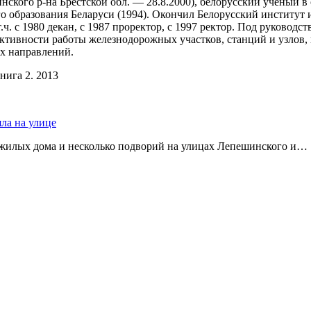
инского р-на Брестской обл. — 28.8.2000), белорусский учёный
го образования Беларуси (1994). Окончил Белорусский институт 
 т.ч. с 1980 декан, с 1987 проректор, с 1997 ректор. Под руков
ктивности работы железнодорожных участков, станций и узлов, 
х направлений.
нига 2. 2013
яла на улице
 жилых дома и несколько подворий на улицах Лепешинского и…