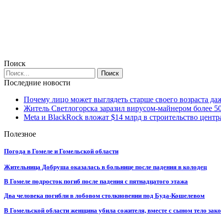
Поиск
Последние новости
Почему лицо может выглядеть старше своего возраста да
Житель Светлогорска заразил вирусом-майнером более 5
Meta и BlackRock вложат $14 млрд в строительство центр
Полезное
Погода в Гомеле и Гомельской области
Жительница Добруша оказалась в больнице после падения в колодец
В Гомеле подросток погиб после падения с пятнадцатого этажа
Два человека погибли в лобовом столкновении под Буда-Кошелевом
В Гомельской области женщина убила сожителя, вместе с сыном тело закоп