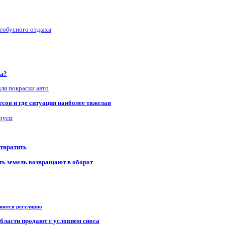
втобусного отдыха
ры?
для покраски авто
сов и где ситуация наиболее тяжелая
аруси
отвратить
сть земель возвращают в оборот
ряются регулярно
области продают с условием сноса