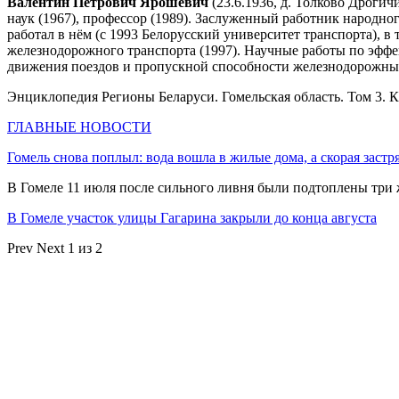
Валентин Петрович Ярошевич
(23.6.1936, д. Толково Дрогич
наук (1967), профессор (1989). Заслуженный работник народно
работал в нём (с 1993 Белорусский университет транспорта), в
железнодорожного транспорта (1997). Научные работы по эффе
движения поездов и пропускной способности железнодорожны
Энциклопедия Регионы Беларуси. Гомельская область. Том 3. К
ГЛАВНЫЕ НОВОСТИ
Гомель снова поплыл: вода вошла в жилые дома, а скорая застр
В Гомеле 11 июля после сильного ливня были подтоплены три
В Гомеле участок улицы Гагарина закрыли до конца августа
Prev
Next
1 из 2