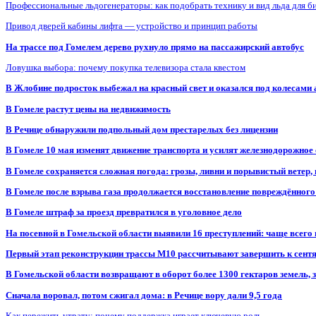
Профессиональные льдогенераторы: как подобрать технику и вид льда для б
Привод дверей кабины лифта — устройство и принцип работы
На трассе под Гомелем дерево рухнуло прямо на пассажирский автобус
Ловушка выбора: почему покупка телевизора стала квестом
В Жлобине подросток выбежал на красный свет и оказался под колесами
В Гомеле растут цены на недвижимость
В Речице обнаружили подпольный дом престарелых без лицензии
В Гомеле 10 мая изменят движение транспорта и усилят железнодорожное
В Гомеле сохраняется сложная погода: грозы, ливни и порывистый ветер
В Гомеле после взрыва газа продолжается восстановление повреждённого
В Гомеле штраф за проезд превратился в уголовное дело
На посевной в Гомельской области выявили 16 преступлений: чаще всего
Первый этап реконструкции трассы М10 рассчитывают завершить к сент
В Гомельской области возвращают в оборот более 1300 гектаров земель
Сначала воровал, потом сжигал дома: в Речице вору дали 9,5 года
Как пережить утрату: почему поддержка играет ключевую роль