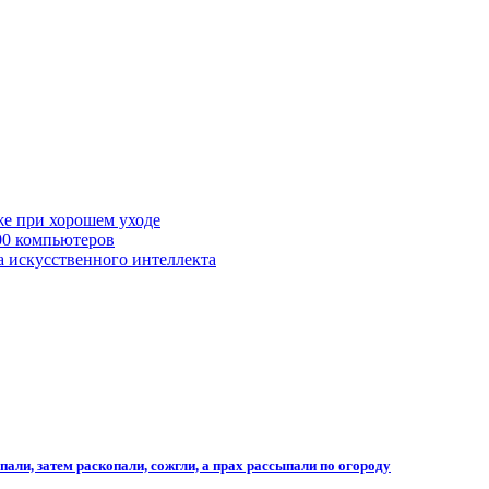
же при хорошем уходе
00 компьютеров
а искусственного интеллекта
али, затем раскопали, сожгли, а прах рассыпали по огороду