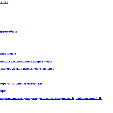
изнеса
 автомобиля
 сообщение
, возможны локальные повреждения
 жилого дома и переселение жильцов
 воруют топливо и материалы
ябрю
, загрязнённых радионуклидами после аварии на Чернобыльской АЭС