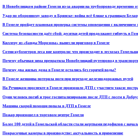
В Новобелицком районе Гомеля из-за аварии на трубопроводе временно 
Удар по оборонному заводу в Брянске: война всё ближе к границам Белар
В Гомеле пройдет плановая проверка системы оповещения с включением 
Система безопасности даёт сбой: десятки детей продолжают гибнуть в Го
Киллеру из «банды Морозова» вынесли приговор в Гомеле
Сотни кубометров леса вне контроля: что происходит в лесхозах Гомель
Почему обычная зима превратила Новобелицкий путепровод в транспорт
Почему два жилых дома в Гомеле остались без горячей воды?
В Гомеле женщина потеряла ноги при переходе железнодорожных путей
На Речицком проспекте в Гомеле произошло ДТП с участием такси: постр
Один человек погиб и трое госпитализировано после ДТП с лосем в Добр
Машина скорой помощи попала в ДТП в Гомеле
Пожар произошел в торговом центре Гомеля
Более 100 детей в Гомельской области стали жертвами педофилов с начал
Покрасочные камеры в производстве: актуальность и применение