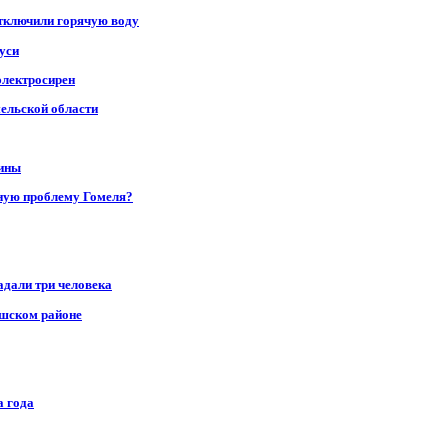
отключили горячую воду
уси
электросирен
мельской области
щины
ную проблему Гомеля?
адали три человека
ушском районе
а года