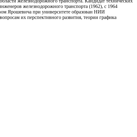
 в области железнодорожного транспорта. Кандидат технических
инженеров железнодорожного транспорта (1962), с 1964
одством Ярошевича при университете образован НИИ
вопросам их перспективного развития, теории графика