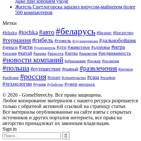
даже при хорошем уходе
Житель Светлогорска заразил вирусом-майнером более
500 компьютеров
Метки
#беларусь
#авто
#tochka
#blizko
#богатство
#бизнес
#германия
#гибель
#дальнобойщик
#гомель
#грузоперевозки
#дети
#игра
#животное
#дтп
#деньги
#здоровье
#долгожитель
#китай
#недвижимость
#италия
#кража
#красота
#литва
#наркотик
#новости компаний
#пожар
#полиция
#образование
#польша
#развлечения
#путешествие
#пьяный
#регион
#россия
#сша
#спорт
#рейтинг
#строительство
#телефон
#технологии
#умер
#турция
интерьер
#убийство
© 2026 - GomelStreet.by. Все права защищены.
Любое копирование материалов с нашего ресурса разрешается
только с обратной активной ссылкой на страницу статьи.
Все материалы опубликованные на сайте взяты с открытых
источников и других порталов интернета, все права на
авторство принадлежат их законным владельцам.
Sign in