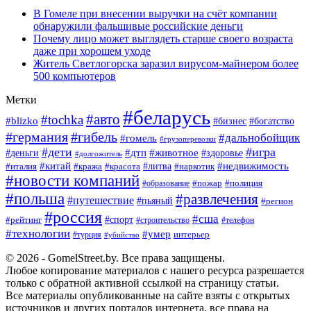
В Гомеле при внесении выручки на счёт компании
обнаружили фальшивые российские деньги
Почему лицо может выглядеть старше своего возраста
даже при хорошем уходе
Житель Светлогорска заразил вирусом-майнером более
500 компьютеров
Метки
#беларусь
#авто
#tochka
#blizko
#богатство
#бизнес
#германия
#гибель
#дальнобойщик
#гомель
#грузоперевозки
#дети
#игра
#животное
#дтп
#деньги
#здоровье
#долгожитель
#китай
#недвижимость
#италия
#кража
#красота
#литва
#наркотик
#новости компаний
#пожар
#полиция
#образование
#польша
#развлечения
#путешествие
#пьяный
#регион
#россия
#сша
#спорт
#рейтинг
#строительство
#телефон
#технологии
#умер
#турция
интерьер
#убийство
© 2026 - GomelStreet.by. Все права защищены.
Любое копирование материалов с нашего ресурса разрешается
только с обратной активной ссылкой на страницу статьи.
Все материалы опубликованные на сайте взяты с открытых
источников и других порталов интернета, все права на