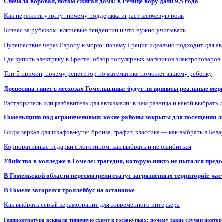
Сначала воровал, потом сжигал дома: в Речице вору дали 9,5 года
Как пережить утрату: почему поддержка играет ключевую роль
Бизнес за рубежом: ключевые тенденции и что нужно учитывать
Путешествие через Европу к морю: почему Греция идеально подходит для а
Где купить электрику в Бресте: обзор популярных магазинов электротоваров
Топ-5 причин, почему репетитор по математике поможет вашему ребенку
Древесина гниет в лесхозах Гомельщины: будут ли приняты реальные ме
Растворитель или разбавитель для автоэмали: в чем разница и какой выбрать 
Гомельщина под ограничениями: какие районы закрыты для посещения ле
Виды зеркал для шкафов-купе: бронза, графит, классика — как выбрать в Бел
Корпоративные подарки с логотипом: как выбрать и не ошибиться
Убийство в колледже в Гомеле: трагедия, которую никто не пытался пред
В Гомельской области пересмотрели статус загрязнённых территорий: ча
В Гомеле загорелся троллейбус на остановке
Как выбрать серый керамогранит для современного интерьера
Генпрокуратура вскрыла типичную схему в госзакупках: почему такие случаи повто