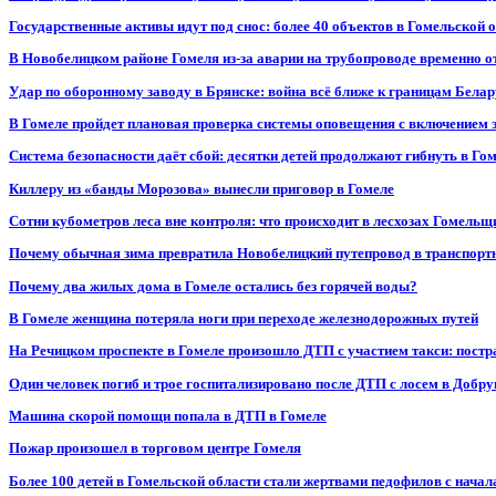
Государственные активы идут под снос: более 40 объектов в Гомельской 
В Новобелицком районе Гомеля из-за аварии на трубопроводе временно 
Удар по оборонному заводу в Брянске: война всё ближе к границам Белар
В Гомеле пройдет плановая проверка системы оповещения с включением 
Система безопасности даёт сбой: десятки детей продолжают гибнуть в Го
Киллеру из «банды Морозова» вынесли приговор в Гомеле
Сотни кубометров леса вне контроля: что происходит в лесхозах Гомель
Почему обычная зима превратила Новобелицкий путепровод в транспорт
Почему два жилых дома в Гомеле остались без горячей воды?
В Гомеле женщина потеряла ноги при переходе железнодорожных путей
На Речицком проспекте в Гомеле произошло ДТП с участием такси: постр
Один человек погиб и трое госпитализировано после ДТП с лосем в Добр
Машина скорой помощи попала в ДТП в Гомеле
Пожар произошел в торговом центре Гомеля
Более 100 детей в Гомельской области стали жертвами педофилов с начал