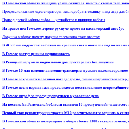
В Гомельской области женщина убила сожителя, вместе с сыном тело закоп
Профессиональные льдогенераторы: как подобрать технику и вид льда для б
Привод дверей кабины лифта — устройство и принцип работы
На трассе под Гомелем дерево рухнуло прямо на пассажирский автобус
Ловушка выбора: почему покупка телевизора стала квестом
В Жлобине подросток выбежал на красный свет и оказался под колесами
В Гомеле растут цены на недвижимость
В Речице обнаружили подпольный дом престарелых без лицензии
В Гомеле 10 мая изменят движение транспорта и усилят железнодорожное
В Гомеле сохраняется сложная погода: грозы, ливни и порывистый ветер
В Гомеле после взрыва газа продолжается восстановление повреждённого
В Гомеле штраф за проезд превратился в уголовное дело
На посевной в Гомельской области выявили 16 преступлений: чаще всего
Первый этап реконструкции трассы М10 рассчитывают завершить к сент
В Гомельской области возвращают в оборот более 1300 гектаров земель