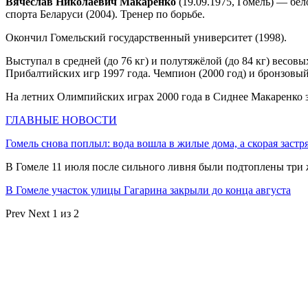
Вячеслав Николаевич Макаренко
(19.09.1975, Гомель) — бел
спорта Беларуси (2004). Тренер по борьбе.
Окончил Гомельский государственный университет (1998).
Выступал в средней (до 76 кг) и полутяжёлой (до 84 кг) весов
Прибалтийских игр 1997 года. Чемпион (2000 год) и бронзовы
На летних Олимпийских играх 2000 года в Сиднее Макаренко з
ГЛАВНЫЕ НОВОСТИ
Гомель снова поплыл: вода вошла в жилые дома, а скорая застр
В Гомеле 11 июля после сильного ливня были подтоплены три
В Гомеле участок улицы Гагарина закрыли до конца августа
Prev
Next
1 из 2