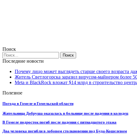
Поиск
Последние новости
Почему лицо может выглядеть старше своего возраста да
Житель Светлогорска заразил вирусом-майнером более 5
Meta и BlackRock вложат $14 млрд в строительство центр
Полезное
Погода в Гомеле и Гомельской области
Жительница Добруша оказалась в больнице после падения в колодец
В Гомеле подросток погиб после падения с пятнадцатого этажа
Два человека погибли в лобовом столкновении под Буда-Кошелевом