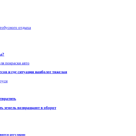
втобусного отдыха
ры?
для покраски авто
сов и где ситуация наиболее тяжелая
аруси
отвратить
сть земель возвращают в оборот
ряются регулярно