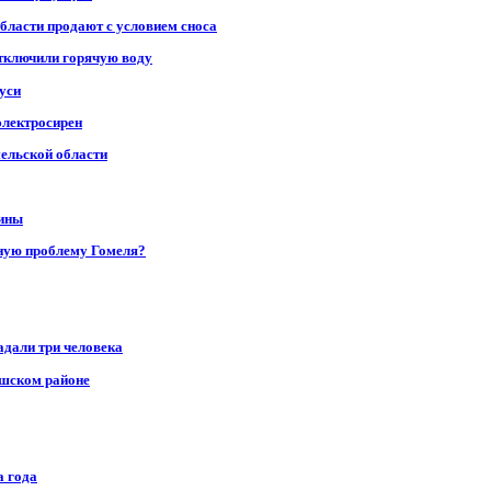
области продают с условием сноса
отключили горячую воду
уси
электросирен
мельской области
щины
ную проблему Гомеля?
адали три человека
ушском районе
а года