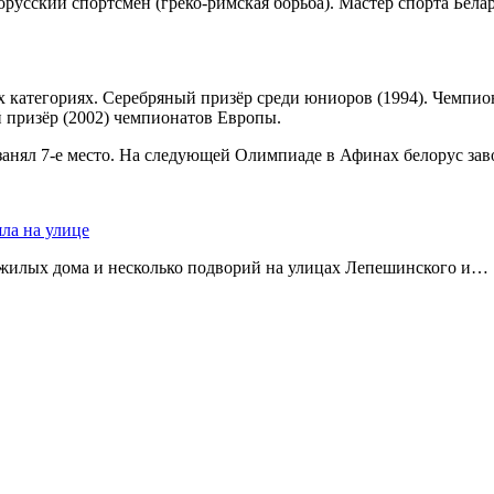
орусский спортсмен (греко-римская борьба). Мастер спорта Бел
ых категориях. Серебряный призёр среди юниоров (1994). Чемпио
й призёр (2002) чемпионатов Европы.
анял 7-е место. На следующей Олимпиаде в Афинах белорус зав
яла на улице
 жилых дома и несколько подворий на улицах Лепешинского и…