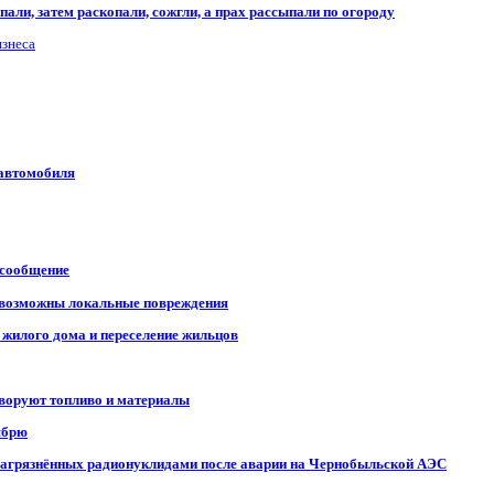
али, затем раскопали, сожгли, а прах рассыпали по огороду
изнеса
 автомобиля
 сообщение
, возможны локальные повреждения
 жилого дома и переселение жильцов
 воруют топливо и материалы
ябрю
, загрязнённых радионуклидами после аварии на Чернобыльской АЭС