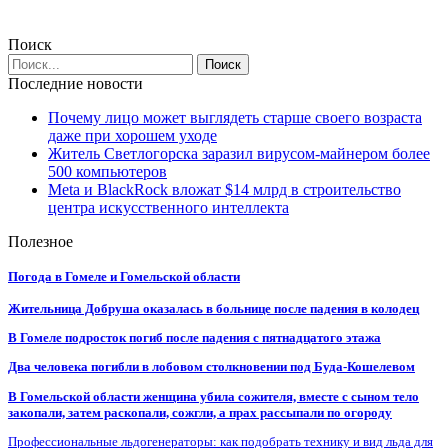
Поиск
Последние новости
Почему лицо может выглядеть старше своего возраста
даже при хорошем уходе
Житель Светлогорска заразил вирусом-майнером более
500 компьютеров
Meta и BlackRock вложат $14 млрд в строительство
центра искусственного интеллекта
Полезное
Погода в Гомеле и Гомельской области
Жительница Добруша оказалась в больнице после падения в колодец
В Гомеле подросток погиб после падения с пятнадцатого этажа
Два человека погибли в лобовом столкновении под Буда-Кошелевом
В Гомельской области женщина убила сожителя, вместе с сыном тело
закопали, затем раскопали, сожгли, а прах рассыпали по огороду
Профессиональные льдогенераторы: как подобрать технику и вид льда для