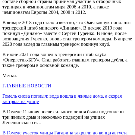
составе сборной страны принимал участие в отборочных
турнирах к чемпионатам мира 2006 и 2010, а также
чемпионатам Европы 2004, 2008 и 2012.
В январе 2018 года стало известно, что Омельянчук пополнит
тренерский штаб минского «Динамо». В начале 2019 года
покинул «Динамо» вместе с Сергей Гуренко. В июне, после
возвращения Гуренко, вновь стал тренером команды. В апреле
2020 года вслед за главным тренером покинул клуб.
В июне 2021 года вошёл в тренерский штаб клуба
«Энергетик-БГУ». Стал работать главным тренером дубля, а
также тренером в основной команде.
Метки:
ГЛАВНЫЕ НОВОСТИ
Гомель снова поплыл: вода вошла в жилые дома, а скорая
застряла на улице
В Гомеле 11 июля после сильного ливня были подтоплены
три жилых дома и несколько подворий на улицах
Лепешинского и…
В Гомеле участок улицы Гагарина закрыли до конца августа