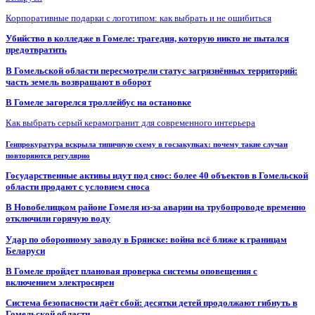
Корпоративные подарки с логотипом: как выбрать и не ошибиться
Убийство в колледже в Гомеле: трагедия, которую никто не пытался
предотвратить
В Гомельской области пересмотрели статус загрязнённых территорий:
часть земель возвращают в оборот
В Гомеле загорелся троллейбус на остановке
Как выбрать серый керамогранит для современного интерьера
Генпрокуратура вскрыла типичную схему в госзакупках: почему такие случаи
повторяются регулярно
Государственные активы идут под снос: более 40 объектов в Гомельской
области продают с условием сноса
В Новобелицком районе Гомеля из-за аварии на трубопроводе временно
отключили горячую воду
Удар по оборонному заводу в Брянске: война всё ближе к границам
Беларуси
В Гомеле пройдет плановая проверка системы оповещения с
включением электросирен
Система безопасности даёт сбой: десятки детей продолжают гибнуть в
Гомельской области