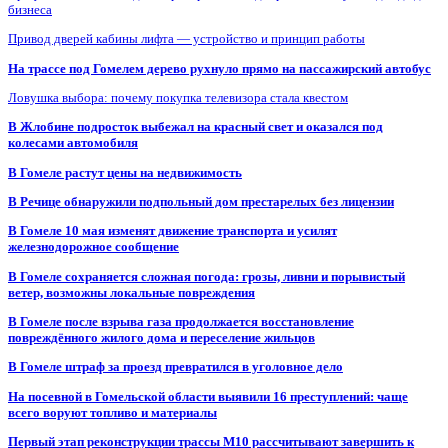
бизнеса
Привод дверей кабины лифта — устройство и принцип работы
На трассе под Гомелем дерево рухнуло прямо на пассажирский автобус
Ловушка выбора: почему покупка телевизора стала квестом
В Жлобине подросток выбежал на красный свет и оказался под
колесами автомобиля
В Гомеле растут цены на недвижимость
В Речице обнаружили подпольный дом престарелых без лицензии
В Гомеле 10 мая изменят движение транспорта и усилят
железнодорожное сообщение
В Гомеле сохраняется сложная погода: грозы, ливни и порывистый
ветер, возможны локальные повреждения
В Гомеле после взрыва газа продолжается восстановление
повреждённого жилого дома и переселение жильцов
В Гомеле штраф за проезд превратился в уголовное дело
На посевной в Гомельской области выявили 16 преступлений: чаще
всего воруют топливо и материалы
Первый этап реконструкции трассы М10 рассчитывают завершить к