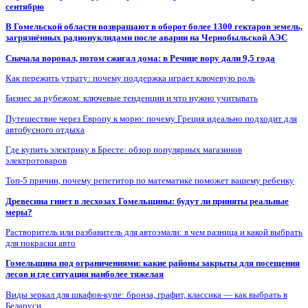
сентябрю
В Гомельской области возвращают в оборот более 1300 гектаров земель,
загрязнённых радионуклидами после аварии на Чернобыльской АЭС
Сначала воровал, потом сжигал дома: в Речице вору дали 9,5 года
Как пережить утрату: почему поддержка играет ключевую роль
Бизнес за рубежом: ключевые тенденции и что нужно учитывать
Путешествие через Европу к морю: почему Греция идеально подходит для
автобусного отдыха
Где купить электрику в Бресте: обзор популярных магазинов
электротоваров
Топ-5 причин, почему репетитор по математике поможет вашему ребенку
Древесина гниет в лесхозах Гомельщины: будут ли приняты реальные
меры?
Растворитель или разбавитель для автоэмали: в чем разница и какой выбрать
для покраски авто
Гомельщина под ограничениями: какие районы закрыты для посещения
лесов и где ситуация наиболее тяжелая
Виды зеркал для шкафов-купе: бронза, графит, классика — как выбрать в
Беларуси