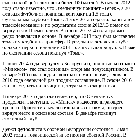
сыграл в общей сложности более 100 матчей. В начале 2012
года стало известно, что Омельянчук покинет «Терек», а 20
февраля футболист подписал контракт на 1,5 года с
футбольным клубом «Томь». Летом 2012 года стал капитаном
томской команды и по результатам сезона 2012/13 помог ей
вернуться в Премьер-лигу. В сезоне 2013/14 из-за травмы
редко появлялся в основе. В декабре 2013 года был выставлен
томским клубом на трансфер. В результате остался в клубе,
однако в первой половине 2014 года выступал за дубль. В мае
по окончании сезона покинул «Томь».
1 июля 2014 года вернулся в Белоруссию, подписав контракт с
«Минском», где стал основным опорным полузащитником. В
январе 2015 года продлил контракт с минчанами, в январе
2016 года очередной раз продлил соглашение. В сезоне 2016
стал выступать на позиции центрального защитника.
В январе 2017 года стало известно, что Омельянчук
продолжит выступать за «Минск» в качестве играющего
тренера. Пропустив начало сезона из-за травмы, позднее
вернул место в основном составе. В декабре покинул
столичный клуб.
Дебют футболиста в сборной Белоруссии состоялся 17 мая
2002 года в товарищеской игре против сборной России. В