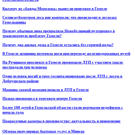
Киллеру из «банды Морозова» вынесли приговор в Гомеле
Сотни кубометров леса вне контроля: что происходит в лесхозах
Гомельщины
Почему обычная зима превратила Новобелицкий путепровод в
транспортную проблему Гомеля?
Почему два жилых дома в Гомеле остались без горячей воды?
В Гомеле женщина потеряла ноги при переходе железнодорожных путей
На Речицком проспекте в Гомеле произошло ДТП с участием такси:
пострадали три человека
Один человек погиб и трое госпитализировано после ДТП с лосем в
Добрушском районе
Машина скорой помощи попала в ДТП в Гомеле
Пожар произошел в торговом центре Гомеля
Более 100 детей в Гомельской области стали жертвами педофилов с
начала года
Покрасочные камеры в производстве: актуальность и применение
Обзоры популярных бытовых услуг в Минске