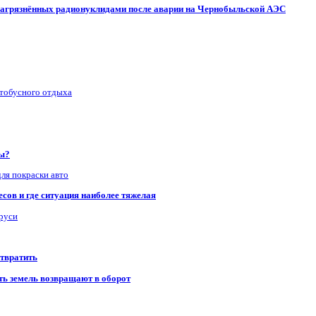
, загрязнённых радионуклидами после аварии на Чернобыльской АЭС
втобусного отдыха
ры?
для покраски авто
сов и где ситуация наиболее тяжелая
аруси
отвратить
сть земель возвращают в оборот