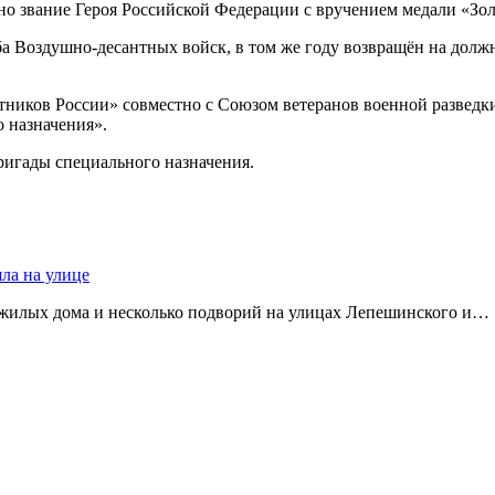
 звание Героя Российской Федерации с вручением медали «Золо
а Воздушно-десантных войск, в том же году возвращён на должн
нтников России» совместно с Союзом ветеранов военной разве
 назначения».
ригады специального назначения.
яла на улице
 жилых дома и несколько подворий на улицах Лепешинского и…