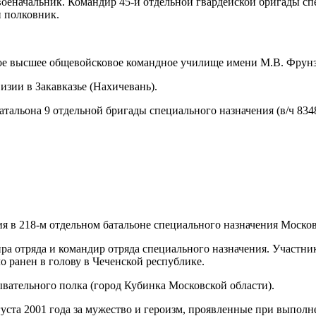
военачальник. Командир 45-й отдельной гвардейской бригады сп
и полковник.
ое высшее общевойсковое командное училище имени М.В. Фрунзе,
изии в Закавказье (Нахичевань).
атальона 9 отдельной бригады специального назначения (в/ч 83
я в 218-м отдельном батальоне специального назначения Москов
ира отряда и командир отряда специального назначения. Учас
о ранен в голову в Чеченской республике.
ывательного полка (город Кубинка Московской области).
уста 2001 года за мужество и героизм, проявленные при выполн