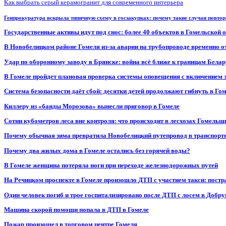
Как выбрать серый керамогранит для современного интерьера
Генпрокуратура вскрыла типичную схему в госзакупках: почему такие случаи повто
Государственные активы идут под снос: более 40 объектов в Гомельской 
В Новобелицком районе Гомеля из-за аварии на трубопроводе временно 
Удар по оборонному заводу в Брянске: война всё ближе к границам Белар
В Гомеле пройдет плановая проверка системы оповещения с включением 
Система безопасности даёт сбой: десятки детей продолжают гибнуть в Го
Киллеру из «банды Морозова» вынесли приговор в Гомеле
Сотни кубометров леса вне контроля: что происходит в лесхозах Гомель
Почему обычная зима превратила Новобелицкий путепровод в транспорт
Почему два жилых дома в Гомеле остались без горячей воды?
В Гомеле женщина потеряла ноги при переходе железнодорожных путей
На Речицком проспекте в Гомеле произошло ДТП с участием такси: постр
Один человек погиб и трое госпитализировано после ДТП с лосем в Добр
Машина скорой помощи попала в ДТП в Гомеле
Пожар произошел в торговом центре Гомеля