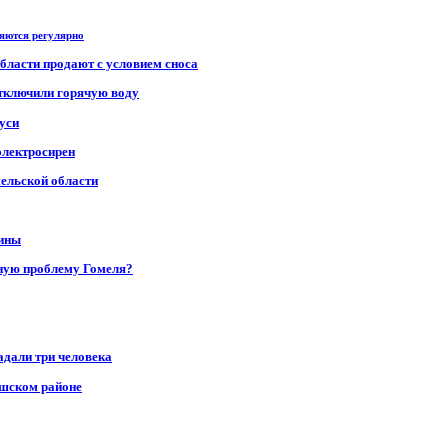
ряются регулярно
области продают с условием сноса
отключили горячую воду
уси
электросирен
мельской области
щины
ную проблему Гомеля?
адали три человека
ушском районе