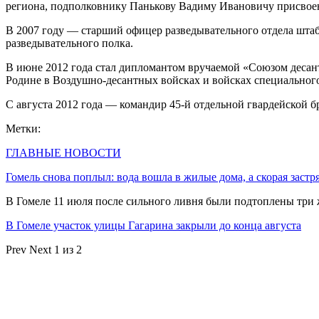
региона, подполковнику Панькову Вадиму Ивановичу присвоено
В 2007 году — старший офицер разведывательного отдела штаб
разведывательного полка.
В июне 2012 года стал дипломантом вручаемой «Союзом деса
Родине в Воздушно-десантных войсках и войсках специального
С августа 2012 года — командир 45-й отдельной гвардейской б
Метки:
ГЛАВНЫЕ НОВОСТИ
Гомель снова поплыл: вода вошла в жилые дома, а скорая застр
В Гомеле 11 июля после сильного ливня были подтоплены три
В Гомеле участок улицы Гагарина закрыли до конца августа
Prev
Next
1 из 2