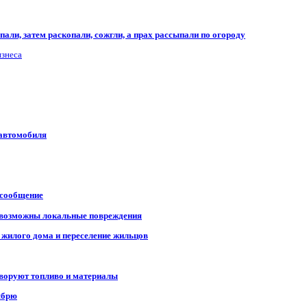
али, затем раскопали, сожгли, а прах рассыпали по огороду
изнеса
 автомобиля
 сообщение
, возможны локальные повреждения
 жилого дома и переселение жильцов
 воруют топливо и материалы
ябрю