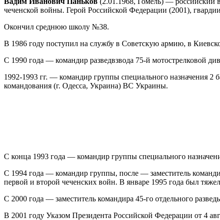
Вадим Иванович Паньков
(2.01.1968, Гомель) — российский 
чеченской войны. Герой Российской Федерации (2001), гварди
Окончил среднюю школу №38.
В 1986 году поступил на службу в Советскую армию, в Киевск
С 1990 года — командир разведвзвода 75-й мотострелковой див
1992-1993 гг. — командир группы специального назначения 2 б
командования (г. Одесса, Украина) ВС Украины.
С конца 1993 года — командир группы специального назначени
С 1994 года — командир группы, после — заместитель команд
первой и второй чеченских войн. В январе 1995 года был тяжел
С 2000 года — заместитель командира 45-го отдельного развед
В 2001 году Указом Президента Российской Федерации от 4 авг