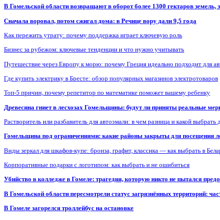
В Гомельской области возвращают в оборот более 1300 гектаров земель
Сначала воровал, потом сжигал дома: в Речице вору дали 9,5 года
Как пережить утрату: почему поддержка играет ключевую роль
Бизнес за рубежом: ключевые тенденции и что нужно учитывать
Путешествие через Европу к морю: почему Греция идеально подходит для а
Где купить электрику в Бресте: обзор популярных магазинов электротоваров
Топ-5 причин, почему репетитор по математике поможет вашему ребенку
Древесина гниет в лесхозах Гомельщины: будут ли приняты реальные ме
Растворитель или разбавитель для автоэмали: в чем разница и какой выбрать 
Гомельщина под ограничениями: какие районы закрыты для посещения ле
Виды зеркал для шкафов-купе: бронза, графит, классика — как выбрать в Бел
Корпоративные подарки с логотипом: как выбрать и не ошибиться
Убийство в колледже в Гомеле: трагедия, которую никто не пытался пред
В Гомельской области пересмотрели статус загрязнённых территорий: ча
В Гомеле загорелся троллейбус на остановке