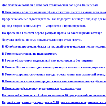
Два человека погибли в лобовом столкновении под Буда-Кошелевом
В Гомельской области женщина убила сожителя, вместе с сыном тело закоп
Профессиональные льдогенераторы: как подобрать технику и вид льда для б
Привод дверей кабины лифта — устройство и принцип работы
На трассе под Гомелем дерево рухнуло прямо на пассажирский автобус
Ловушка выбора: почему покупка телевизора стала квестом
В Жлобине подросток выбежал на красный свет и оказался под колесами
В Гомеле растут цены на недвижимость
В Речице обнаружили подпольный дом престарелых без лицензии
В Гомеле 10 мая изменят движение транспорта и усилят железнодорожное
В Гомеле сохраняется сложная погода: грозы, ливни и порывистый ветер
В Гомеле после взрыва газа продолжается восстановление повреждённого
В Гомеле штраф за проезд превратился в уголовное дело
На посевной в Гомельской области выявили 16 преступлений: чаще всего
Первый этап реконструкции трассы М10 рассчитывают завершить к сент