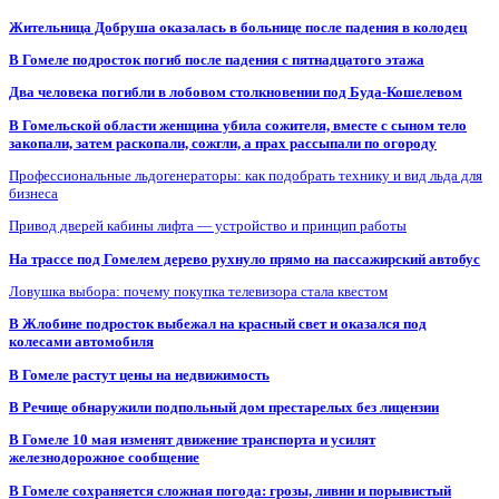
Жительница Добруша оказалась в больнице после падения в колодец
В Гомеле подросток погиб после падения с пятнадцатого этажа
Два человека погибли в лобовом столкновении под Буда-Кошелевом
В Гомельской области женщина убила сожителя, вместе с сыном тело
закопали, затем раскопали, сожгли, а прах рассыпали по огороду
Профессиональные льдогенераторы: как подобрать технику и вид льда для
бизнеса
Привод дверей кабины лифта — устройство и принцип работы
На трассе под Гомелем дерево рухнуло прямо на пассажирский автобус
Ловушка выбора: почему покупка телевизора стала квестом
В Жлобине подросток выбежал на красный свет и оказался под
колесами автомобиля
В Гомеле растут цены на недвижимость
В Речице обнаружили подпольный дом престарелых без лицензии
В Гомеле 10 мая изменят движение транспорта и усилят
железнодорожное сообщение
В Гомеле сохраняется сложная погода: грозы, ливни и порывистый