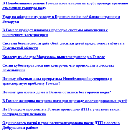
В Новобелицком районе Гомеля из-за аварии на трубопроводе временно
отключили горячую воду
Удар по оборонному заводу в Брянске: война всё ближе к границам
Беларуси
В Гомеле пройдет плановая проверка системы оповещения с
включением электросирен
Система безопасности даёт сбой: десятки детей продолжают гибнуть в
Гомельской области
Киллеру из «банды Морозова» вынесли приговор в Гомеле
Сотни кубометров леса вне контроля: что происходит в лесхозах
Гомельщины
Почему обычная зима превратила Новобелицкий путепровод в
транспортную проблему Гомеля?
Почему два жилых дома в Гомеле остались без горячей воды?
В Гомеле женщина потеряла ноги при переходе железнодорожных путей
На Речицком проспекте в Гомеле произошло ДТП с участием такси:
пострадали три человека
Один человек погиб и трое госпитализировано после ДТП с лосем в
Добрушском районе