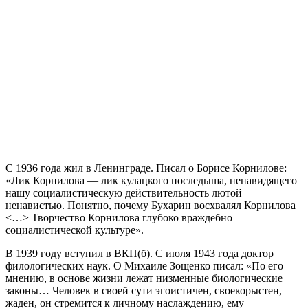
С 1936 года жил в Ленинграде. Писал о Борисе Корнилове:
«Лик Корнилова — лик кулацкого последыша, ненавидящего
нашу социалистическую действительность лютой
ненавистью. Понятно, почему Бухарин восхвалял Корнилова
<…> Творчество Корнилова глубоко враждебно
социалистической культуре».
В 1939 году вступил в ВКП(б). С июля 1943 года доктор
филологических наук. О Михаиле Зощенко писал: «По его
мнению, в основе жизни лежат низменные биологические
законы… Человек в своей сути эгоистичен, своекорыстен,
жаден, он стремится к личному наслаждению, ему