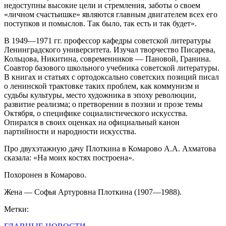
недоступны высокие цели и стремления, заботы о своем
«личном счастьишке» являются главным двигателем всех его
поступков и помыслов. Так было, так есть и так будет».
В 1949—1971 гг. профессор кафедры советской литературы
Ленинградского университета. Изучал творчество Писарева,
Кольцова, Никитина, современников — Пановой, Гранина.
Соавтор базового школьного учебника советской литературы.
В книгах и статьях с ортодоксально советских позиций писал
о ленинской трактовке таких проблем, как коммунизм и
судьбы культуры, место художника в эпоху революции,
развитие реализма; о претворении в поэзии и прозе темы
Октября, о специфике социалистического искусства.
Опирался в своих оценках на официальный канон
партийности и народности искусства.
Про двухэтажную дачу Плоткина в Комарово А.А. Ахматова
сказала: «На моих костях построена».
Похоронен в Комарово.
Жена — Софья Артуровна Плоткина (1907—1988).
Метки: