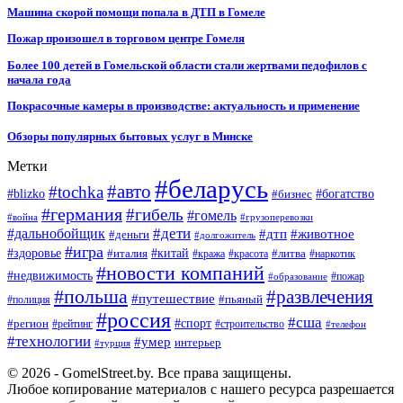
Машина скорой помощи попала в ДТП в Гомеле
Пожар произошел в торговом центре Гомеля
Более 100 детей в Гомельской области стали жертвами педофилов с
начала года
Покрасочные камеры в производстве: актуальность и применение
Обзоры популярных бытовых услуг в Минске
Метки
#беларусь
#авто
#tochka
#blizko
#бизнес
#богатство
#германия
#гибель
#гомель
#война
#грузоперевозки
#дальнобойщик
#дети
#дтп
#животное
#деньги
#долгожитель
#игра
#китай
#здоровье
#литва
#италия
#кража
#красота
#наркотик
#новости компаний
#недвижимость
#пожар
#образование
#польша
#развлечения
#путешествие
#пьяный
#полиция
#россия
#сша
#спорт
#регион
#рейтинг
#строительство
#телефон
#технологии
#умер
интерьер
#турция
© 2026 - GomelStreet.by. Все права защищены.
Любое копирование материалов с нашего ресурса разрешается