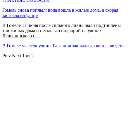
ГЛАВНЫЕ НОВОСТИ
Гомель снова поплыл: вода вошла в жилые дома, а скорая
застряла на улице
В Гомеле 11 июля после сильного ливня были подтоплены
три жилых дома и несколько подворий на улицах
Лепешинского и…
В Гомеле участок улицы Гагарина закрыли до конца августа
Prev
Next
1 из 2