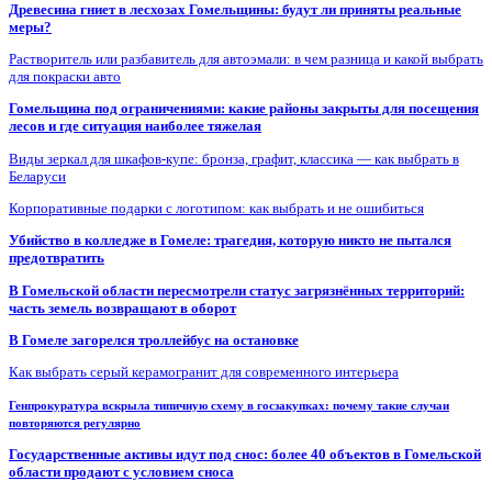
Древесина гниет в лесхозах Гомельщины: будут ли приняты реальные
меры?
Растворитель или разбавитель для автоэмали: в чем разница и какой выбрать
для покраски авто
Гомельщина под ограничениями: какие районы закрыты для посещения
лесов и где ситуация наиболее тяжелая
Виды зеркал для шкафов-купе: бронза, графит, классика — как выбрать в
Беларуси
Корпоративные подарки с логотипом: как выбрать и не ошибиться
Убийство в колледже в Гомеле: трагедия, которую никто не пытался
предотвратить
В Гомельской области пересмотрели статус загрязнённых территорий:
часть земель возвращают в оборот
В Гомеле загорелся троллейбус на остановке
Как выбрать серый керамогранит для современного интерьера
Генпрокуратура вскрыла типичную схему в госзакупках: почему такие случаи
повторяются регулярно
Государственные активы идут под снос: более 40 объектов в Гомельской
области продают с условием сноса