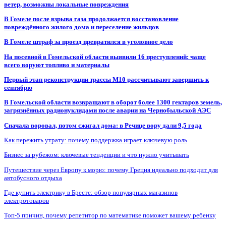
ветер, возможны локальные повреждения
В Гомеле после взрыва газа продолжается восстановление
повреждённого жилого дома и переселение жильцов
В Гомеле штраф за проезд превратился в уголовное дело
На посевной в Гомельской области выявили 16 преступлений: чаще
всего воруют топливо и материалы
Первый этап реконструкции трассы М10 рассчитывают завершить к
сентябрю
В Гомельской области возвращают в оборот более 1300 гектаров земель,
загрязнённых радионуклидами после аварии на Чернобыльской АЭС
Сначала воровал, потом сжигал дома: в Речице вору дали 9,5 года
Как пережить утрату: почему поддержка играет ключевую роль
Бизнес за рубежом: ключевые тенденции и что нужно учитывать
Путешествие через Европу к морю: почему Греция идеально подходит для
автобусного отдыха
Где купить электрику в Бресте: обзор популярных магазинов
электротоваров
Топ-5 причин, почему репетитор по математике поможет вашему ребенку