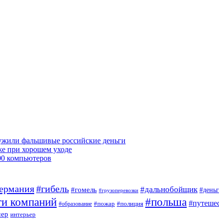
ружили фальшивые российские деньги
же при хорошем уходе
00 компьютеров
ермания
#гибель
#дальнобойщик
#гомель
#день
#грузоперевозки
ти компаний
#польша
#путеше
#пожар
#полиция
#образование
мер
интерьер