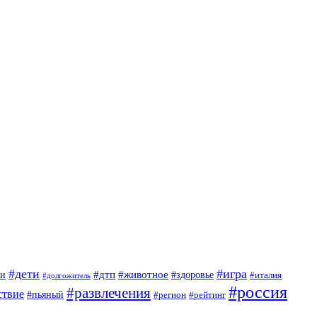
#дети
#игра
#животное
#дтп
ги
#здоровье
#италия
#долгожитель
#россия
#развлечения
ствие
#пьяный
#регион
#рейтинг