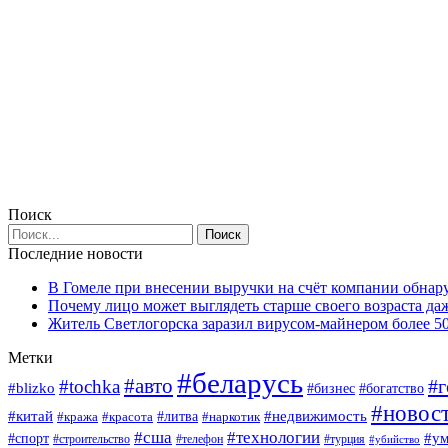
Поиск
Последние новости
В Гомеле при внесении выручки на счёт компании обна
Почему лицо может выглядеть старше своего возраста да
Житель Светлогорска заразил вирусом-майнером более 5
Метки
#беларусь
#авто
#г
#tochka
#blizko
#богатство
#бизнес
#новос
#китай
#недвижимость
#кража
#красота
#литва
#наркотик
#сша
#технологии
#у
#спорт
#строительство
#телефон
#турция
#убийство