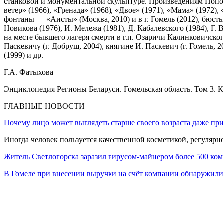
станковой и монументальной скульптуре. Произведениям Попо
ветер» (1966), «Гренада» (1968), «Двое» (1971), «Мама» (1972)
фонтаны — «Аисты» (Москва, 2010) и в г. Гомель (2012), бюсты
Новикова (1976), И. Мележа (1981), Д. Кабалевского (1984), Г.
на месте бывшего лагеря смерти в г.п. Озаричи Калинковичского
Паскевичу (г. Добруш, 2004), княгине И. Паскевич (г. Гомель, 
(1999) и др.
Г.А. Фатыхова
Энциклопедия Регионы Беларуси. Гомельская область. Том 3. К
ГЛАВНЫЕ НОВОСТИ
Почему лицо может выглядеть старше своего возраста даже пр
Иногда человек пользуется качественной косметикой, регулярн
Житель Светлогорска заразил вирусом-майнером более 500 ко
В Гомеле при внесении выручки на счёт компании обнаружи