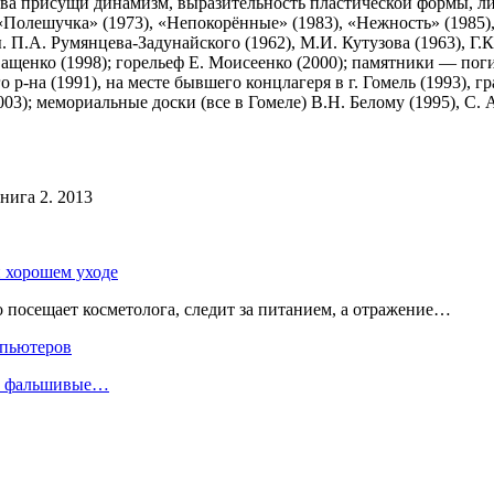
ва присущи динамизм, выразительность пластической формы, л
, «Полешучка» (1973), «Непокорённые» (1983), «Нежность» (1985)
. П.А. Румянцева-Задунайского (1962), М.И. Кутузова (1963), Г.
 Ващенко (1998); горельеф Е. Моисеенко (2000); памятники — пог
 р-на (1991), на месте бывшего концлагеря в г. Гомель (1993), г
2003); мемориальные доски (все в Гомеле) В.Н. Белому (1995), С.
нига 2. 2013
и хорошем уходе
о посещает косметолога, следит за питанием, а отражение…
мпьютеров
ли фальшивые…