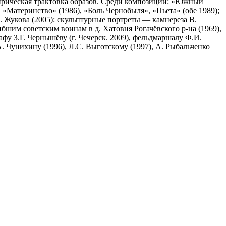
ирическая трактовка образов. Среди композиций: «Южный
, «Материнство» (1986), «Боль Чернобыля», «Пьета» (обе 1989);
К. Жукова (2005): скульптурные портреты — камнереза В.
ибшим советским воинам в д. Хатовня Рогачёвского р-на (1969),
рафу З.Г. Чернышёву (г. Чечерск. 2009), фельдмаршалу Ф.И.
 А. Чунихину (1996), Л.С. Выготскому (1997), А. Рыбальченко