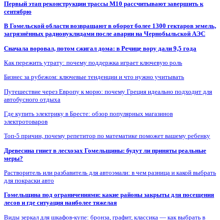
Первый этап реконструкции трассы М10 рассчитывают завершить к
сентябрю
В Гомельской области возвращают в оборот более 1300 гектаров земель,
загрязнённых радионуклидами после аварии на Чернобыльской АЭС
Сначала воровал, потом сжигал дома: в Речице вору дали 9,5 года
Как пережить утрату: почему поддержка играет ключевую роль
Бизнес за рубежом: ключевые тенденции и что нужно учитывать
Путешествие через Европу к морю: почему Греция идеально подходит для
автобусного отдыха
Где купить электрику в Бресте: обзор популярных магазинов
электротоваров
Топ-5 причин, почему репетитор по математике поможет вашему ребенку
Древесина гниет в лесхозах Гомельщины: будут ли приняты реальные
меры?
Растворитель или разбавитель для автоэмали: в чем разница и какой выбрать
для покраски авто
Гомельщина под ограничениями: какие районы закрыты для посещения
лесов и где ситуация наиболее тяжелая
Виды зеркал для шкафов-купе: бронза, графит, классика — как выбрать в