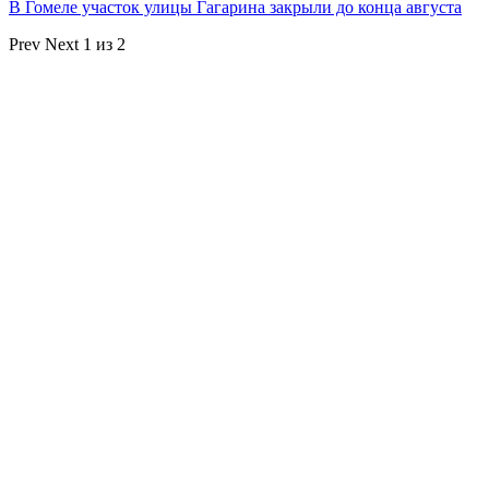
В Гомеле участок улицы Гагарина закрыли до конца августа
Prev
Next
1 из 2