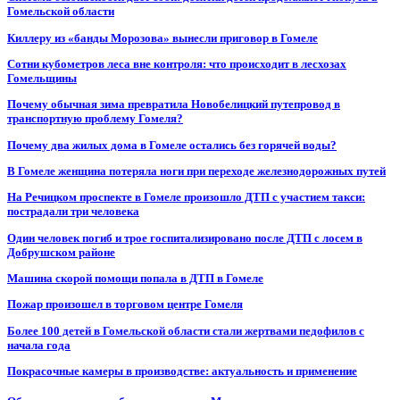
Гомельской области
Киллеру из «банды Морозова» вынесли приговор в Гомеле
Сотни кубометров леса вне контроля: что происходит в лесхозах
Гомельщины
Почему обычная зима превратила Новобелицкий путепровод в
транспортную проблему Гомеля?
Почему два жилых дома в Гомеле остались без горячей воды?
В Гомеле женщина потеряла ноги при переходе железнодорожных путей
На Речицком проспекте в Гомеле произошло ДТП с участием такси:
пострадали три человека
Один человек погиб и трое госпитализировано после ДТП с лосем в
Добрушском районе
Машина скорой помощи попала в ДТП в Гомеле
Пожар произошел в торговом центре Гомеля
Более 100 детей в Гомельской области стали жертвами педофилов с
начала года
Покрасочные камеры в производстве: актуальность и применение