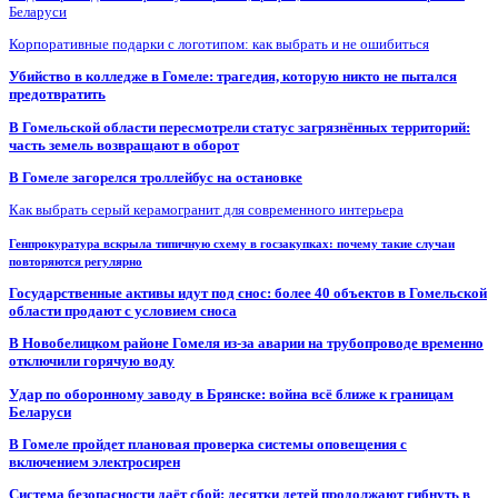
Беларуси
Корпоративные подарки с логотипом: как выбрать и не ошибиться
Убийство в колледже в Гомеле: трагедия, которую никто не пытался
предотвратить
В Гомельской области пересмотрели статус загрязнённых территорий:
часть земель возвращают в оборот
В Гомеле загорелся троллейбус на остановке
Как выбрать серый керамогранит для современного интерьера
Генпрокуратура вскрыла типичную схему в госзакупках: почему такие случаи
повторяются регулярно
Государственные активы идут под снос: более 40 объектов в Гомельской
области продают с условием сноса
В Новобелицком районе Гомеля из-за аварии на трубопроводе временно
отключили горячую воду
Удар по оборонному заводу в Брянске: война всё ближе к границам
Беларуси
В Гомеле пройдет плановая проверка системы оповещения с
включением электросирен
Система безопасности даёт сбой: десятки детей продолжают гибнуть в