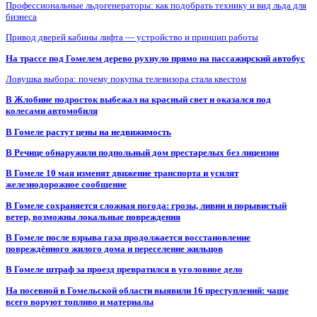
Профессиональные льдогенераторы: как подобрать технику и вид льда для
бизнеса
Привод дверей кабины лифта — устройство и принцип работы
На трассе под Гомелем дерево рухнуло прямо на пассажирский автобус
Ловушка выбора: почему покупка телевизора стала квестом
В Жлобине подросток выбежал на красный свет и оказался под
колесами автомобиля
В Гомеле растут цены на недвижимость
В Речице обнаружили подпольный дом престарелых без лицензии
В Гомеле 10 мая изменят движение транспорта и усилят
железнодорожное сообщение
В Гомеле сохраняется сложная погода: грозы, ливни и порывистый
ветер, возможны локальные повреждения
В Гомеле после взрыва газа продолжается восстановление
повреждённого жилого дома и переселение жильцов
В Гомеле штраф за проезд превратился в уголовное дело
На посевной в Гомельской области выявили 16 преступлений: чаще
всего воруют топливо и материалы