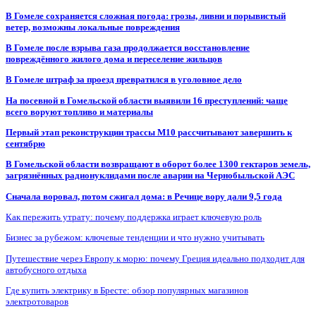
В Гомеле сохраняется сложная погода: грозы, ливни и порывистый
ветер, возможны локальные повреждения
В Гомеле после взрыва газа продолжается восстановление
повреждённого жилого дома и переселение жильцов
В Гомеле штраф за проезд превратился в уголовное дело
На посевной в Гомельской области выявили 16 преступлений: чаще
всего воруют топливо и материалы
Первый этап реконструкции трассы М10 рассчитывают завершить к
сентябрю
В Гомельской области возвращают в оборот более 1300 гектаров земель,
загрязнённых радионуклидами после аварии на Чернобыльской АЭС
Сначала воровал, потом сжигал дома: в Речице вору дали 9,5 года
Как пережить утрату: почему поддержка играет ключевую роль
Бизнес за рубежом: ключевые тенденции и что нужно учитывать
Путешествие через Европу к морю: почему Греция идеально подходит для
автобусного отдыха
Где купить электрику в Бресте: обзор популярных магазинов
электротоваров