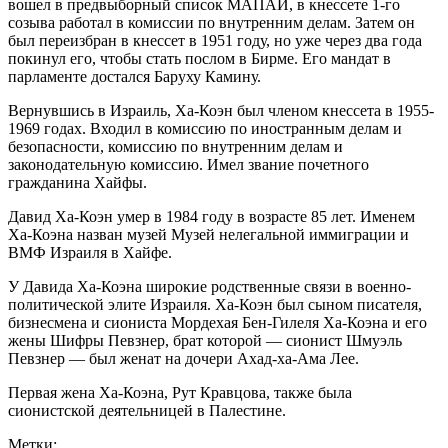
вошел в предвыборный список МАПАЙ, в кнессете 1-го
созыва работал в комиссии по внутренним делам. Затем он
был переизбран в кнессет в 1951 году, но уже через два года
покинул его, чтобы стать послом в Бирме. Его мандат в
парламенте достался Баруху Камину.
Вернувшись в Израиль, Ха-Коэн был членом кнессета в 1955-
1969 годах. Входил в комиссию по иностранным делам и
безопасности, комиссию по внутренним делам и
законодательную комиссию. Имел звание почетного
гражданина Хайфы.
Давид Ха-Коэн умер в 1984 году в возрасте 85 лет. Именем
Ха-Коэна назван музей Музей нелегальной иммиграции и
ВМФ Израиля в Хайфе.
У Давида Ха-Коэна широкие родственные связи в военно-
политической элите Израиля. Ха-Коэн был сыном писателя,
бизнесмена и сиониста Мордехая Бен-Гилеля Ха-Коэна и его
жены Шифры Певзнер, брат которой — сионист Шмуэль
Певзнер — был женат на дочери Ахад-ха-Ама Лее.
Первая жена Ха-Коэна, Рут Кравцова, также была
сионистской деятельницей в Палестине.
Метки: