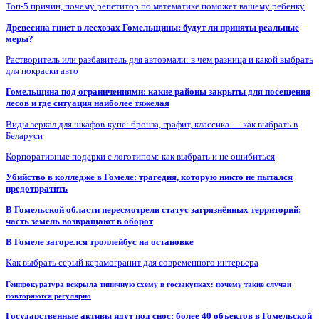
Топ-5 причин, почему репетитор по математике поможет вашему ребенку
Древесина гниет в лесхозах Гомельщины: будут ли приняты реальные
меры?
Растворитель или разбавитель для автоэмали: в чем разница и какой выбрать
для покраски авто
Гомельщина под ограничениями: какие районы закрыты для посещения
лесов и где ситуация наиболее тяжелая
Виды зеркал для шкафов-купе: бронза, графит, классика — как выбрать в
Беларуси
Корпоративные подарки с логотипом: как выбрать и не ошибиться
Убийство в колледже в Гомеле: трагедия, которую никто не пытался
предотвратить
В Гомельской области пересмотрели статус загрязнённых территорий:
часть земель возвращают в оборот
В Гомеле загорелся троллейбус на остановке
Как выбрать серый керамогранит для современного интерьера
Генпрокуратура вскрыла типичную схему в госзакупках: почему такие случаи
повторяются регулярно
Государственные активы идут под снос: более 40 объектов в Гомельской