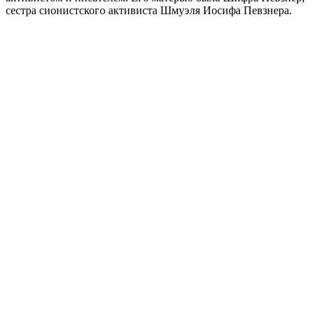
сестра сионистского активиста Шмуэля Иосифа Певзнера.