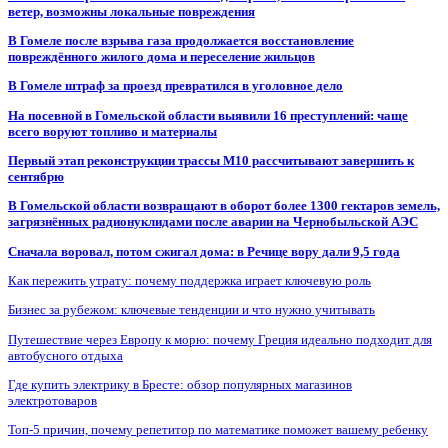
ветер, возможны локальные повреждения
В Гомеле после взрыва газа продолжается восстановление
повреждённого жилого дома и переселение жильцов
В Гомеле штраф за проезд превратился в уголовное дело
На посевной в Гомельской области выявили 16 преступлений: чаще
всего воруют топливо и материалы
Первый этап реконструкции трассы М10 рассчитывают завершить к
сентябрю
В Гомельской области возвращают в оборот более 1300 гектаров земель,
загрязнённых радионуклидами после аварии на Чернобыльской АЭС
Сначала воровал, потом сжигал дома: в Речице вору дали 9,5 года
Как пережить утрату: почему поддержка играет ключевую роль
Бизнес за рубежом: ключевые тенденции и что нужно учитывать
Путешествие через Европу к морю: почему Греция идеально подходит для
автобусного отдыха
Где купить электрику в Бресте: обзор популярных магазинов
электротоваров
Топ-5 причин, почему репетитор по математике поможет вашему ребенку