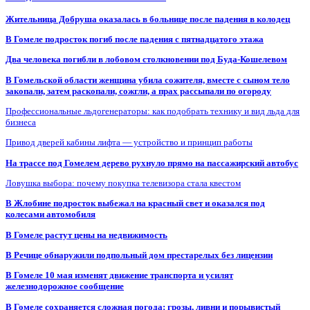
Жительница Добруша оказалась в больнице после падения в колодец
В Гомеле подросток погиб после падения с пятнадцатого этажа
Два человека погибли в лобовом столкновении под Буда-Кошелевом
В Гомельской области женщина убила сожителя, вместе с сыном тело
закопали, затем раскопали, сожгли, а прах рассыпали по огороду
Профессиональные льдогенераторы: как подобрать технику и вид льда для
бизнеса
Привод дверей кабины лифта — устройство и принцип работы
На трассе под Гомелем дерево рухнуло прямо на пассажирский автобус
Ловушка выбора: почему покупка телевизора стала квестом
В Жлобине подросток выбежал на красный свет и оказался под
колесами автомобиля
В Гомеле растут цены на недвижимость
В Речице обнаружили подпольный дом престарелых без лицензии
В Гомеле 10 мая изменят движение транспорта и усилят
железнодорожное сообщение
В Гомеле сохраняется сложная погода: грозы, ливни и порывистый