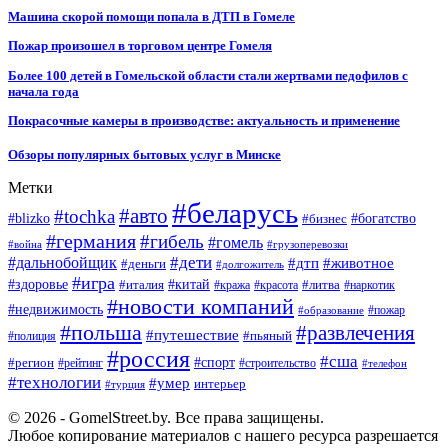
Машина скорой помощи попала в ДТП в Гомеле
Пожар произошел в торговом центре Гомеля
Более 100 детей в Гомельской области стали жертвами педофилов с
начала года
Покрасочные камеры в производстве: актуальность и применение
Обзоры популярных бытовых услуг в Минске
Метки
#беларусь
#авто
#tochka
#blizko
#бизнес
#богатство
#германия
#гибель
#гомель
#война
#грузоперевозки
#дальнобойщик
#дети
#дтп
#животное
#деньги
#долгожитель
#игра
#китай
#здоровье
#литва
#италия
#кража
#красота
#наркотик
#новости компаний
#недвижимость
#пожар
#образование
#польша
#развлечения
#путешествие
#пьяный
#полиция
#россия
#сша
#спорт
#регион
#рейтинг
#строительство
#телефон
#технологии
#умер
интерьер
#турция
© 2026 - GomelStreet.by. Все права защищены.
Любое копирование материалов с нашего ресурса разрешается