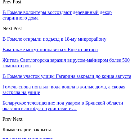
Prev Post
В Гомеле волонтеры воссоздают деревянный декор
старинного дома
Next Post
В Гомеле открыли подъезд к 18-му микрорайону
Вам также могут понравиться
Еще от автора
Житель Светлогорска заразил вирусом-майнером более 500
компьютеров
В Гомеле участок улицы Гагарина закрыли до конца августа
Гомель снова поплыл: вода вошла в жилые дома, а скорая
застряла на улице
Беларуское телевидение: под ударом в Брянской области
оказались автобус с туристами и…
Prev
Next
Комментарии закрыты.