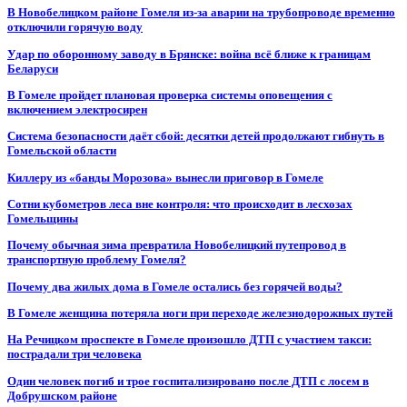
В Новобелицком районе Гомеля из-за аварии на трубопроводе временно
отключили горячую воду
Удар по оборонному заводу в Брянске: война всё ближе к границам
Беларуси
В Гомеле пройдет плановая проверка системы оповещения с
включением электросирен
Система безопасности даёт сбой: десятки детей продолжают гибнуть в
Гомельской области
Киллеру из «банды Морозова» вынесли приговор в Гомеле
Сотни кубометров леса вне контроля: что происходит в лесхозах
Гомельщины
Почему обычная зима превратила Новобелицкий путепровод в
транспортную проблему Гомеля?
Почему два жилых дома в Гомеле остались без горячей воды?
В Гомеле женщина потеряла ноги при переходе железнодорожных путей
На Речицком проспекте в Гомеле произошло ДТП с участием такси:
пострадали три человека
Один человек погиб и трое госпитализировано после ДТП с лосем в
Добрушском районе