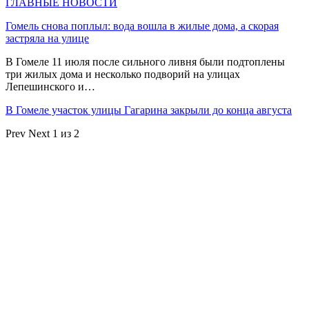
ГЛАВНЫЕ НОВОСТИ
Гомель снова поплыл: вода вошла в жилые дома, а скорая
застряла на улице
В Гомеле 11 июля после сильного ливня были подтоплены
три жилых дома и несколько подворий на улицах
Лепешинского и…
В Гомеле участок улицы Гагарина закрыли до конца августа
Prev
Next
1 из 2