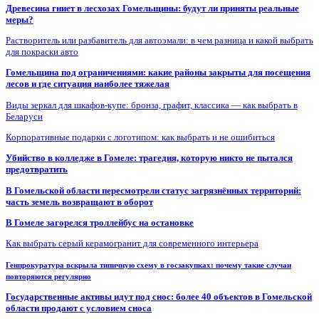
Древесина гниет в лесхозах Гомельщины: будут ли приняты реальные
меры?
Растворитель или разбавитель для автоэмали: в чем разница и какой выбрать
для покраски авто
Гомельщина под ограничениями: какие районы закрыты для посещения
лесов и где ситуация наиболее тяжелая
Виды зеркал для шкафов-купе: бронза, графит, классика — как выбрать в
Беларуси
Корпоративные подарки с логотипом: как выбрать и не ошибиться
Убийство в колледже в Гомеле: трагедия, которую никто не пытался
предотвратить
В Гомельской области пересмотрели статус загрязнённых территорий:
часть земель возвращают в оборот
В Гомеле загорелся троллейбус на остановке
Как выбрать серый керамогранит для современного интерьера
Генпрокуратура вскрыла типичную схему в госзакупках: почему такие случаи
повторяются регулярно
Государственные активы идут под снос: более 40 объектов в Гомельской
области продают с условием сноса