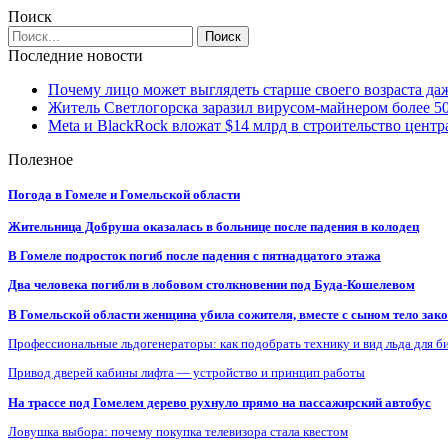
Поиск
Последние новости
Почему лицо может выглядеть старше своего возраста да
Житель Светлогорска заразил вирусом-майнером более 5
Meta и BlackRock вложат $14 млрд в строительство центр
Полезное
Погода в Гомеле и Гомельской области
Жительница Добруша оказалась в больнице после падения в колодец
В Гомеле подросток погиб после падения с пятнадцатого этажа
Два человека погибли в лобовом столкновении под Буда-Кошелевом
В Гомельской области женщина убила сожителя, вместе с сыном тело закоп
Профессиональные льдогенераторы: как подобрать технику и вид льда для б
Привод дверей кабины лифта — устройство и принцип работы
На трассе под Гомелем дерево рухнуло прямо на пассажирский автобус
Ловушка выбора: почему покупка телевизора стала квестом