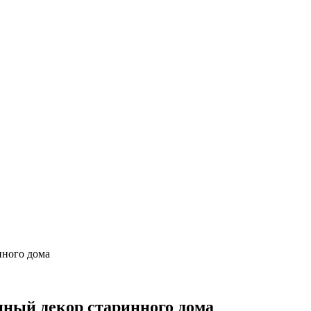
нного дома
нный декор старинного дома