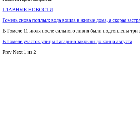
ГЛАВНЫЕ НОВОСТИ
Гомель снова поплыл: вода вошла в жилые дома, а скорая застр
В Гомеле 11 июля после сильного ливня были подтоплены три
В Гомеле участок улицы Гагарина закрыли до конца августа
Prev
Next
1 из 2