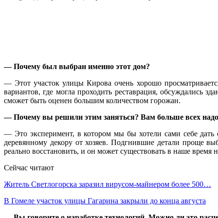
— Почему был выбран именно этот дом?
— Этот участок улицы Кирова очень хорошо просматривается
вариантов, где могла проходить реставрация, обсуждались зд
сможет быть оценен большим количеством горожан.
— Почему вы решили этим заняться? Вам больше всех над
— Это эксперимент, в котором мы бы хотели сами себе дать 
деревянному декору от хозяев. Подгнившие детали проще выб
реально восстановить, и он может существовать в наше время 
Сейчас читают
Житель Светлогорска заразил вирусом-майнером более 500…
В Гомеле участок улицы Гагарина закрыли до конца августа
— Вы говорите о наработке технологий. Можно ли это расцен