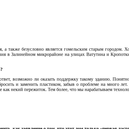
, а также безусловно является гомельским старым городом. Х
ания в Залинейном микрорайоне на улицах Ватутина и Кропоткин
о?
ответ, возможно ли оказать поддержку такому зданию. Понятн
росить и заменить пластиком, забыв о проблеме на много лет. 
не как некий пережиток. Тем более, что мы нарабатываем технол
ить, как заявление о том, что этот дом только «первая ласт