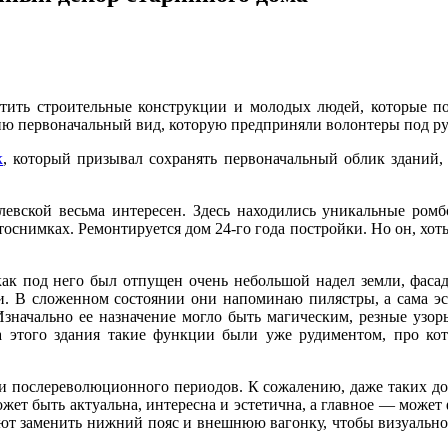
тить строительные конструкции и молодых людей, которые п
ию первоначальный вид, которую предприняли волонтеры под ру
к
, который призывал сохранять первоначальный облик зданий,
евской весьма интересен. Здесь находились уникальные ромбо
тоснимках. Ремонтируется дом 24-го года постройки. Но он, хот
 как под него был отпущен очень небольшой надел земли, фасад
и. В сложенном состоянии они напоминаю пилястры, а сама эс
Изначально ее назначение могло быть магическим, резные узор
ва этого здания такие функции были уже рудиментом, про к
и послереволюционного периодов. К сожалению, даже таких до
может быть актуальна, интересна и эстетична, а главное — может
ют заменить нижний пояс и внешнюю вагонку, чтобы визуально «