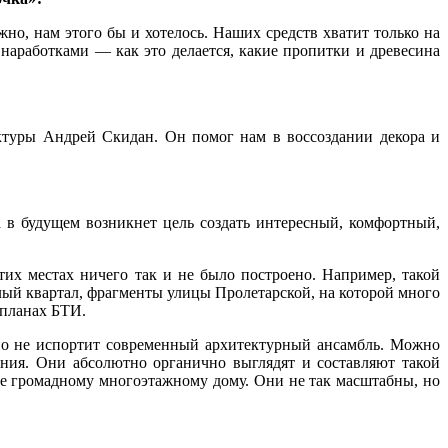
но, нам этого бы и хотелось. Наших средств хватит только на
наработками — как это делается, какие пропитки и древесина
туры Андрей Скидан. Он помог нам в воссоздании декора и
 в будущем возникнет цель создать интересный, комфортный,
их местах ничего так и не было построено. Например, такой
лый квартал, фрагменты улицы Пролетарской, на которой много
 планах БТИ.
Оно не испортит современный архитектурный ансамбль. Можно
ния. Они абсолютно органично выглядят и составляют такой
ике громадному многоэтажному дому. Они не так масштабны, но