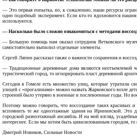
— Это первая попытка, но, к сожалению, наши ресурсы ограни
один подобный эксперимент. Если кто-то вдохновится нашим 
используются.
— Насколько было сложно ознакомиться с методами воссозд
— Большую помощь нам оказал сотрудник Ветковского музея
самостоятельно выпилил отдельные элементы.
Сергей Ляпин рассказал также о важности сохранения и воссоз
— Традиционные деревянные дома являются неотъемлемой час
туристический город, то игнорировать пласт деревянной архит
Сегодня в Гомеле есть множество улиц, которые утратили с
улицей с «прогалинами» можно назвать Жарковского возле дет
строений было утеряно в военные и послевоенные годы. Но во
Поэтому можно говорить, что воссоздание таких красивых и
вспомнить те же одноэтажные здания на Ирининской. Это д
городской разноэтажный ансамбль. И на мой взгляд, усадебны
интереснее. Если мы хотим быть цивилизованным городом, то 
Дмитрий Новиков, Сильные Новости