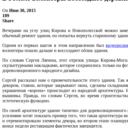
On
Июн 30, 2015
189
Share
Вечерами на углу улиц Кирова и Новополесской можно заме
обычный ремонт здания, но попытка вернуть старинному здан
Одним из первых шагов в этом направлении был
видеороли
волонтеры пошли дальше и воссоздают облик здания.
По словам Сергея Ляпина, этот отрезок улицы Кирова-Могил
скульптурными накладками, которое сохранились только на фо
дореволюционного народного дизайна.
Сергей рассказал нам о примечательности этого здания. Так
декором, ставни, которые закрывают окна, сделаны складным
украшенная «корона» происходит из народной архитектуры. 
вышивка. Правда, по словам Сергея, во время строительст
эстетическую функцию.
По своей архитектуре здание типично для дореволюционного 
усилиями хотят показать пример того, что такая архитектура 
и отремонтировали элементы декора, во втором этапе планиру
концу недели реставрация фактически завершится.