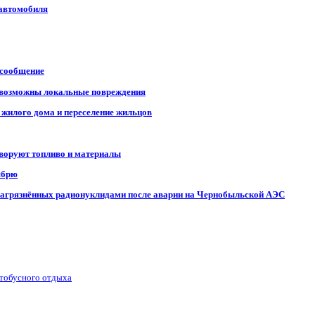
 автомобиля
 сообщение
, возможны локальные повреждения
 жилого дома и переселение жильцов
 воруют топливо и материалы
ябрю
, загрязнённых радионуклидами после аварии на Чернобыльской АЭС
втобусного отдыха