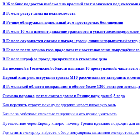
В Жлобине подросток выбежал на красный свет и оказался под колесами
В Гомеле растут цены на недвижимость
В Речице обнаружили подпольный дом престарелых без лицензии
В Гомеле 10 мая изменят движение транспорта и усилят железнодорожное
В Гомеле сохраняется сложная погода: грозы, ливни и порывистый ветер
В Гомеле после взрыва газа продолжается восстановление повреждённого
В Гомеле штраф за проезд превратился в уголовное дело
На посевной в Гомельской области выявили 16 преступлений: чаще всего
Первый этап реконструкции трассы М10 рассчитывают завершить к сент
В Гомельской области возвращают в оборот более 1300 гектаров земель
Сначала воровал, потом сжигал дома: в Речице вору дали 9,5 года
Как пережить утрату: почему поддержка играет ключевую роль
Бизнес за рубежом: ключевые тенденции и что нужно учитывать
Путешествие через Европу к морю: почему Греция идеально подходит для а
Где купить электрику в Бресте: обзор популярных магазинов электротоваров