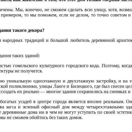
чены. Мы, конечно, не сможем сделать всю улицу, хотя, возмож
примером, то мы поможем, если не делом, то точно советом и 
ания такого декора?
 народных традиций и большой любитель деревянной архитек
дания таких зданий:
тью гомельского культурного городского кода. Поэтому, когда
ектуры не получится.
вою уникальную одноэтажную и двухэтажную застройку, и на эт
ской поликлиники, улицы Ланге и Билецкого, где был снесен це
ссоздать их реально — многие здания сохранились на снимках и
 богатых усадеб в центре города является вполне реальным. 
ва загса и зеленый офисный дом между четырехэтажными зда
е деревянные дома ни в чем не могут уступить по своей эстет
мы не сможем обойтись без таких домов.