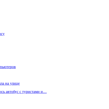
осу
мпьютеров
яла на улице
лись автобус с туристами и…