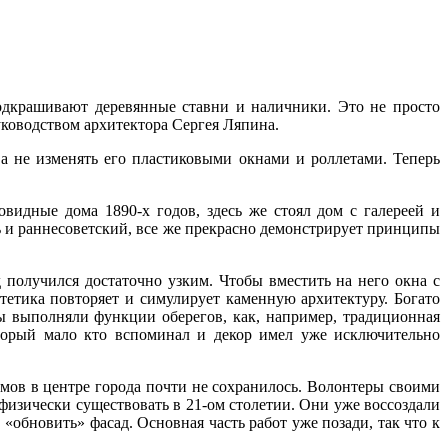
одкрашивают деревянные ставни и наличники. Это не просто
ководством архитектора Сергея Ляпина.
 а не изменять его пластиковыми окнами и роллетами. Теперь
видные дома 1890-х годов, здесь же стоял дом с галереей и
ь и раннесоветский, все же прекрасно демонстрирует принципы
 получился достаточно узким. Чтобы вместить на него окна с
тетика повторяет и симулирует каменную архитектуру. Богато
ы выполняли функции оберегов, как, например, традиционная
оторый мало кто вспоминал и декор имел уже исключительно
мов в центре города почти не сохранилось. Волонтеры своими
 физически существовать в 21-ом столетии. Они уже воссоздали
обновить» фасад. Основная часть работ уже позади, так что к