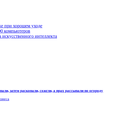
же при хорошем уходе
00 компьютеров
а искусственного интеллекта
али, затем раскопали, сожгли, а прах рассыпали по огороду
изнеса