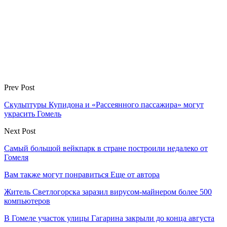
Prev Post
Скульптуры Купидона и «Рассеянного пассажира» могут
украсить Гомель
Next Post
Самый большой вейкпарк в стране построили недалеко от
Гомеля
Вам также могут понравиться
Еще от автора
Житель Светлогорска заразил вирусом-майнером более 500
компьютеров
В Гомеле участок улицы Гагарина закрыли до конца августа