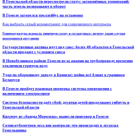
В Гомельской области пересмотрели статус загрязнённых территорий:
часть земель возвращают в оборот
В Гомеле загорелся троллейбус на остановке
Как выбрать серый керамогранит для современного интерьера
Генпрокуратура вскрыла типичную схему в госзакупках: почему такие случаи
повторяются регулярно
Государственные активы идут под снос: более 40 объектов в Гомельской
области продают с условием сноса
В Новобелицком районе Гомеля из-за аварии на трубопроводе временно
отключили горячую воду
Удар по оборонному заводу в Брянске: война всё ближе к границам
Беларуси
В Гомеле пройдет плановая проверка системы оповещения с
включением электросирен
Система безопасности даёт сбой: десятки детей продолжают гибнуть в
Гомельской области
Киллеру из «банды Морозова» вынесли приговор в Гомеле
Сотни кубометров леса вне контроля: что происходит в лесхозах
Гомельщины