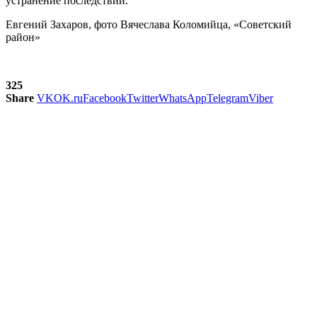
устранение последствий.
Евгений Захаров, фото Вячеслава Коломийца, «Советский
район»
325
Share
VK
OK.ru
Facebook
Twitter
WhatsApp
Telegram
Viber