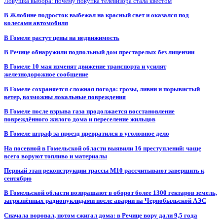
Ловушка выбора: почему покупка телевизора стала квестом
В Жлобине подросток выбежал на красный свет и оказался под
колесами автомобиля
В Гомеле растут цены на недвижимость
В Речице обнаружили подпольный дом престарелых без лицензии
В Гомеле 10 мая изменят движение транспорта и усилят
железнодорожное сообщение
В Гомеле сохраняется сложная погода: грозы, ливни и порывистый
ветер, возможны локальные повреждения
В Гомеле после взрыва газа продолжается восстановление
повреждённого жилого дома и переселение жильцов
В Гомеле штраф за проезд превратился в уголовное дело
На посевной в Гомельской области выявили 16 преступлений: чаще
всего воруют топливо и материалы
Первый этап реконструкции трассы М10 рассчитывают завершить к
сентябрю
В Гомельской области возвращают в оборот более 1300 гектаров земель,
загрязнённых радионуклидами после аварии на Чернобыльской АЭС
Сначала воровал, потом сжигал дома: в Речице вору дали 9,5 года