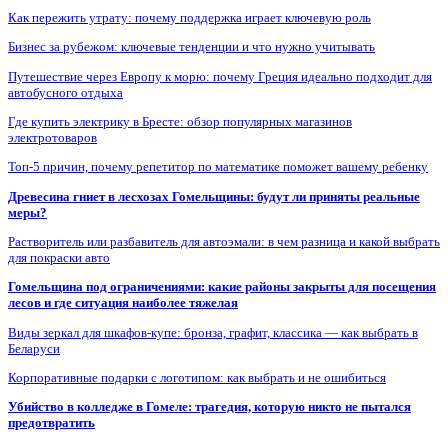
Как пережить утрату: почему поддержка играет ключевую роль
Бизнес за рубежом: ключевые тенденции и что нужно учитывать
Путешествие через Европу к морю: почему Греция идеально подходит для
автобусного отдыха
Где купить электрику в Бресте: обзор популярных магазинов
электротоваров
Топ-5 причин, почему репетитор по математике поможет вашему ребенку
Древесина гниет в лесхозах Гомельщины: будут ли приняты реальные
меры?
Растворитель или разбавитель для автоэмали: в чем разница и какой выбрать
для покраски авто
Гомельщина под ограничениями: какие районы закрыты для посещения
лесов и где ситуация наиболее тяжелая
Виды зеркал для шкафов-купе: бронза, графит, классика — как выбрать в
Беларуси
Корпоративные подарки с логотипом: как выбрать и не ошибиться
Убийство в колледже в Гомеле: трагедия, которую никто не пытался
предотвратить