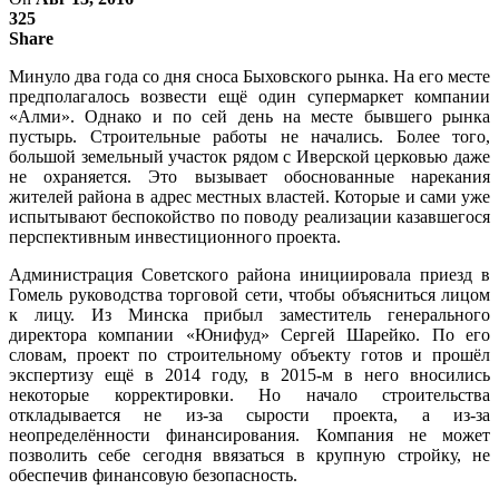
325
Share
Минуло два года со дня сноса Быховского рынка. На его месте
предполагалось возвести ещё один супермаркет компании
«Алми». Однако и по сей день на месте бывшего рынка
пустырь. Строительные работы не начались. Более того,
большой земельный участок рядом с Иверской церковью даже
не охраняется. Это вызывает обоснованные нарекания
жителей района в адрес местных властей. Которые и сами уже
испытывают беспокойство по поводу реализации казавшегося
перспективным инвестиционного проекта.
Администрация Советского района инициировала приезд в
Гомель руководства торговой сети, чтобы объясниться лицом
к лицу. Из Минска прибыл заместитель генерального
директора компании «Юнифуд» Сергей Шарейко. По его
словам, проект по строительному объекту готов и прошёл
экспертизу ещё в 2014 году, в 2015-м в него вносились
некоторые корректировки. Но начало строительства
откладывается не из-за сырости проекта, а из-за
неопределённости финансирования. Компания не может
позволить себе сегодня ввязаться в крупную стройку, не
обеспечив финансовую безопасность.