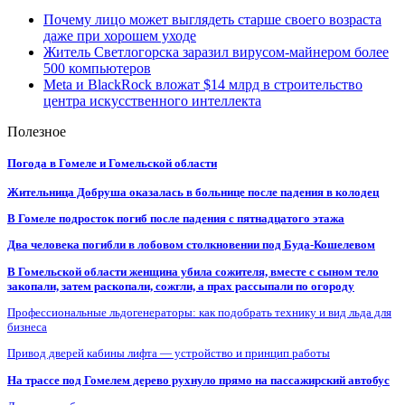
Почему лицо может выглядеть старше своего возраста
даже при хорошем уходе
Житель Светлогорска заразил вирусом-майнером более
500 компьютеров
Meta и BlackRock вложат $14 млрд в строительство
центра искусственного интеллекта
Полезное
Погода в Гомеле и Гомельской области
Жительница Добруша оказалась в больнице после падения в колодец
В Гомеле подросток погиб после падения с пятнадцатого этажа
Два человека погибли в лобовом столкновении под Буда-Кошелевом
В Гомельской области женщина убила сожителя, вместе с сыном тело
закопали, затем раскопали, сожгли, а прах рассыпали по огороду
Профессиональные льдогенераторы: как подобрать технику и вид льда для
бизнеса
Привод дверей кабины лифта — устройство и принцип работы
На трассе под Гомелем дерево рухнуло прямо на пассажирский автобус