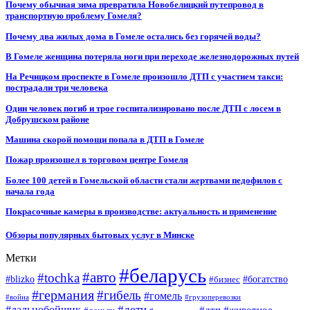
Почему обычная зима превратила Новобелицкий путепровод в
транспортную проблему Гомеля?
Почему два жилых дома в Гомеле остались без горячей воды?
В Гомеле женщина потеряла ноги при переходе железнодорожных путей
На Речицком проспекте в Гомеле произошло ДТП с участием такси:
пострадали три человека
Один человек погиб и трое госпитализировано после ДТП с лосем в
Добрушском районе
Машина скорой помощи попала в ДТП в Гомеле
Пожар произошел в торговом центре Гомеля
Более 100 детей в Гомельской области стали жертвами педофилов с
начала года
Покрасочные камеры в производстве: актуальность и применение
Обзоры популярных бытовых услуг в Минске
Метки
#беларусь
#авто
#tochka
#blizko
#бизнес
#богатство
#германия
#гибель
#гомель
#война
#грузоперевозки
#дальнобойщик
#дети
#дтп
#животное