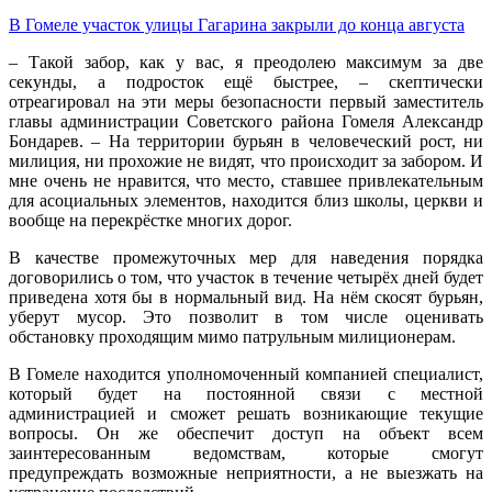
В Гомеле участок улицы Гагарина закрыли до конца августа
– Такой забор, как у вас, я преодолею максимум за две
секунды, а подросток ещё быстрее, – скептически
отреагировал на эти меры безопасности первый заместитель
главы администрации Советского района Гомеля Александр
Бондарев. – На территории бурьян в человеческий рост, ни
милиция, ни прохожие не видят, что происходит за забором. И
мне очень не нравится, что место, ставшее привлекательным
для асоциальных элементов, находится близ школы, церкви и
вообще на перекрёстке многих дорог.
В качестве промежуточных мер для наведения порядка
договорились о том, что участок в течение четырёх дней будет
приведена хотя бы в нормальный вид. На нём скосят бурьян,
уберут мусор. Это позволит в том числе оценивать
обстановку проходящим мимо патрульным милиционерам.
В Гомеле находится уполномоченный компанией специалист,
который будет на постоянной связи с местной
администрацией и сможет решать возникающие текущие
вопросы. Он же обеспечит доступ на объект всем
заинтересованным ведомствам, которые смогут
предупреждать возможные неприятности, а не выезжать на