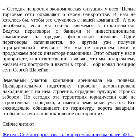
– Сегодня непростая экономическая ситуация у всех. Целые
торговые сети объявляют о своём банкротстве. И нам не
хотелось бы, чтобы это случилось с нашей компанией. А оно
неизбежно, если мы сейчас ввяжемся в строительство.
Ведутся переговоры с банками и инвестиционными
компаниями на предмет финансовой помощи. Одни
переговоры затягиваются, по другим уже получен
отрицательный результат. Но мы не опускаем руки и
продолжаем поиск инвестора-помощника. Этот объект у нас в
приоритете, и я ответственно заявляю, что мы по-прежнему
желаем его построить и ввести в строй, – обрисовал позицию
сети Сергей Шарейко.
Земельный участок компания арендовала на полвека.
Предварительную подготовку провели: демонтировали
находившиеся на нём строения, оградили будущую стройку
забором. Но сегодня эта территория юридически ещё не
строительная площадка, а именно земельный участок. Его
еженедельно обкашивают по периметру, ворота заварили,
чтобы исключить проникновение посторонних.
Сейчас читают
Житель Светлогорска заразил вирусом-майнером более 500…