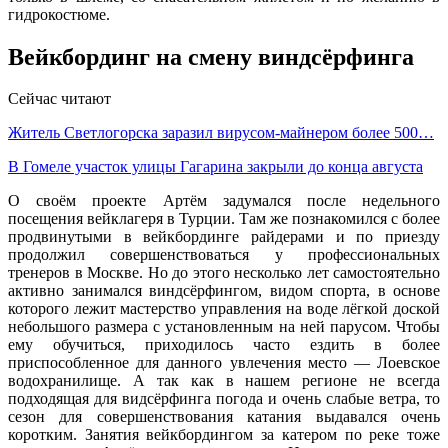
гидрокостюме.
Вейкбординг на смену виндсёрфинга
Сейчас читают
Житель Светлогорска заразил вирусом-майнером более 500…
В Гомеле участок улицы Гагарина закрыли до конца августа
О своём проекте Артём задумался после недельного
посещения вейклагеря в Турции. Там же познакомился с более
продвинутыми в вейкбординге райдерами и по приезду
продолжил совершенствоваться у профессиональных
тренеров в Москве. Но до этого несколько лет самостоятельно
активно занимался виндсёрфингом, видом спорта, в основе
которого лежит мастерство управления на воде лёгкой доской
небольшого размера с установленным на ней парусом. Чтобы
ему обучиться, приходилось часто ездить в более
приспособленное для данного увлечения место — Лоевское
водохранилище. А так как в нашем регионе не всегда
подходящая для видсёрфинга погода и очень слабые ветра, то
сезон для совершенствования катания выдавался очень
коротким. Занятия вейкбордингом за катером по реке тоже