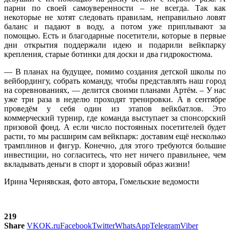
парни по своей самоуверенности – не всегда. Так как
некоторые не хотят следовать правилам, неправильно ловят
баланс и падают в воду, а потом уже приплывают за
помощью. Есть и благодарные посетители, которые в первые
дни открытия поддержали идею и подарили вейкпарку
крепления, старые ботинки для доски и два гидрокостюма.
— В планах на будущее, помимо создания детской школы по
вейбордингу, собрать команду, чтобы представлять наш город
на соревнованиях, — делится своими планами Артём. – У нас
уже три раза в неделю проходят тренировки. А в сентябре
проведём у себя один из этапов вейкбатлов. Это
коммерческий турнир, где команда выступает за спонсорский
призовой фонд. А если число постоянных посетителей будет
расти, то мы расширим сам вейкпарк: доставим ещё несколько
трамплинов и фигур. Конечно, для этого требуются большие
инвестиции, но согласитесь, что нет ничего правильнее, чем
вкладывать деньги в спорт и здоровый образ жизни!
Ирина Чернявская, фото автора, Гомельские ведомости
219
Share
VK
OK.ru
Facebook
Twitter
WhatsApp
Telegram
Viber