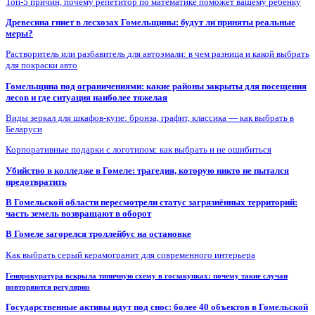
Топ-5 причин, почему репетитор по математике поможет вашему ребенку
Древесина гниет в лесхозах Гомельщины: будут ли приняты реальные
меры?
Растворитель или разбавитель для автоэмали: в чем разница и какой выбрать
для покраски авто
Гомельщина под ограничениями: какие районы закрыты для посещения
лесов и где ситуация наиболее тяжелая
Виды зеркал для шкафов-купе: бронза, графит, классика — как выбрать в
Беларуси
Корпоративные подарки с логотипом: как выбрать и не ошибиться
Убийство в колледже в Гомеле: трагедия, которую никто не пытался
предотвратить
В Гомельской области пересмотрели статус загрязнённых территорий:
часть земель возвращают в оборот
В Гомеле загорелся троллейбус на остановке
Как выбрать серый керамогранит для современного интерьера
Генпрокуратура вскрыла типичную схему в госзакупках: почему такие случаи
повторяются регулярно
Государственные активы идут под снос: более 40 объектов в Гомельской