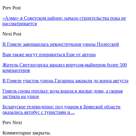
Prev Post
«Алми» в Советском районе: начало строительства пока не
рассматривается
Next Post
В Гомеле завершилась реконструкция улицы Полесской
Вам также могут понравиться
Еще от автора
Житель Светлогорска заразил вирусом-майнером более 500
компьютеров
В Гомеле участок улицы Гагарина закрыли до конца августа
Гомель снова поплыл: вода вошла в жилые дома, а скорая
застряла на улице
Беларуское телевидение: под ударом в Брянской области
оказались автобус с туристами и…
Prev
Next
Комментарии закрыты.