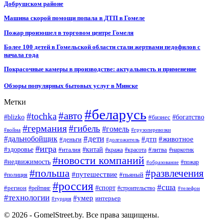
Добрушском районе
Машина скорой помощи попала в ДТП в Гомеле
Пожар произошел в торговом центре Гомеля
Более 100 детей в Гомельской области стали жертвами педофилов с
начала года
Покрасочные камеры в производстве: актуальность и применение
Обзоры популярных бытовых услуг в Минске
Метки
#беларусь
#авто
#tochka
#blizko
#бизнес
#богатство
#германия
#гибель
#гомель
#война
#грузоперевозки
#дальнобойщик
#дети
#дтп
#животное
#деньги
#долгожитель
#игра
#китай
#здоровье
#литва
#италия
#кража
#красота
#наркотик
#новости компаний
#недвижимость
#пожар
#образование
#польша
#развлечения
#путешествие
#пьяный
#полиция
#россия
#сша
#спорт
#регион
#рейтинг
#строительство
#телефон
#технологии
#умер
интерьер
#турция
© 2026 - GomelStreet.by. Все права защищены.