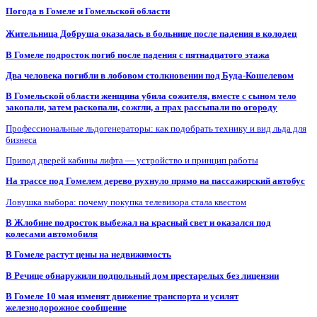
Погода в Гомеле и Гомельской области
Жительница Добруша оказалась в больнице после падения в колодец
В Гомеле подросток погиб после падения с пятнадцатого этажа
Два человека погибли в лобовом столкновении под Буда-Кошелевом
В Гомельской области женщина убила сожителя, вместе с сыном тело
закопали, затем раскопали, сожгли, а прах рассыпали по огороду
Профессиональные льдогенераторы: как подобрать технику и вид льда для
бизнеса
Привод дверей кабины лифта — устройство и принцип работы
На трассе под Гомелем дерево рухнуло прямо на пассажирский автобус
Ловушка выбора: почему покупка телевизора стала квестом
В Жлобине подросток выбежал на красный свет и оказался под
колесами автомобиля
В Гомеле растут цены на недвижимость
В Речице обнаружили подпольный дом престарелых без лицензии
В Гомеле 10 мая изменят движение транспорта и усилят
железнодорожное сообщение