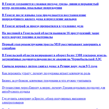
В Гомеле сохраняется сложная погода: грозы, ливни и порывистый
ветер, возможны локальные повреждения
В Гомеле после взрыва газа продолжается восстановление
повреждённого жилого дома и переселение жильцов
В Гомеле штраф за проезд превратился в уголовное дело
На посевной в Гомельской области выявили 16 преступлений: чаще
всего воруют топливо и материалы
Первый этап реконструкции трассы М10 рассчитывают завершить к
сентябрю
В Гомельской области возвращают в оборот более 1300 гектаров земель,
загрязнённых радионуклидами после аварии на Чернобыльской АЭС
Сначала воровал, потом сжигал дома: в Речице вору дали 9,5 года
Как пережить утрату: почему поддержка играет ключевую роль
Бизнес за рубежом: ключевые тенденции и что нужно учитывать
Путешествие через Европу к морю: почему Греция идеально подходит для
автобусного отдыха
Где купить электрику в Бресте: обзор популярных магазинов
электротоваров