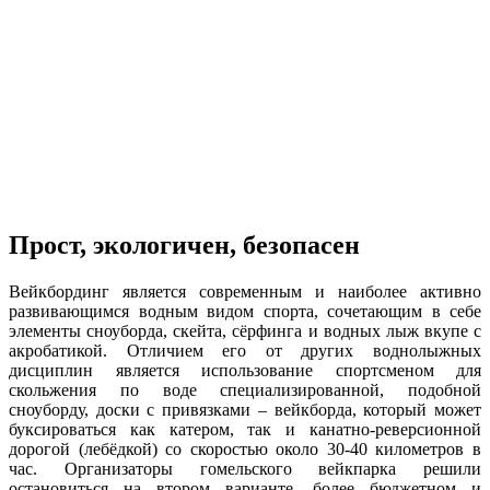
Прост, экологичен, безопасен
Вейкбординг является современным и наиболее активно
развивающимся водным видом спорта, сочетающим в себе
элементы сноуборда, скейта, сёрфинга и водных лыж вкупе с
акробатикой. Отличием его от других воднолыжных
дисциплин является использование спортсменом для
скольжения по воде специализированной, подобной
сноуборду, доски с привязками – вейкборда, который может
буксироваться как катером, так и канатно-реверсионной
дорогой (лебёдкой) со скоростью около 30-40 километров в
час. Организаторы гомельского вейкпарка решили
остановиться на втором варианте, более бюджетном и