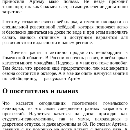
приносили Артёму мало пользы. Не везде проходит
транспорт, так как Сож мельчает, а само увлечение достаточно
затратное.
Поэтому создание своего вейкпарка, а именно площадки со
специальной реверсивной лебёдкой, которая позволяет легко
и безопасно двигаться на доске по воде и при этом выполнять
сальто, явилось отличным и доступным вариантом для
развития этого вида спорта в нашем регионе.
— Хочется расти и активно продвигать вейкбординг в
Гомельской области. В России он очень развит, в вейкпарках
катается много молодёжи. Надеюсь, и у нас его тоже полюбят.
Тем более, что времени ещё предостаточно, так как закрытие
сезона состоится в октябре. А в мае же опять начнутся занятия
по вейкбордингу, — рассуждает Артём.
О посетителях и планах
Что касается сегодняшних посетителей гомельского
вейкпарка, то это люди совершенно разных возрастов и
профессий. Научиться кататься на доске приходят как
студенты-первокурсники, так и мамы, находящиеся в
декретном отпуске, и даже мужчины за 60. По словам Артёма,
девушки с их помощью на доску встают с первого раза. А