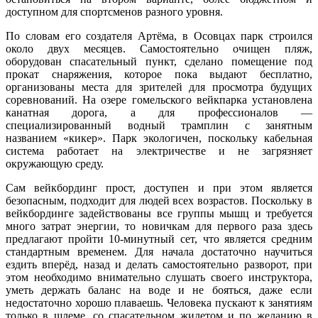
доступном для спортсменов разного уровня.
По словам его создателя Артёма, в Осовцах парк строился
около двух месяцев. Самостоятельно очищен пляж,
оборудован спасательный пункт, сделано помещение под
прокат снаряжения, которое пока выдают бесплатно,
организованы места для зрителей для просмотра будущих
соревнований. На озере гомельского вейкпарка установлена
канатная дорога, а для профессионалов —
специализированный водный трамплин с занятным
названием «кикер». Парк экологичен, поскольку кабельная
система работает на электричестве и не загрязняет
окружающую среду.
Сам вейкбординг прост, доступен и при этом является
безопасным, подходит для людей всех возрастов. Поскольку в
вейкбординге задействованы все группы мышц и требуется
много затрат энергии, то новичкам для первого раза здесь
предлагают пройти 10-минутный сет, что является средним
стандартным временем. Для начала достаточно научиться
ездить вперёд, назад и делать самостоятельно разворот, при
этом необходимо внимательно слушать своего инструктора,
уметь держать баланс на воде и не бояться, даже если
недостаточно хорошо плаваешь. Человека пускают к занятиям
только в шлеме, со спасательном жилетом и по желанию в