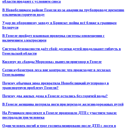
области продают с условием сноса
В Новобелицком районе Гомеля из-за аварии на трубопроводе временно
отключили горячую воду
Удар по оборонному заводу в Брянске: война всё ближе к границам
Беларуси
В Гомеле пройдет плановая проверка системы оповещения с
включением электросирен
Система безопасности даёт сбой: десятки детей продолжают гибнуть в
Гомельской области
Киллеру из «банды Морозова» вынесли приговор в Гомеле
Сотни кубометров леса вне контроля: что происходит в лесхозах
Гомельщины
Почему обычная зима превратила Новобелицкий путепровод в
транспортную проблему Гомеля?
Почему два жилых дома в Гомеле остались без горячей воды?
В Гомеле женщина потеряла ноги при переходе железнодорожных путей
На Речицком проспекте в Гомеле произошло ДТП с участием такси:
пострадали три человека
Один человек погиб и трое госпитализировано после ДТП с лосем в